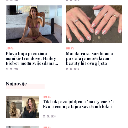
LJEPOTA
LJEPOTA
Plava boja preuzima
Manikura sa sardinama
manikir trendove: Hailey
postala je neočekivani
Bieber među zvijezdama
beauty hit ovog ljeta
koje je već nose
04. 08. 2026.
05. 08. 2026.
Najnovije
LJEPOTA
TikTok je zaljubljen u "nasty curls":
Evo u čemu je tajna savršenih lokni
07. 08. 2026.
LJEPOTA