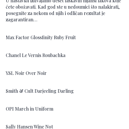
U nastavku izdvajamo deset laskavih nijansi lakova koje
ćete obožavati. Kad god ste u nedoumici što nalakirati,
posegnite za nekom od njih i odličan rezultat je
zagarantiran…
Max Factor Glossfinity Ruby Fruit
Chanel Le Vernis Roubachka
YSL Noir Over Noir
Smith & Cult Darjeeling Darling
OPI March in Uniform
Sally Hansen Wine Not