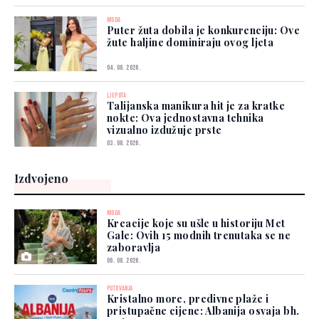
MODA
Puter žuta dobila je konkurenciju: Ove
žute haljine dominiraju ovog ljeta
04. 08. 2026.
LJEPOTA
Talijanska manikura hit je za kratke
nokte: Ova jednostavna tehnika
vizualno izdužuje prste
03. 08. 2026.
Izdvojeno
MODA
Kreacije koje su ušle u historiju Met
Gale: Ovih 15 modnih trenutaka se ne
zaboravlja
06. 08. 2026.
PUTOVANJA
Kristalno more, predivne plaže i
pristupačne cijene: Albanija osvaja bh.