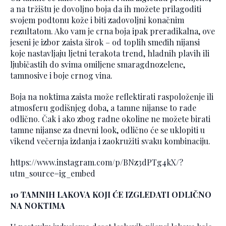
a na tržištu je dovoljno boja da ih možete prilagoditi
svojem podtonu kože i biti zadovoljni konačnim
rezultatom. Ako vam je crna boja ipak preradikalna, ove
jeseni je izbor zaista širok – od toplih smeđih nijansi
koje nastavljaju ljetni terakota trend, hladnih plavih ili
ljubičastih do svima omiljene smaragdnozelene,
tamnosive i boje crnog vina.
Boja na noktima zaista može reflektirati raspoloženje ili
atmosferu godišnjeg doba, a tamne nijanse to rade
odlično. Čak i ako zbog radne okoline ne možete birati
tamne nijanse za dnevni look, odlično će se uklopiti u
vikend večernja izdanja i zaokružiti svaku kombinaciju.
https://www.instagram.com/p/BNz3dPTg4kX/?
utm_source=ig_embed
10 TAMNIH LAKOVA KOJI ĆE IZGLEDATI ODLIČNO
NA NOKTIMA