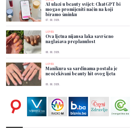
AI ulazi u beauty svijet: ChatGPT bi
mogao promijeniti način na koji
biramo šminku
07. 08. 2026.
LJEPOTA
Ova ljetna nijansa laka savršeno
naglašava preplanulost
06. 08. 2026.
LJEPOTA
Manikura sa sardinama postala je
neočekivani beauty hit ovog ljeta
05. 08. 2026.