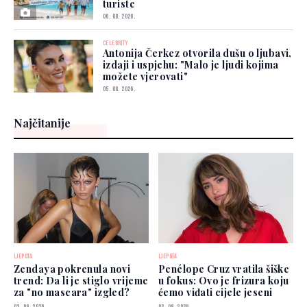
turiste
06. 08. 2026.
CELEBRITY
Antonija Čerkez otvorila dušu o ljubavi,
izdaji i uspjehu: "Malo je ljudi kojima
možete vjerovati"
05. 08. 2026.
Najčitanije
LJEPOTA
LJEPOTA
Zendaya pokrenula novi
Penélope Cruz vratila šiške
trend: Da li je stiglo vrijeme
u fokus: Ovo je frizura koju
za "no mascara" izgled?
ćemo viđati cijele jeseni
03. 08. 2026.
03. 08. 2026.