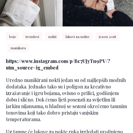
boje
trendovi
nokti
lakovi za nokte
jesen 2018
manikora
https://www.instagram.com/p/Bc7UJyTn9PV/?
utm_source=ig_embed
Uredno manikirani nokti jedan su od najljepših modnih
dodataka. Jednako tako su i poligon za kreativno
izražavanje i igru bojama, ovisno o prilici, godišnjem
dobu i slično. Dok ćemo ljeti posezati za svijetlim ili
jarkim nijansama, u hladnoj se sezoni okrećemo tamnim
tonovima koji tako dobro pristaju vanjskim
temperaturama.
Uz tamne će lakove za nokte ruka izgledati profinjeno,