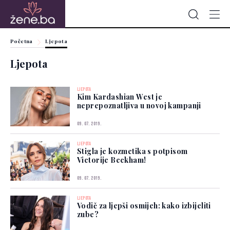
Početna
Ljepota
Ljepota
LJEPOTA
Kim Kardashian West je
neprepoznatljiva u novoj kampanji
09. 07. 2019.
LJEPOTA
Stigla je kozmetika s potpisom
Victorije Beckham!
09. 07. 2019.
LJEPOTA
Vodič za ljepši osmijeh: kako izbijeliti
zube?