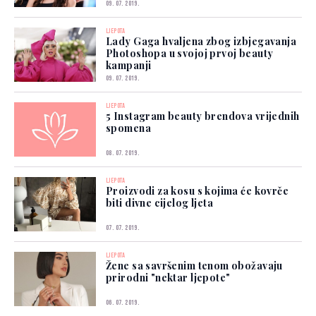
09. 07. 2019.
LJEPOTA
Lady Gaga hvaljena zbog izbjegavanja
Photoshopa u svojoj prvoj beauty
kampanji
09. 07. 2019.
LJEPOTA
5 Instagram beauty brendova vrijednih
spomena
08. 07. 2019.
LJEPOTA
Proizvodi za kosu s kojima će kovrče
biti divne cijelog ljeta
07. 07. 2019.
LJEPOTA
Žene sa savršenim tenom obožavaju
prirodni "nektar ljepote"
06. 07. 2019.