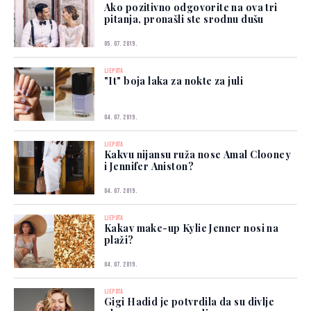
Ako pozitivno odgovorite na ova tri
pitanja, pronašli ste srodnu dušu
05. 07. 2019.
LJEPOTA
"It" boja laka za nokte za juli
04. 07. 2019.
LJEPOTA
Kakvu nijansu ruža nose Amal Clooney
i Jennifer Aniston?
04. 07. 2019.
LJEPOTA
Kakav make-up Kylie Jenner nosi na
plaži?
04. 07. 2019.
LJEPOTA
Gigi Hadid je potvrdila da su divlje