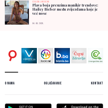
IZGLEDA LUKSUZNO
Plava boja preuzima manikir trendove:
Hailey Bieber među zvijezdama koje je
već nose
04. 08. 2026.
O nama
Oglašavanje
Kontakt