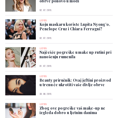
obrve ponovo u modi
02. 07. 2019.
LJEPOTA
Koju maskaru koriste Lupita Nyong’o,
Penelope Cruz i Chiara Ferragni?
02. 07. 2019.
LJEPOTA
Najčešće pogreške u make up rutini pri
nanošenju rumenila
01. 07. 2019.
LJEPOTA
Beauty priručnik: Ovaj jeftini proizvod
u trenu će ukrotiti vaše divlje obrve
30. 06. 2019.
LJEPOTA
Zbog ove pogreške vaš make-up ne
izgleda dobro u ljetnim danima