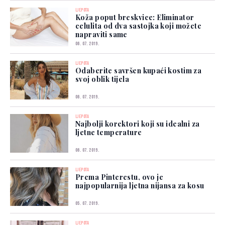
LJEPOTA
Koža poput breskvice: Eliminator
celulita od dva sastojka koji možete
napraviti same
06. 07. 2019.
LJEPOTA
Odaberite savršen kupaći kostim za
svoj oblik tijela
06. 07. 2019.
LJEPOTA
Najbolji korektori koji su idealni za
ljetne temperature
06. 07. 2019.
LJEPOTA
Prema Pinterestu, ovo je
najpopularnija ljetna nijansa za kosu
05. 07. 2019.
LJEPOTA