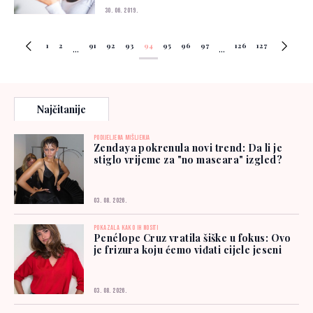
30. 06. 2019.
1
2
91
92
93
94
95
96
97
126
127
...
...
Najčitanije
PODIJELJENA MIŠLJENJA
Zendaya pokrenula novi trend: Da li je
stiglo vrijeme za "no mascara" izgled?
03. 08. 2026.
POKAZALA KAKO IH NOSITI
Penélope Cruz vratila šiške u fokus: Ovo
je frizura koju ćemo viđati cijele jeseni
03. 08. 2026.