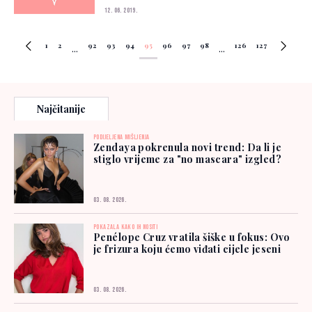
12. 06. 2019.
1
2
92
93
94
95
96
97
98
126
127
...
...
Najčitanije
PODIJELJENA MIŠLJENJA
Zendaya pokrenula novi trend: Da li je
stiglo vrijeme za "no mascara" izgled?
03. 08. 2026.
POKAZALA KAKO IH NOSITI
Penélope Cruz vratila šiške u fokus: Ovo
je frizura koju ćemo viđati cijele jeseni
03. 08. 2026.