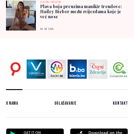
IZGLEDA LUKSUZNO
Plava boja preuzima manikir trendove:
Hailey Bieber među zvijezdama koje je
već nose
04. 08. 2026.
O nama
Oglašavanje
Kontakt