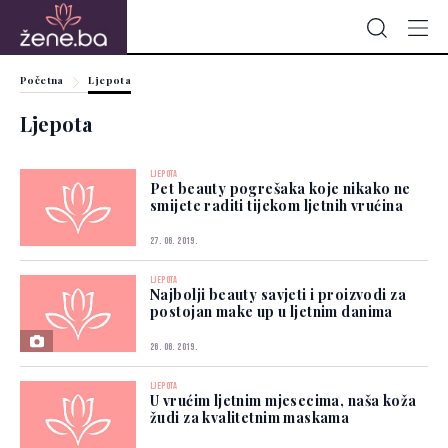
Početna
Ljepota
Ljepota
LJEPOTA
Pet beauty pogrešaka koje nikako ne
smijete raditi tijekom ljetnih vrućina
27. 06. 2019.
LJEPOTA
Najbolji beauty savjeti i proizvodi za
postojan make up u ljetnim danima
26. 06. 2019.
LJEPOTA
U vrućim ljetnim mjesecima, naša koža
žudi za kvalitetnim maskama