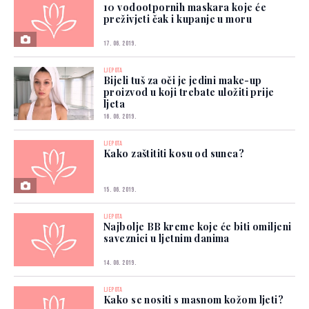
10 vodootpornih maskara koje će
preživjeti čak i kupanje u moru
17. 06. 2019.
LJEPOTA
Bijeli tuš za oči je jedini make-up
proizvod u koji trebate uložiti prije
ljeta
16. 06. 2019.
LJEPOTA
Kako zaštititi kosu od sunca?
15. 06. 2019.
LJEPOTA
Najbolje BB kreme koje će biti omiljeni
saveznici u ljetnim danima
14. 06. 2019.
LJEPOTA
Kako se nositi s masnom kožom ljeti?