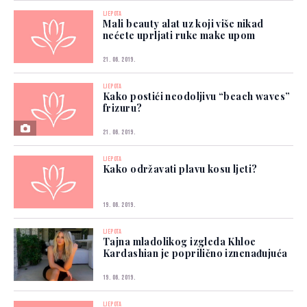
LJEPOTA
Mali beauty alat uz koji više nikad
nećete uprljati ruke make upom
21. 06. 2019.
LJEPOTA
Kako postići neodoljivu “beach waves”
frizuru?
21. 06. 2019.
LJEPOTA
Kako održavati plavu kosu ljeti?
19. 06. 2019.
LJEPOTA
Tajna mladolikog izgleda Khloe
Kardashian je poprilično iznenađujuća
19. 06. 2019.
LJEPOTA