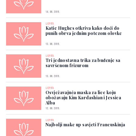
14. 06. 2019.
LJEPOTA
Katie Hughes otkriva kako doći do
punih obrva jednim potezom olovke
13. 06. 2019.
LJEPOTA
Tri jednostavna trika za buđenje sa
savršenom frizurom
13. 06. 2019.
LJEPOTA
Osvježavajuća maska za lice koju
obožavaju Kim Kardashian i Jessica
Alba
12. 06. 2019.
LJEPOTA
Najbolji make up savjeti Francuskinja