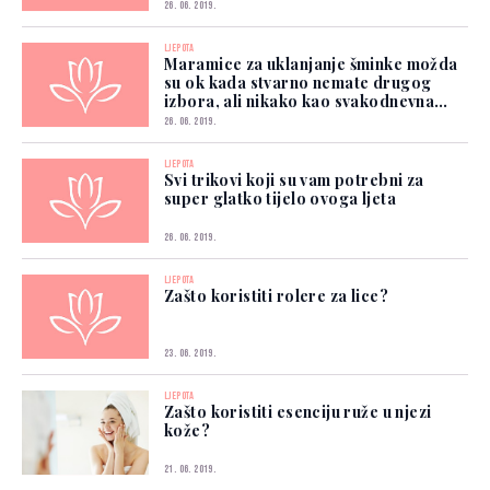
26. 06. 2019.
LJEPOTA
Maramice za uklanjanje šminke možda
su ok kada stvarno nemate drugog
izbora, ali nikako kao svakodnevna
metoda
26. 06. 2019.
LJEPOTA
Svi trikovi koji su vam potrebni za
super glatko tijelo ovoga ljeta
26. 06. 2019.
LJEPOTA
Zašto koristiti rolere za lice?
23. 06. 2019.
LJEPOTA
Zašto koristiti esenciju ruže u njezi
kože?
21. 06. 2019.