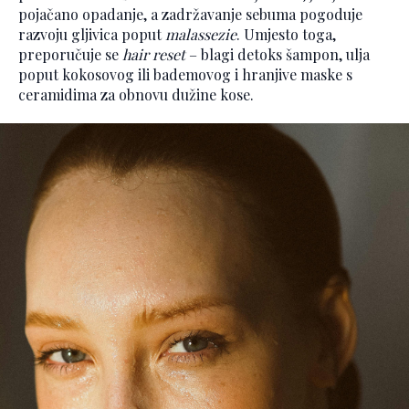
pojačano opadanje, a zadržavanje sebuma pogoduje
razvoju gljivica poput
malassezie
. Umjesto toga,
preporučuje se
hair reset
– blagi detoks šampon, ulja
poput kokosovog ili bademovog i hranjive maske s
ceramidima za obnovu dužine kose.