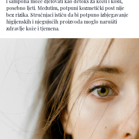
i šampona može djelovati kao detoks za kožu i kosu,
posebno ljeti. Međutim, potpuni kozmetički post nije
bez rizika. Stručnjaci ističu da bi potpuno izbjegavanje
higijenskih i njegujućih proizvoda moglo narušiti
zdravlje kože i tjemena.