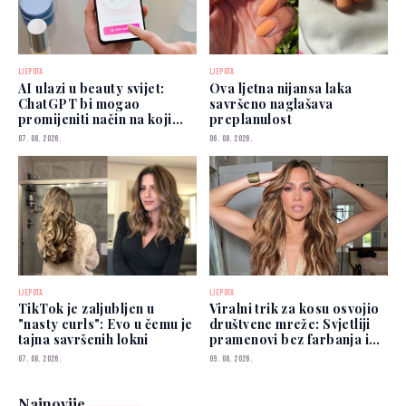
LJEPOTA
LJEPOTA
AI ulazi u beauty svijet:
Ova ljetna nijansa laka
ChatGPT bi mogao
savršeno naglašava
promijeniti način na koji
preplanulost
biramo šminku
07. 08. 2026.
06. 08. 2026.
LJEPOTA
LJEPOTA
TikTok je zaljubljen u
Viralni trik za kosu osvojio
"nasty curls": Evo u čemu je
društvene mreže: Svjetliji
tajna savršenih lokni
pramenovi bez farbanja i
odlaska frizeru
07. 08. 2026.
09. 08. 2026.
Najnovije