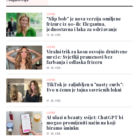
LJEPOTA
"Slip bob" je nova verzija omiljene
frizure iz 90-ih: Elegantna,
jednostavna i laka za održavanje
10. 08. 2026.
LJEPOTA
Viralni trik za kosu osvojio društvene
mreže: Svjetliji pramenovi bez
farbanja i odlaska frizeru
09. 08. 2026.
LJEPOTA
TikTok je zaljubljen u "nasty curls":
Evo u čemu je tajna savršenih lokni
07. 08. 2026.
LJEPOTA
AI ulazi u beauty svijet: ChatGPT bi
mogao promijeniti način na koji
biramo šminku
07. 08. 2026.