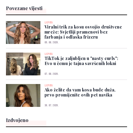
Povezane vijesti
LJEPOTA
Viralni trik za kosu osvojio društvene
mreže: Svjetliji pramenovi bez
farbanja i odlaska frizeru
09. 08. 2026.
LJEPOTA
TikTok je zaljubljen u "nasty curls":
Evo u čemu je tajna savršenih lokni
07. 08. 2026.
LJEPOTA
Ako želite da vam kosa bude duža,
prvo promijenite ovih pet navika
30. 07. 2026.
Izdvojeno