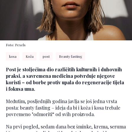
Foto: Pexels
kosa
Koža
post
Beauty fasting
Post je stoljećima dio različitih kulturnih i duhovnih
praksi, a savremena medicina potvrđuje njegove
koristi – od borbe protiv upala do regeneracije tijela
i fokusa uma.
Međutim, posljednjih godina javlja se još jedna vrsta
posta: beauty fasting – ideja da bi i koža i kosa trebale
povremeno "odmoriti“ od svih proizvoda.
Na prvi pogled, sedam dana bez šminke, krema, seruma