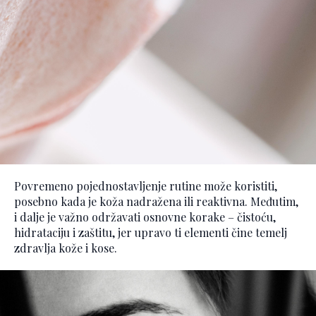
Povremeno pojednostavljenje rutine može koristiti,
posebno kada je koža nadražena ili reaktivna. Međutim,
i dalje je važno održavati osnovne korake – čistoću,
hidrataciju i zaštitu, jer upravo ti elementi čine temelj
zdravlja kože i kose.