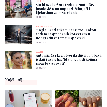
LIFESTYLE
Šta bi svaka žena trebala znati: Dr.
Jusufović o menopauzi, štitnjači i
lijekovima za mršavljenje
09. 08. 2026.
KULTURA & ZABAVA
Magla Band stiže u Sarajevo: Nakon
sedam rasprodanih koncerata u
Beogradu spremaju spektakl
09. 08. 2026.
CELEBRITY
Antonija Čerkez otvorila dušu o ljubavi,
izdaji i uspjehu: "Malo je ljudi kojima
možete vjerovati"
05. 08. 2026.
Najčitanije