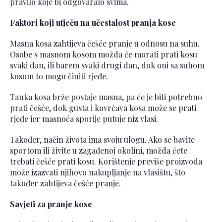
pravilo koje bi odgovaralo svima.
Faktori koji utječu na učestalost pranja kose
Masna kosa zahtijeva češće pranje u odnosu na suhu.
Osobe s masnom kosom možda će morati prati kosu
svaki dan, ili barem svaki drugi dan, dok oni sa suhom
kosom to mogu činiti rjeđe.
Tanka kosa brže postaje masna, pa će je biti potrebno
prati češće, dok gusta i kovrčava kosa može se prati
rjeđe jer masnoća sporije putuje niz vlasi.
Također, način života ima svoju ulogu. Ako se bavite
sportom ili živite u zagađenoj okolini, možda ćete
trebati češće prati kosu. Korištenje previše proizvoda
može izazvati njihovo nakupljanje na vlasištu, što
također zahtijeva češće pranje.
Savjeti za pranje kose