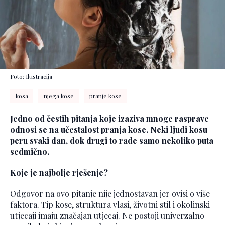
Foto: Ilustracija
kosa
njega kose
pranje kose
Jedno od čestih pitanja koje izaziva mnoge rasprave
odnosi se na učestalost pranja kose. Neki ljudi kosu
peru svaki dan, dok drugi to rade samo nekoliko puta
sedmično.
Koje je najbolje rješenje?
Odgovor na ovo pitanje nije jednostavan jer ovisi o više
faktora. Tip kose, struktura vlasi, životni stil i okolinski
utjecaji imaju značajan utjecaj. Ne postoji univerzalno