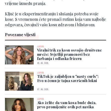
vrijeme između pranja.
Ključ je u eksperimentiranju i slušanja potreba svoje
kose. S vremenom ćete pronaći rutinu koja vam najbolje
odgovara, čuvajući vašu kosu zdravom i blistavom.
Povezane vijesti
LJEPOTA
Viralni trik za kosu osvojio društvene
mreže: Svjetliji pramenovi bez
farbanja i odlaska frizeru
09. 08. 2026.
LJEPOTA
TikTok je zaljubljen u "nasty curls":
Evo u čemu je tajna savršenih lokni
07. 08. 2026.
LJEPOTA
Ako želite da vam kosa bude duža,
prvo promijenite ovih pet navika