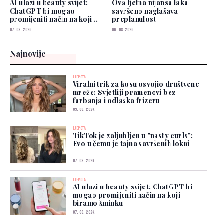
AI ulazi u beauty svijet:
Ova ljetna nijansa laka
ChatGPT bi mogao
savršeno naglašava
promijeniti način na koji
preplanulost
biramo šminku
07. 08. 2026.
06. 08. 2026.
Najnovije
LJEPOTA
Viralni trik za kosu osvojio društvene
mreže: Svjetliji pramenovi bez
farbanja i odlaska frizeru
09. 08. 2026.
LJEPOTA
TikTok je zaljubljen u "nasty curls":
Evo u čemu je tajna savršenih lokni
07. 08. 2026.
LJEPOTA
AI ulazi u beauty svijet: ChatGPT bi
mogao promijeniti način na koji
biramo šminku
07. 08. 2026.