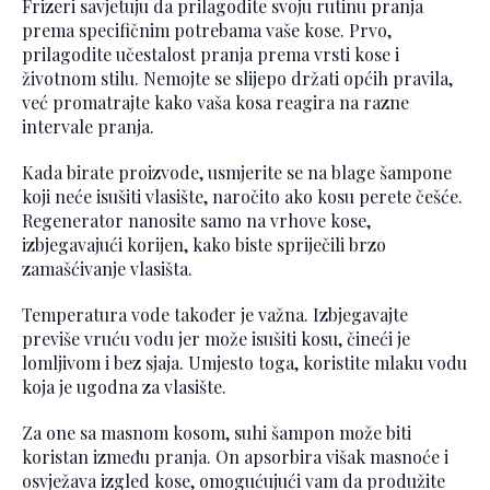
Frizeri savjetuju da prilagodite svoju rutinu pranja
prema specifičnim potrebama vaše kose. Prvo,
prilagodite učestalost pranja prema vrsti kose i
životnom stilu. Nemojte se slijepo držati općih pravila,
već promatrajte kako vaša kosa reagira na razne
intervale pranja.
Kada birate proizvode, usmjerite se na blage šampone
koji neće isušiti vlasište, naročito ako kosu perete češće.
Regenerator nanosite samo na vrhove kose,
izbjegavajući korijen, kako biste spriječili brzo
zamašćivanje vlasišta.
Temperatura vode također je važna. Izbjegavajte
previše vruću vodu jer može isušiti kosu, čineći je
lomljivom i bez sjaja. Umjesto toga, koristite mlaku vodu
koja je ugodna za vlasište.
Za one sa masnom kosom, suhi šampon može biti
koristan između pranja. On apsorbira višak masnoće i
osvježava izgled kose, omogućujući vam da produžite