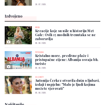
30. 07. 2026.
Izdvojeno
MODA
Kreacije koje su ušle u historiju Met
Gale: Ovih 15 modnih trenutaka se ne
zaboravlja
06. 08. 2026.
PUTOVANJA
Kristalno more, predivne plaže i
pristupačne cijene: Albanija osvaja bh.
turiste
06. 08. 2026.
CELEBRITY
Antonija Čerkez otvorila dušu o ljubavi,
izdaji i uspjehu: "Malo je ljudi kojima
možete vjerovati"
05. 08. 2026.
Najčitanije