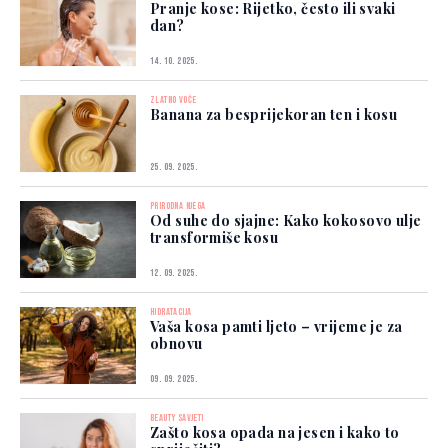
Pranje kose: Rijetko, često ili svaki
dan?
14. 10. 2025.
ZLATNO VOĆE
Banana za besprijekoran ten i kosu
25. 09. 2025.
PRIRODNA NJEGA
Od suhe do sjajne: Kako kokosovo ulje
transformiše kosu
12. 09. 2025.
HIDRATACIJA
Vaša kosa pamti ljeto – vrijeme je za
obnovu
09. 09. 2025.
BEAUTY SAVJETI
Zašto kosa opada na jesen i kako to