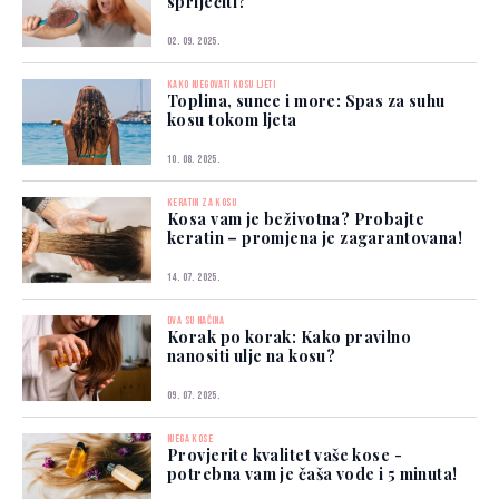
spriječiti?
02. 09. 2025.
KAKO NJEGOVATI KOSU LJETI
Toplina, sunce i more: Spas za suhu
kosu tokom ljeta
10. 08. 2025.
KERATIN ZA KOSU
Kosa vam je beživotna? Probajte
keratin – promjena je zagarantovana!
14. 07. 2025.
DVA SU NAČINA
Korak po korak: Kako pravilno
nanositi ulje na kosu?
09. 07. 2025.
NJEGA KOSE
Provjerite kvalitet vaše kose -
potrebna vam je čaša vode i 5 minuta!