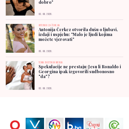
dobro"
03. 08. 2026.
INTERVJU ZA ŽENE.BA
Antonija Čerkez otvorila dušu o ljubavi,
izdaji i uspjehu: "Malo je ljudi kojima
možete vjerovati"
05. 08. 2026.
TEMA SVJETSKIH MEDIJA
Spekulacije ne prestaju: Jesu li Ronaldo i
Georgina ipak izgovorili sudbonosno
"da"?
03. 08. 2026.