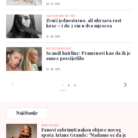
09. 07. 2025.
KOSA VAM SAMO OVO TRAŽI
Zvuči jednostavno, ali ubrzava rast
kose – i do 2 cm u dva mjeseca
01. 06. 2025.
NOVI INSTAGRAM TREND
Scandi hairline: Pramenovi kao da ih je
sunce posvijetlilo
22. 05. 2025.
1
2
3
Najčitanije
BURNE REAKCIJE
Fanovi zabrinuti nakon objave novog
spota Ariane Grande: "Nadamo se da je