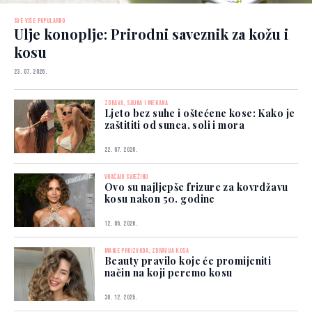
SVE VIŠE POPULARNO
Ulje konoplje: Prirodni saveznik za kožu i
kosu
23. 07. 2026.
ZDRAVA, SJAJNA I MEKANA
Ljeto bez suhe i oštećene kose: Kako je
zaštititi od sunca, soli i mora
22. 07. 2026.
VRAĆAJU SVJEŽINU
Ovo su najljepše frizure za kovrdžavu
kosu nakon 50. godine
12. 05. 2026.
MANJE PROIZVODA, ZDRAVIJA KOSA
Beauty pravilo koje će promijeniti
način na koji peremo kosu
30. 12. 2025.