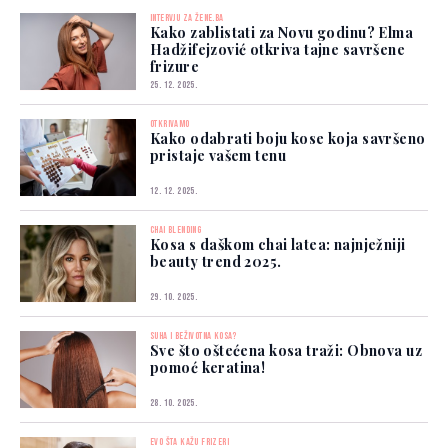
INTERVJU ZA ŽENE.BA
Kako zablistati za Novu godinu? Elma
Hadžifejzović otkriva tajne savršene
frizure
25. 12. 2025.
OTKRIVAMO
Kako odabrati boju kose koja savršeno
pristaje vašem tenu
12. 12. 2025.
CHAI BLENDING
Kosa s daškom chai latea: najnježniji
beauty trend 2025.
29. 10. 2025.
SUHA I BEŽIVOTNA KOSA?
Sve što oštećena kosa traži: Obnova uz
pomoć keratina!
28. 10. 2025.
EVO ŠTA KAŽU FRIZERI