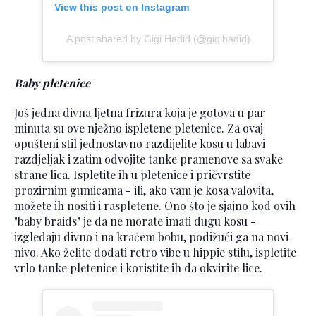
View this post on Instagram
A post shared by Gigi Hadid (@gigihadid)
Baby pletenice
Još jedna divna ljetna frizura koja je gotova u par
minuta su ove nježno ispletene pletenice. Za ovaj
opušteni stil jednostavno razdijelite kosu u labavi
razdjeljak i zatim odvojite tanke pramenove sa svake
strane lica. Ispletite ih u pletenice i pričvrstite
prozirnim gumicama - ili, ako vam je kosa valovita,
možete ih nositi i raspletene. Ono što je sjajno kod ovih
"baby braids" je da ne morate imati dugu kosu -
izgledaju divno i na kraćem bobu, podižući ga na novi
nivo. Ako želite dodati retro vibe u hippie stilu, ispletite
vrlo tanke pletenice i koristite ih da okvirite lice.