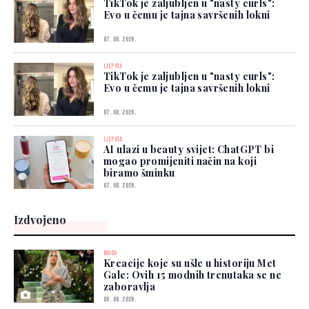
TikTok je zaljubljen u "nasty curls":
Evo u čemu je tajna savršenih lokni
07. 08. 2026.
LJEPOTA
TikTok je zaljubljen u "nasty curls":
Evo u čemu je tajna savršenih lokni
07. 08. 2026.
LJEPOTA
AI ulazi u beauty svijet: ChatGPT bi
mogao promijeniti način na koji
biramo šminku
07. 08. 2026.
Izdvojeno
MODA
Kreacije koje su ušle u historiju Met
Gale: Ovih 15 modnih trenutaka se ne
zaboravlja
06. 08. 2026.