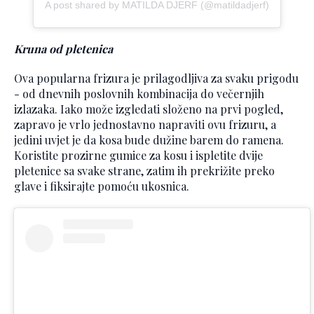
A post shared by MATILDA DJERF (@matildadjerf)
Kruna od pletenica
Ova popularna frizura je prilagodljiva za svaku prigodu
- od dnevnih poslovnih kombinacija do večernjih
izlazaka. Iako može izgledati složeno na prvi pogled,
zapravo je vrlo jednostavno napraviti ovu frizuru, a
jedini uvjet je da kosa bude dužine barem do ramena.
Koristite prozirne gumice za kosu i ispletite dvije
pletenice sa svake strane, zatim ih prekrižite preko
glave i fiksirajte pomoću ukosnica.