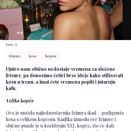
Foto: X
frizura
kosa
ljepota
Ujutro nam obično nedostaje vremena za složene
frizure, pa donosimo četiri brze ideje kako stilizovati
kosu u trenu, a imat ćete vremena popiti i jutarnju
kafu.
Velika kopča
Ovo je možda najjednostavnija frizura ikad – podignuta
kosa s velikom kopčom. Razlika između ove frizure i
obične punđe je u korištenju XXL kopče, što će dati