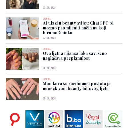
07. 08. 2026.
LJEPOTA
AI ulazi u beauty svijet: ChatGPT bi
mogao promijeniti način na koji
biramo šminku
07. 08. 2026.
LJEPOTA
Ova ljetna nijansa laka savršeno
naglašava preplanulost
06. 08. 2026.
LJEPOTA
Manikura sa sardinama postala je
neočekivani beauty hit ovog ljeta
05. 08. 2026.