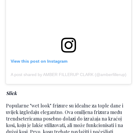
View this post on Instagram
A post shared by AMBER FILLERUP CLARK (@amberfillerup)
Slick
Popularne "wet look" frizure su idealne za tople dane i
uvijek izgledaju elegantno. Ova omiljena frizura među
trendsetericama posebno dolazi do izražaja na kraćoj
kosi, koju je lakše stilizovati, ali može funkcionisati i na
dužoj kosi. Prvo, kosu trebate navlažiti i počešljati