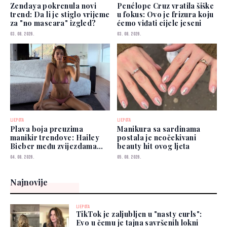
Zendaya pokrenula novi
Penélope Cruz vratila šiške
trend: Da li je stiglo vrijeme
u fokus: Ovo je frizura koju
za "no mascara" izgled?
ćemo viđati cijele jeseni
03. 08. 2026.
03. 08. 2026.
LJEPOTA
LJEPOTA
Plava boja preuzima
Manikura sa sardinama
manikir trendove: Hailey
postala je neočekivani
Bieber među zvijezdama
beauty hit ovog ljeta
koje je već nose
04. 08. 2026.
05. 08. 2026.
Najnovije
LJEPOTA
TikTok je zaljubljen u "nasty curls":
Evo u čemu je tajna savršenih lokni