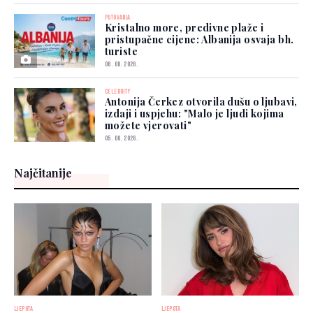
PUTOVANJA
Kristalno more, predivne plaže i
pristupačne cijene: Albanija osvaja bh.
turiste
06. 08. 2026.
CELEBRITY
Antonija Čerkez otvorila dušu o ljubavi,
izdaji i uspjehu: "Malo je ljudi kojima
možete vjerovati"
05. 08. 2026.
Najčitanije
LJEPOTA
LJEPOTA