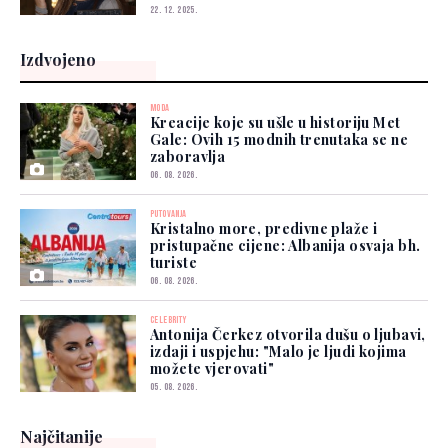
22. 12. 2025.
Izdvojeno
MODA
Kreacije koje su ušle u historiju Met
Gale: Ovih 15 modnih trenutaka se ne
zaboravlja
06. 08. 2026.
PUTOVANJA
Kristalno more, predivne plaže i
pristupačne cijene: Albanija osvaja bh.
turiste
06. 08. 2026.
CELEBRITY
Antonija Čerkez otvorila dušu o ljubavi,
izdaji i uspjehu: "Malo je ljudi kojima
možete vjerovati"
05. 08. 2026.
Najčitanije