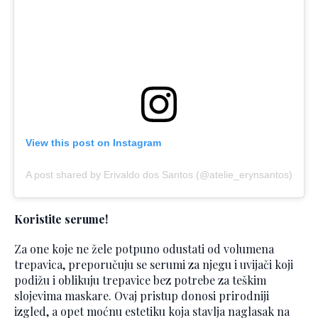
View this post on Instagram
A post shared by Erivaldo dos Santos (@atelie_erynsantos)
Koristite serume!
Za one koje ne žele potpuno odustati od volumena
trepavica, preporučuju se serumi za njegu i uvijači koji
podižu i oblikuju trepavice bez potrebe za teškim
slojevima maskare. Ovaj pristup donosi prirodniji
izgled, a opet moćnu estetiku koja stavlja naglasak na