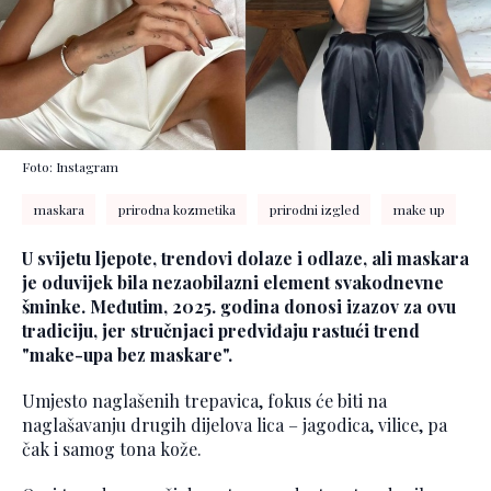
Foto: Instagram
maskara
prirodna kozmetika
prirodni izgled
make up
U svijetu ljepote, trendovi dolaze i odlaze, ali maskara
je oduvijek bila nezaobilazni element svakodnevne
šminke. Međutim, 2025. godina donosi izazov za ovu
tradiciju, jer stručnjaci predviđaju rastući trend
"make-upa bez maskare".
Umjesto naglašenih trepavica, fokus će biti na
naglašavanju drugih dijelova lica – jagodica, vilice, pa
čak i samog tona kože.