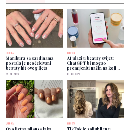
LJEPOTA
LJEPOTA
Manikura sa sardinama
AI ulazi u beauty svijet:
postala je neočekivani
ChatGPT bi mogao
beauty hit ovog ljeta
promijeniti način na koji
biramo šminku
05. 08. 2026.
07. 08. 2026.
LJEPOTA
LJEPOTA
Ova ljetna nijansa laka
TikTok je zaljubljen u