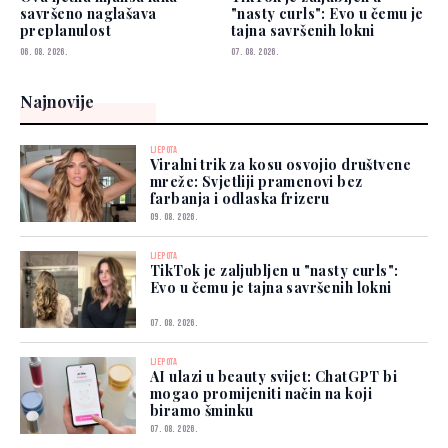
savršeno naglašava
"nasty curls": Evo u čemu je
preplanulost
tajna savršenih lokni
06. 08. 2026.
07. 08. 2026.
Najnovije
LJEPOTA
Viralni trik za kosu osvojio društvene
mreže: Svjetliji pramenovi bez
farbanja i odlaska frizeru
09. 08. 2026.
LJEPOTA
TikTok je zaljubljen u "nasty curls":
Evo u čemu je tajna savršenih lokni
07. 08. 2026.
LJEPOTA
AI ulazi u beauty svijet: ChatGPT bi
mogao promijeniti način na koji
biramo šminku
07. 08. 2026.