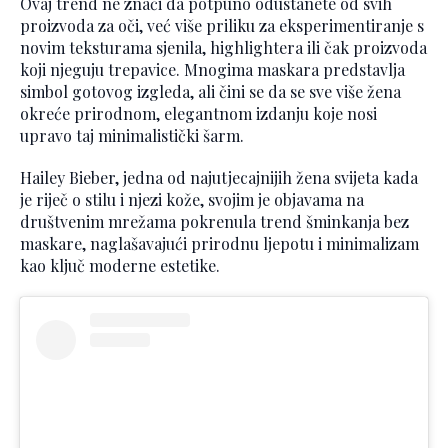
Ovaj trend ne znači da potpuno odustanete od svih
proizvoda za oči, već više priliku za eksperimentiranje s
novim teksturama sjenila, highlightera ili čak proizvoda
koji njeguju trepavice. Mnogima maskara predstavlja
simbol gotovog izgleda, ali čini se da se sve više žena
okreće prirodnom, elegantnom izdanju koje nosi
upravo taj minimalistički šarm.
Hailey Bieber, jedna od najutjecajnijih žena svijeta kada
je riječ o stilu i njezi kože, svojim je objavama na
društvenim mrežama pokrenula trend šminkanja bez
maskare, naglašavajući prirodnu ljepotu i minimalizam
kao ključ moderne estetike.