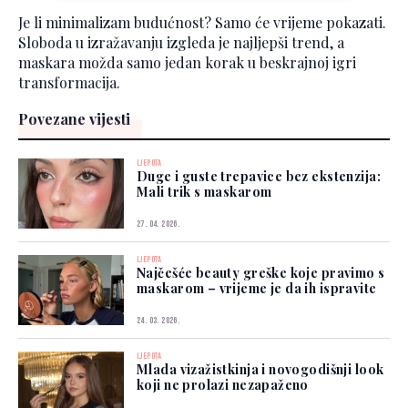
Je li minimalizam budućnost? Samo će vrijeme pokazati.
Sloboda u izražavanju izgleda je najljepši trend, a
maskara možda samo jedan korak u beskrajnoj igri
transformacija.
Povezane vijesti
LJEPOTA
Duge i guste trepavice bez ekstenzija:
Mali trik s maskarom
27. 04. 2026.
LJEPOTA
Najčešće beauty greške koje pravimo s
maskarom – vrijeme je da ih ispravite
24. 03. 2026.
LJEPOTA
Mlada vizažistkinja i novogodišnji look
koji ne prolazi nezapaženo