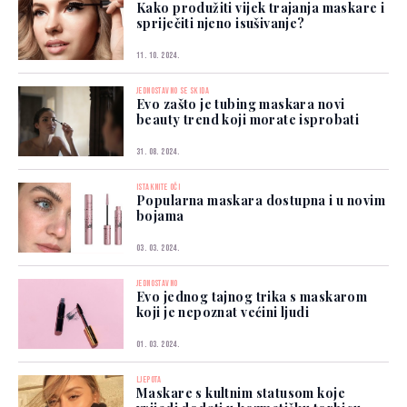
Kako produžiti vijek trajanja maskare i
spriječiti njeno isušivanje?
11. 10. 2024.
JEDNOSTAVNO SE SKIDA
Evo zašto je tubing maskara novi
beauty trend koji morate isprobati
31. 08. 2024.
ISTAKNITE OČI
Popularna maskara dostupna i u novim
bojama
03. 03. 2024.
JEDNOSTAVNO
Evo jednog tajnog trika s maskarom
koji je nepoznat većini ljudi
01. 03. 2024.
LJEPOTA
Maskare s kultnim statusom koje