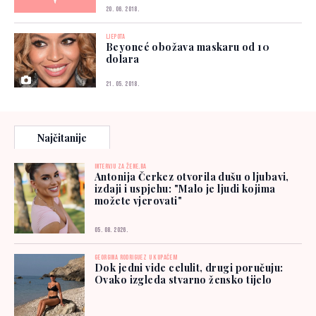
20. 06. 2018.
LJEPOTA
Beyoncé obožava maskaru od 10
dolara
21. 05. 2018.
Najčitanije
INTERVJU ZA ŽENE.BA
Antonija Čerkez otvorila dušu o ljubavi,
izdaji i uspjehu: "Malo je ljudi kojima
možete vjerovati"
05. 08. 2026.
GEORGINA RODRIGUEZ U KUPAĆEM
Dok jedni vide celulit, drugi poručuju:
Ovako izgleda stvarno žensko tijelo