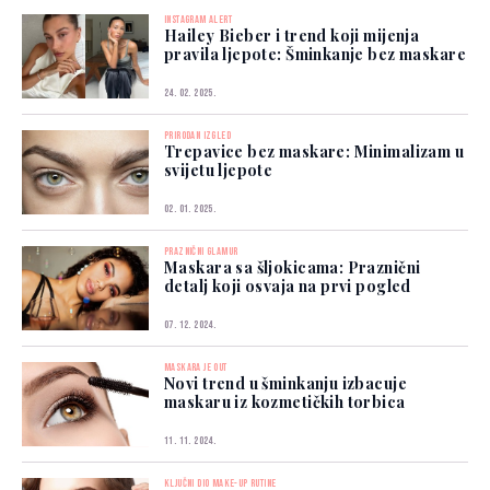
INSTAGRAM ALERT
Hailey Bieber i trend koji mijenja
pravila ljepote: Šminkanje bez maskare
24. 02. 2025.
PRIRODAN IZGLED
Trepavice bez maskare: Minimalizam u
svijetu ljepote
02. 01. 2025.
PRAZNIČNI GLAMUR
Maskara sa šljokicama: Praznični
detalj koji osvaja na prvi pogled
07. 12. 2024.
MASKARA JE OUT
Novi trend u šminkanju izbacuje
maskaru iz kozmetičkih torbica
11. 11. 2024.
KLJUČNI DIO MAKE-UP RUTINE