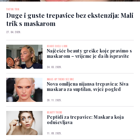
TIKTOK TRIK
Duge i guste trepavice bez ekstenzija: Mali
trik s maskarom
27. 04. 2026.
KVARE CIJELI LOOK
Najčešće beauty greške koje pravimo s
maskarom – vrijeme je da ih ispravite
24. 03. 2026.
MAKE-UP TREND SEZONE
Nova omiljena nijansa trepavica: Siva
maskara za suptilan, svjež pogled
26. 11. 2025.
BEAUTY TREND
Peptidi za trepavice: Maskara koja
oduševljava
11. 09. 2025.