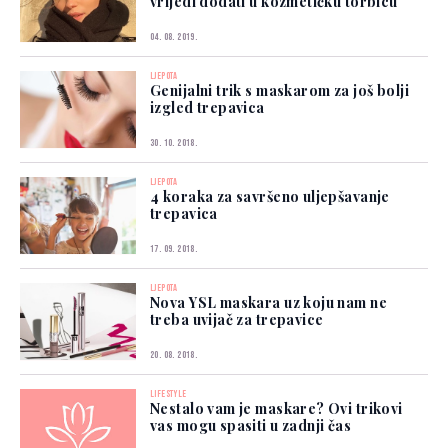
vrijedi dodati u kozmetičku torbicu
04. 08. 2019.
LJEPOTA
Genijalni trik s maskarom za još bolji
izgled trepavica
30. 10. 2018.
LJEPOTA
4 koraka za savršeno uljepšavanje
trepavica
17. 09. 2018.
LJEPOTA
Nova YSL maskara uz koju nam ne
treba uvijač za trepavice
20. 08. 2018.
LIFESTYLE
Nestalo vam je maskare? Ovi trikovi
vas mogu spasiti u zadnji čas