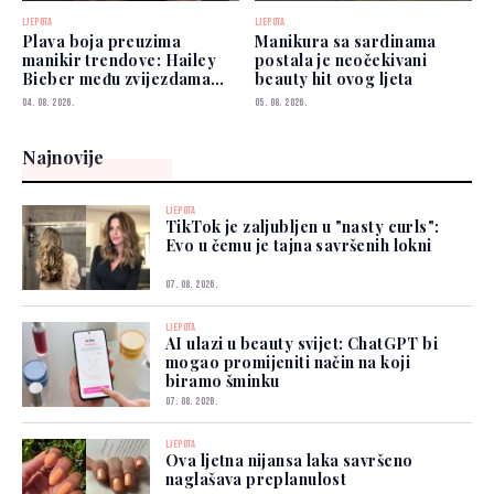
LJEPOTA
LJEPOTA
Plava boja preuzima
Manikura sa sardinama
manikir trendove: Hailey
postala je neočekivani
Bieber među zvijezdama
beauty hit ovog ljeta
koje je već nose
04. 08. 2026.
05. 08. 2026.
Najnovije
LJEPOTA
TikTok je zaljubljen u "nasty curls":
Evo u čemu je tajna savršenih lokni
07. 08. 2026.
LJEPOTA
AI ulazi u beauty svijet: ChatGPT bi
mogao promijeniti način na koji
biramo šminku
07. 08. 2026.
LJEPOTA
Ova ljetna nijansa laka savršeno
naglašava preplanulost