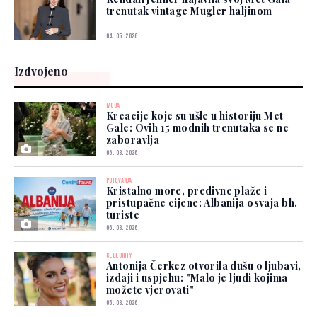
trenutak vintage Mugler haljinom
04. 05. 2026.
Izdvojeno
MODA
Kreacije koje su ušle u historiju Met
Gale: Ovih 15 modnih trenutaka se ne
zaboravlja
06. 08. 2026.
PUTOVANJA
Kristalno more, predivne plaže i
pristupačne cijene: Albanija osvaja bh.
turiste
06. 08. 2026.
CELEBRITY
Antonija Čerkez otvorila dušu o ljubavi,
izdaji i uspjehu: "Malo je ljudi kojima
možete vjerovati"
05. 08. 2026.