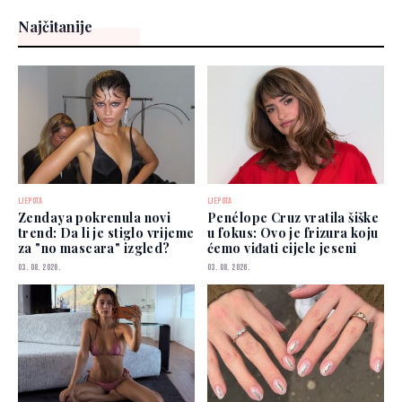
Najčitanije
LJEPOTA
LJEPOTA
Zendaya pokrenula novi
Penélope Cruz vratila šiške
trend: Da li je stiglo vrijeme
u fokus: Ovo je frizura koju
za "no mascara" izgled?
ćemo viđati cijele jeseni
03. 08. 2026.
03. 08. 2026.