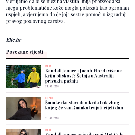
vjerujemo da bi se njezina vlastita linija proizvoda za
njegu problematične kože mogla pokazati kao ogroman
uspjeh, a vjerujemo da će joj i sestre pomoći u izgradnji
pravog poslovnog carstva.
Elle.hr
Povezane vijesti
MODA
Kendall Jenner i Jacob Elordi više ne
kriju bliskost? Šetnja u Australiji
privukla pažnju
24. 06. 2026.
LJEPOTA
Šminkerka slavnih otkrila trik zbog
kojeg će vam šminka trajati cijeli dan
11. 06. 2026.
MODA
Kendall Jenner najavila svoj Met Gala