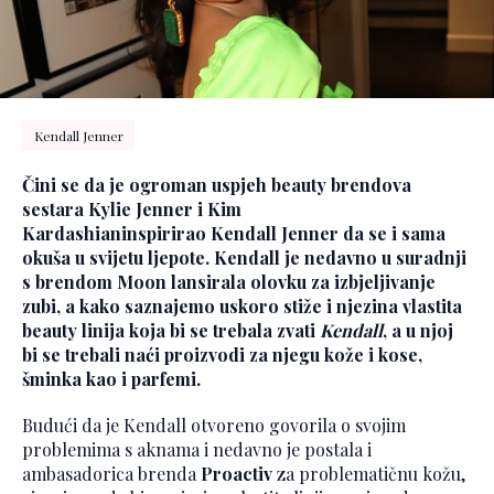
Kendall Jenner
Čini se da je ogroman uspjeh beauty brendova
sestara
Kylie Jenner i Kim
Kardashian
inspirirao
Kendall Jenner
da se i sama
okuša u svijetu ljepote. Kendall je nedavno u suradnji
s brendom
Moon
lansirala olovku za izbjeljivanje
zubi, a kako saznajemo uskoro stiže i njezina vlastita
beauty linija koja bi se trebala zvati
Kendall
, a u njoj
bi se trebali naći proizvodi za njegu kože i kose,
šminka kao i parfemi.
Budući da je Kendall otvoreno govorila o svojim
problemima s aknama i nedavno je postala i
ambasadorica brenda
Proactiv
za problematičnu kožu,