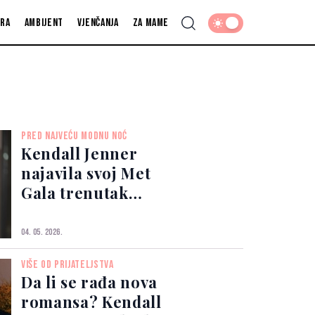
fra
Ambijent
Vjenčanja
Za mame
PRED NAJVEĆU MODNU NOĆ
Kendall Jenner
najavila svoj Met
Gala trenutak
vintage Mugler
haljinom
04. 05. 2026.
VIŠE OD PRIJATELJSTVA
Da li se rađa nova
romansa? Kendall