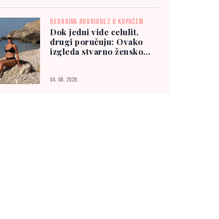
GEORGINA RODRIGUEZ U KUPAĆEM
Dok jedni vide celulit,
drugi poručuju: Ovako
izgleda stvarno žensko
tijelo
04. 08. 2026.