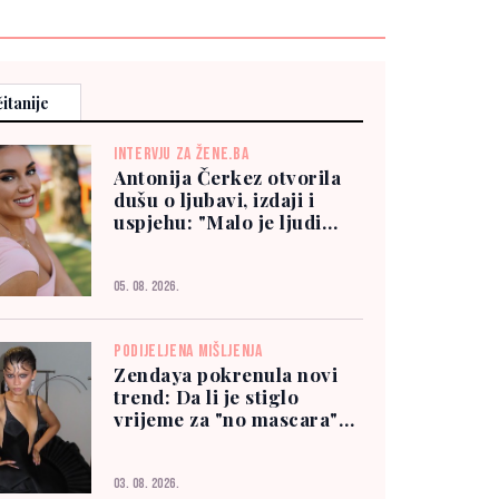
itanije
INTERVJU ZA ŽENE.BA
Antonija Čerkez otvorila
dušu o ljubavi, izdaji i
uspjehu: "Malo je ljudi
kojima možete vjerovati"
05. 08. 2026.
PODIJELJENA MIŠLJENJA
Zendaya pokrenula novi
trend: Da li je stiglo
vrijeme za "no mascara"
izgled?
03. 08. 2026.