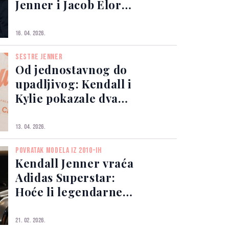
Jenner i Jacob Elordi
zajedno na Coachelli
16. 04. 2026.
SESTRE JENNER
Od jednostavnog do
upadljivog: Kendall i
Kylie pokazale dva
lica festivala
13. 04. 2026.
POVRATAK MODELA IZ 2010-IH
Kendall Jenner vraća
Adidas Superstar:
Hoće li legendarne
patike ponovo
zavladati ulicama?
21. 02. 2026.