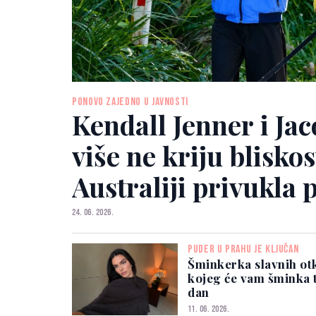
PONOVO ZAJEDNO U JAVNOSTI
Kendall Jenner i Jac
više ne kriju bliskos
Australiji privukla 
24. 06. 2026.
PUDER U PRAHU JE KLJUČAN
Šminkerka slavnih otk
kojeg će vam šminka tr
dan
11. 06. 2026.