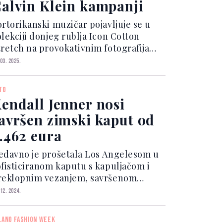
alvin Klein kampanji
ortorikanski muzičar pojavljuje se u
olekciji donjeg rublja Icon Cotton
tretch na provokativnim fotografijama
aria Sorrentija. Kampanja je već
 03. 2025.
stala viralna na TikToku. Ko je Bad
unny? Rođen kao Benito Antonio
TO
artínez Ocasio 199...
endall Jenner nosi
avršen zimski kaput od
.462 eura
edavno je prošetala Los Angelesom u
ofisticiranom kaputu s kapuljačom i
reklopnim vezanjem, savršenom
imskom kombinacijom koja odražava
 12. 2024.
ksuzan, ali praktičan dizajn. Kaput je
renda The Row, luksuzne modne kuće
LANO FASHION WEEK