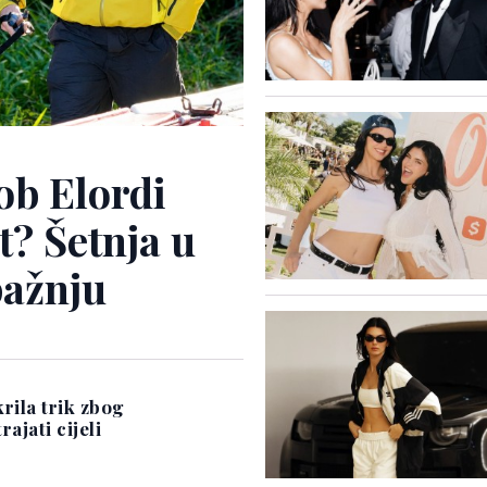
ob Elordi
t? Šetnja u
pažnju
rila trik zbog
ajati cijeli