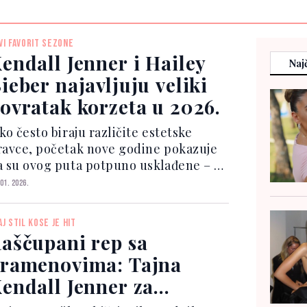
VI FAVORIT SEZONE
endall Jenner i Hailey
Najč
ieber najavljuju veliki
ovratak korzeta u 2026.
ko često biraju različite estetske
ravce, početak nove godine pokazuje
a su ovog puta potpuno usklađene – i
o kroz povratak korseta na veliku
 01. 2026.
odnu scenu. Na tradicionalnoj zabavi
 Magazine’s Annual Best
AJ STIL KOSE JE HIT
erformances Party, održanoj...
aščupani rep sa
ramenovima: Tajna
endall Jenner za