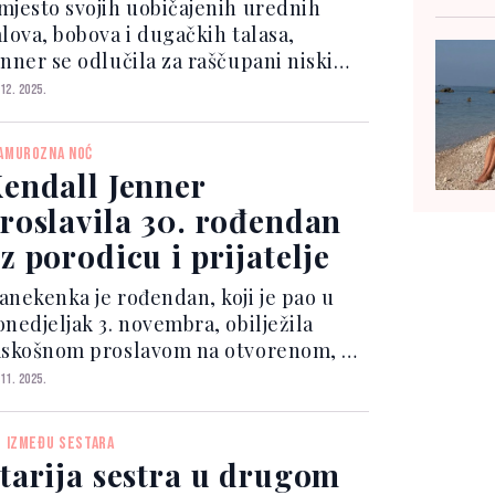
avršenu večernju
mjesto svojih uobičajenih urednih
rizuru
alova, bobova i dugačkih talasa,
enner se odlučila za raščupani niski
ep sa centralnim razdjeljkom i
 12. 2025.
ramenovima sprijeda, što je
ezultiralo ležernim, asimetričnim i
AMUROZNA NOĆ
modernim izgledom. Frizuru je os...
endall Jenner
roslavila 30. rođendan
z porodicu i prijatelje
anekenka je rođendan, koji je pao u
onedjeljak 3. novembra, obilježila
askošnom proslavom na otvorenom, a
jela večer bila je u znaku elegancije i
 11. 2025.
. Kendall Jenner at her 30th
irthday party in Mustique Island 🥹.
Z IZMEĐU SESTARA
c.twitter....
tarija sestra u drugom