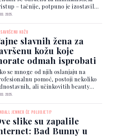
istup – tačnije, potpuno je izostavila
ornji dio kupaćeg kostima. Na
 03. 2025.
otografijama koje su izazvale lavinu
akcija, 28-godišnja ljepotica pozira u
 SAVRŠENU KOŽU
ngama, istič...
ajne slavnih žena za
avršenu kožu koje
orate odmah isprobati
ako se mnoge od njih oslanjaju na
rofesionalnu pomoć, postoji nekoliko
ednostavnih, ali učinkovitih beauty
jni koje možemo svi primijeniti. U
 03. 2025.
astavku otkrivamo pet ključnih tajni
oje slavne žene koriste kako bi
NDALL JENNER ĆE POLUDJETI?
uvale svoju kožu ml...
ve slike su zapalile
nternet: Bad Bunny u