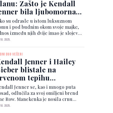
lanu: Zašto je Kendall
enner bila ljubomorna
a Kylie Jenner?
ako su odrasle u istom luksuznom
omu i pod budnim okom svoje majke,
dnos između njih dvije imao je slojeve
oje dosad nismo u potpunosti
 10. 2025.
li. Kendall je priznala da je dio
oje frustracije osjećala zato što je
DNI DUO VEČERI
lie uživala u v...
endall Jenner i Hailey
ieber blistale na
rvenom tepihu
kademske muzejske
endall Jenner se, kao i mnogo puta
ale
osad, odlučila za svoj omiljeni brend
he Row. Manekenka je nosila crnu
ljinu na tanke bretelice koja se
 10. 2025.
ežno spuštala uz tijelo i blago širila