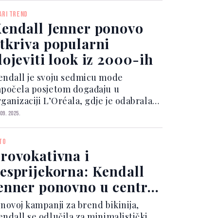
ri dnu. Kombinovala ju je s
ARI TREND
ednostavnim crnim sandal...
endall Jenner ponovo
tkriva popularni
lojeviti look iz 2000-ih
endall je svoju sedmicu mode
apočela posjetom događaju u
ganizaciji L’Oréala, gdje je odabrala
edan od naših omiljenih trikova za
 09. 2025.
lojevito odijevanje ovog jesenskog
rioda – takozvani “skant”. Nosila je
TO
ozirni svileni top maslin...
rovokativna i
esprijekorna: Kendall
enner ponovno u centru
ažnje
 novoj kampanji za brend bikinija,
endall se odlučila za minimalistički