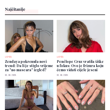
Najčitanije
LJEPOTA
LJEPOTA
Zendaya pokrenula novi
Penélope Cruz vratila šiške
trend: Da li je stiglo vrijeme
u fokus: Ovo je frizura koju
za "no mascara" izgled?
ćemo viđati cijele jeseni
03. 08. 2026.
03. 08. 2026.