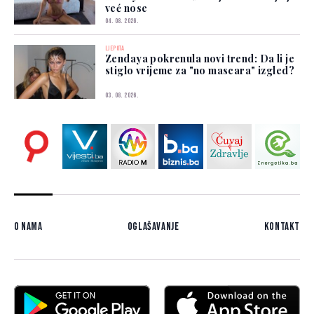
već nose
04. 08. 2026.
LJEPOTA
Zendaya pokrenula novi trend: Da li je
stiglo vrijeme za "no mascara" izgled?
03. 08. 2026.
O nama
Oglašavanje
Kontakt