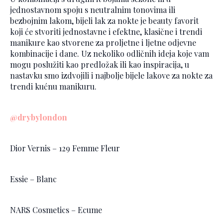
jednostavnom spoju s neutralnim tonovima ili
bezbojnim lakom, bijeli lak za nokte je beauty favorit
koji će stvoriti jednostavne i efektne, klasične i trendi
manikure kao stvorene za proljetne i ljetne odjevne
kombinacije i dane. Uz nekoliko odličnih ideja koje vam
mogu poslužiti kao predložak ili kao inspiracija, u
nastavku smo izdvojili i najbolje bijele lakove za nokte za
trendi kućnu manikuru.
@drybylondon
Dior Vernis – 129 Femme Fleur
Essie – Blanc
NARS Cosmetics – Ecume