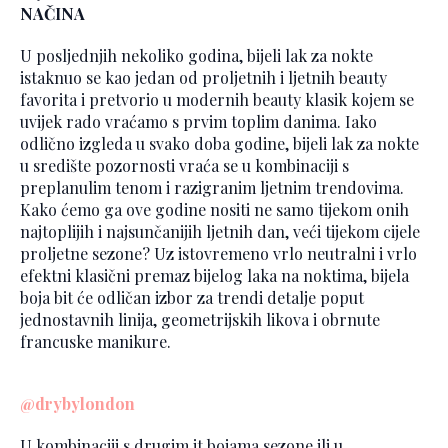
NAČINA
U posljednjih nekoliko godina, bijeli lak za nokte
istaknuo se kao jedan od proljetnih i ljetnih beauty
favorita i pretvorio u modernih beauty klasik kojem se
uvijek rado vraćamo s prvim toplim danima. Iako
odlično izgleda u svako doba godine, bijeli lak za nokte
u središte pozornosti vraća se u kombinaciji s
preplanulim tenom i razigranim ljetnim trendovima.
Kako ćemo ga ove godine nositi ne samo tijekom onih
najtoplijih i najsunčanijih ljetnih dan, veći tijekom cijele
proljetne sezone? Uz istovremeno vrlo neutralni i vrlo
efektni klasični premaz bijelog laka na noktima, bijela
boja bit će odličan izbor za trendi detalje poput
jednostavnih linija, geometrijskih likova i obrnute
francuske manikure.
@drybylondon
U kombinaciji s drugim it bojama sezone ili u