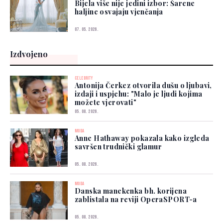
Bijela više nije jedini izbor: Šarene
haljine osvajaju vjenčanja
07. 05. 2026.
Izdvojeno
CELEBRITY
Antonija Čerkez otvorila dušu o ljubavi,
izdaji i uspjehu: "Malo je ljudi kojima
možete vjerovati"
05. 08. 2026.
MODA
Anne Hathaway pokazala kako izgleda
savršen trudnički glamur
05. 08. 2026.
MODA
Danska manekenka bh. korijena
zablistala na reviji OperaSPORT-a
05. 08. 2026.