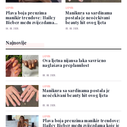
LJEPOTA
LJEPOTA
Plava boja preuzima
Manikura sa sardinama
manikir trendove: Hailey
postala je neočekivani
Bieber među zvijezdama
beauty hit ovog ljeta
koje je već nose
04. 08. 2026.
05. 08. 2026.
Najnovije
LJEPOTA
Ova ljetna nijansa laka savršeno
naglašava preplanulost
06. 08. 2026.
LJEPOTA
Manikura sa sardinama postala je
neočekivani beauty hit ovog ljeta
05. 08. 2026.
LJEPOTA
Plava boja preuzima manikir trendove:
Hailey Bieber među zvijezdama koje je