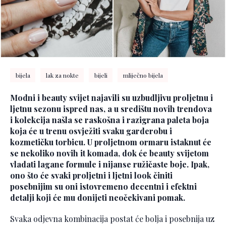
bijela
lak za nokte
bijeli
mliječno bijela
Modni i beauty svijet najavili su uzbudljivu proljetnu i
ljetnu sezonu ispred nas, a u središtu novih trendova
i kolekcija našla se raskošna i razigrana paleta boja
koja će u trenu osvježiti svaku garderobu i
kozmetičku torbicu. U proljetnom ormaru istaknut će
se nekoliko novih it komada, dok će beauty svijetom
vladati lagane formule i nijanse ružičaste boje. Ipak,
ono što će svaki proljetni i ljetni look činiti
posebnijim su oni istovremeno decentni i efektni
detalji koji će mu donijeti neočekivani pomak.
Svaka odjevna kombinacija postat će bolja i posebnija uz