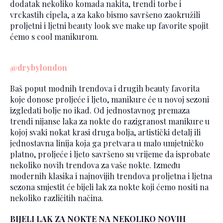
dodatak nekoliko komada nakita, trendi torbe i
vrckastih cipela, a za kako bismo savršeno zaokružili
proljetni i ljetni beauty look sve make up favorite spojit
ćemo s cool manikurom.
@drybylondon
Baš poput modnih trendova i drugih beauty favorita
koje donose proljeće i ljeto, manikure će u novoj sezoni
izgledati bolje no ikad. Od jednostavnog premaza
trendi nijanse laka za nokte do razigranost manikure u
kojoj svaki nokat krasi druga bolja, artistički detalj ili
jednostavna linija koja ga pretvara u malo umjetničko
platno, proljeće i ljeto savršeno su vrijeme da isprobate
nekoliko novih trendova za vaše nokte. Između
modernih klasika i najnovijih trendova proljetna i ljetna
sezona smjestit će bijeli lak za nokte koji ćemo nositi na
nekoliko različitih načina.
BIJELI LAK ZA NOKTE NA NEKOLIKO NOVIH