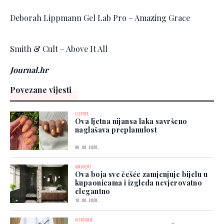
Deborah Lippmann Gel Lab Pro – Amazing Grace
Smith & Cult – Above It All
Journal.hr
Povezane vijesti
LJEPOTA
Ova ljetna nijansa laka savršeno
naglašava preplanulost
06. 08. 2026.
AMBIJENT
Ova boja sve češće zamjenjuje bijelu u
kupaonicama i izgleda nevjerovatno
elegantno
10. 06. 2026.
VJENČANJA