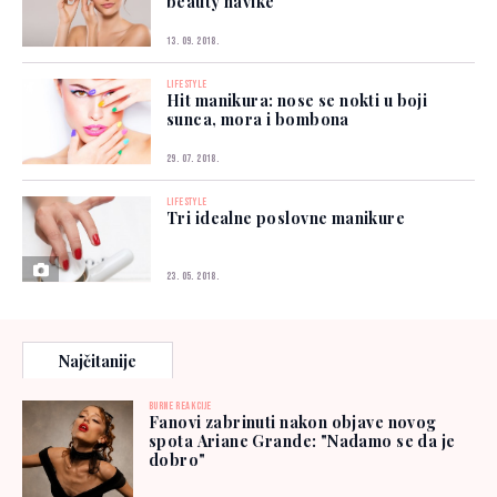
beauty navike
13. 09. 2018.
LIFESTYLE
Hit manikura: nose se nokti u boji
sunca, mora i bombona
29. 07. 2018.
LIFESTYLE
Tri idealne poslovne manikure
23. 05. 2018.
Najčitanije
BURNE REAKCIJE
Fanovi zabrinuti nakon objave novog
spota Ariane Grande: "Nadamo se da je
dobro"