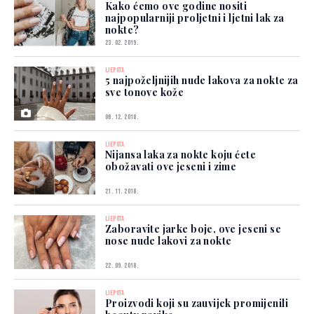
Kako ćemo ove godine nositi
najpopularniji proljetni i ljetni lak za
nokte?
23. 02. 2019.
LJEPOTA
5 najpoželjnijih nude lakova za nokte za
sve tonove kože
06. 12. 2018.
LJEPOTA
Nijansa laka za nokte koju ćete
obožavati ove jeseni i zime
21. 11. 2018.
LJEPOTA
Zaboravite jarke boje, ove jeseni se
nose nude lakovi za nokte
22. 09. 2018.
LJEPOTA
Proizvodi koji su zauvijek promijenili