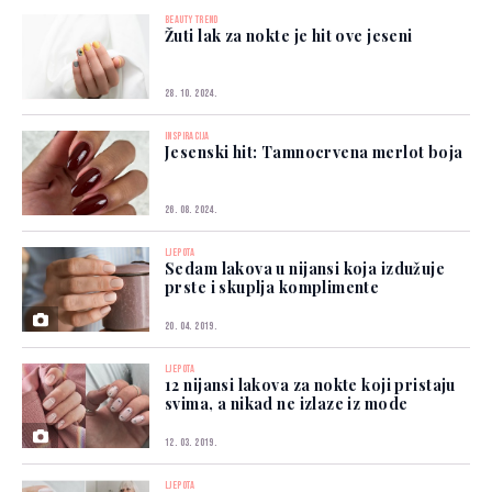
BEAUTY TREND
Žuti lak za nokte je hit ove jeseni
28. 10. 2024.
INSPIRACIJA
Jesenski hit: Tamnocrvena merlot boja
26. 08. 2024.
LJEPOTA
Sedam lakova u nijansi koja izdužuje
prste i skuplja komplimente
20. 04. 2019.
LJEPOTA
12 nijansi lakova za nokte koji pristaju
svima, a nikad ne izlaze iz mode
12. 03. 2019.
LJEPOTA