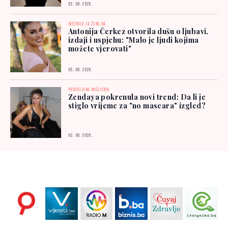
03. 08. 2026.
INTERVJU ZA ŽENE.BA
Antonija Čerkez otvorila dušu o ljubavi,
izdaji i uspjehu: "Malo je ljudi kojima
možete vjerovati"
05. 08. 2026.
PODIJELJENA MIŠLJENJA
Zendaya pokrenula novi trend: Da li je
stiglo vrijeme za "no mascara" izgled?
03. 08. 2026.