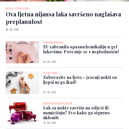
DETALJI I LJETNI EFEKAT
Ova ljetna nijansa laka savršeno naglašava
preplanulost
06. 08. 2026.
SKRIVENA PRIJETNJA
EU zabranila opasnu hemikaliju u gel
lakovima: Povezuje se s neplodnošću!
04. 09. 2025.
STILSKI VODIČ
Zaboravite na ljeto – jesenji nokti su
ljepši nego ikad!
29. 08. 2025.
NIKAKO NE KORISTITI ACETON
Lak za nokte završio na odjeći ili
namještaju? Evo kako ga sigurno
ukloniti
10. 04. 2025.