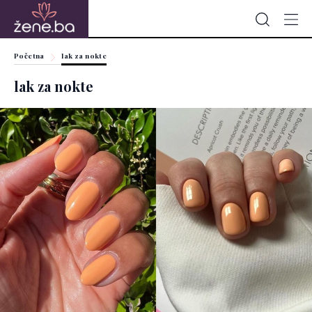
Početna
lak za nokte
lak za nokte