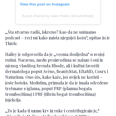
View this post on Instagram
A post shared by owen thiele (@owenthiele)
„Šta stvarno radiš, iskreno? Kao da ne snimamo
podcast – reci mi kako zaista njeguješ kožu“, upitao ju je
Thiele.
Hailey je odgovorila da je „veoma dosljedna“ u svojoj
rutini. Naravno, među proizvodima se nalaze i oni iz
njenog vlastitog brenda Rhode, ali i kultni favoriti
dermatologa poput Avène, BeautyStat, EltaMD, Cosrx i
Naturium. Ono što, kako kaže, još uvijek ne koristi –
jeste botoks. Međutim, priznala je da je imala određene
tretmane s iglama, poput PRP (plazma bogata
trombocitima) i PRF (fibrin bogat trombocitima)
injekcija.
„To je kada ti uzmu krv iz ruke i centrifugiraju je,“