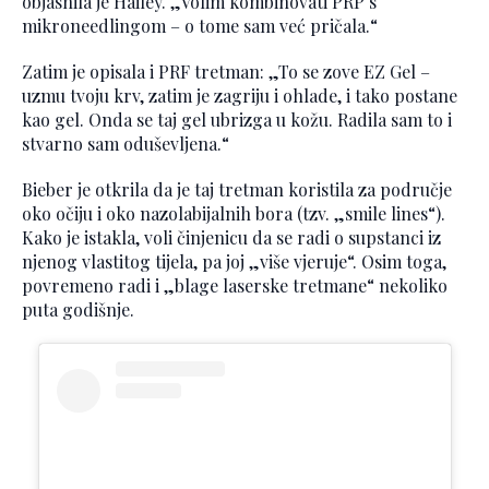
objasnila je Hailey. „Volim kombinovati PRP s
mikroneedlingom – o tome sam već pričala.“
Zatim je opisala i PRF tretman: „To se zove EZ Gel –
uzmu tvoju krv, zatim je zagriju i ohlade, i tako postane
kao gel. Onda se taj gel ubrizga u kožu. Radila sam to i
stvarno sam oduševljena.“
Bieber je otkrila da je taj tretman koristila za područje
oko očiju i oko nazolabijalnih bora (tzv. „smile lines“).
Kako je istakla, voli činjenicu da se radi o supstanci iz
njenog vlastitog tijela, pa joj „više vjeruje“. Osim toga,
povremeno radi i „blage laserske tretmane“ nekoliko
puta godišnje.