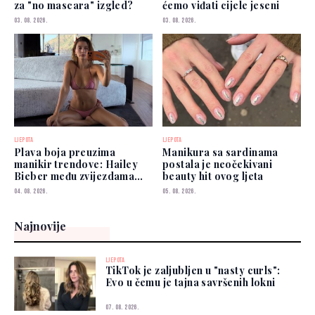
za "no mascara" izgled?
ćemo viđati cijele jeseni
03. 08. 2026.
03. 08. 2026.
LJEPOTA
LJEPOTA
Plava boja preuzima
Manikura sa sardinama
manikir trendove: Hailey
postala je neočekivani
Bieber među zvijezdama
beauty hit ovog ljeta
koje je već nose
04. 08. 2026.
05. 08. 2026.
Najnovije
LJEPOTA
TikTok je zaljubljen u "nasty curls":
Evo u čemu je tajna savršenih lokni
07. 08. 2026.