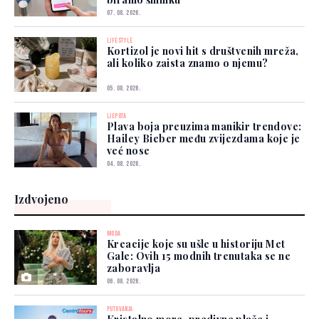
07. 08. 2026.
LIFESTYLE
Kortizol je novi hit s društvenih mreža,
ali koliko zaista znamo o njemu?
05. 08. 2026.
LJEPOTA
Plava boja preuzima manikir trendove:
Hailey Bieber među zvijezdama koje je
već nose
04. 08. 2026.
Izdvojeno
MODA
Kreacije koje su ušle u historiju Met
Gale: Ovih 15 modnih trenutaka se ne
zaboravlja
06. 08. 2026.
PUTOVANJA