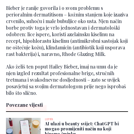
Bieber je ranije govorila i o svom problemu s
perioralnim dermatitisom – kožnim stanjem koje izaziva
crvenilo, suhoću i male bubuljice oko usta. Njen način
borbe protiv toga je vrlo jednostavan i dermatološki
odobren: lice ispere, koristi azelainsku kiselinu na
recept, hipohlorastu kiselinu (antimikrobni sastojak koji
ne oštećuje kožu), klindamicin (antibiotik koji usporava
rast bakterija) i, naravno, Rhode Glazing Milk.
Ako želiš ten poput Hailey Bieber, imaj na umu da je
njen izgled rezultat profesionalne brige, stručnih
tretmana i svakodnevne dosljednosti – zato se uvijek
posavjetuj sa svojim dermatologom prije nego isprobaš
bilo što slično.
Povezane vijesti
LJEPOTA
AI ulazi u beauty svijet: ChatGPT bi
mogao promijeniti način na koji
biramo šminku