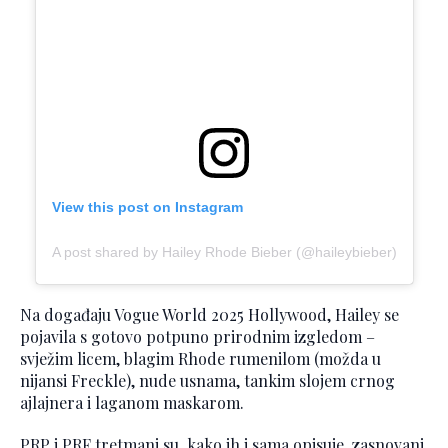
View this post on Instagram
A post shared by Hailey Rhode Bieber (@haileybieber)
Na događaju Vogue World 2025 Hollywood, Hailey se
pojavila s gotovo potpuno prirodnim izgledom –
svježim licem, blagim Rhode rumenilom (možda u
nijansi Freckle), nude usnama, tankim slojem crnog
ajlajnera i laganom maskarom.
PRP i PRF tretmani su, kako ih i sama opisuje, zasnovani