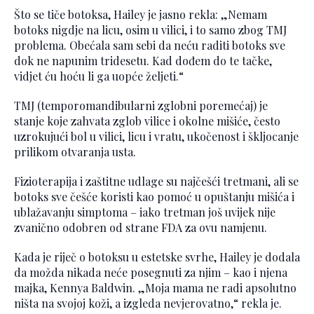
Što se tiče botoksa, Hailey je jasno rekla: „Nemam
botoks nigdje na licu, osim u vilici, i to samo zbog TMJ
problema. Obećala sam sebi da neću raditi botoks sve
dok ne napunim tridesetu. Kad dođem do te tačke,
vidjet ću hoću li ga uopće željeti.“
TMJ (temporomandibularni zglobni poremećaj) je
stanje koje zahvata zglob vilice i okolne mišiće, često
uzrokujući bol u vilici, licu i vratu, ukočenost i škljocanje
prilikom otvaranja usta.
Fizioterapija i zaštitne udlage su najčešći tretmani, ali se
botoks sve češće koristi kao pomoć u opuštanju mišića i
ublažavanju simptoma – iako tretman još uvijek nije
zvanično odobren od strane FDA za ovu namjenu.
Kada je riječ o botoksu u estetske svrhe, Hailey je dodala
da možda nikada neće posegnuti za njim – kao i njena
majka, Kennya Baldwin. „Moja mama ne radi apsolutno
ništa na svojoj koži, a izgleda nevjerovatno,“ rekla je.