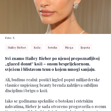
Foto: X
Hailey Bieber
Koža
botoks
Njega
ljepota
Svi znamo Hailey Bieber po njenoj prepoznatljivoj
„glazed donut“ koži – onom besprijekornom,
svježem i blistavom tenu o kojem mnogi sanjaju.
Ali, budimo realni: postići izgled poput milijarderske
vlasnice uspješnog beauty brenda zahtijeva ozbiljnu
disciplinu i brigu o koži.
Iako se godinama spekuliše o botoksu i estetskim
zahvatima, Bieber je sada otvoreno progovorila o svemu