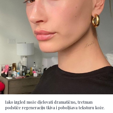
Iako izgled može djelovati dramatično, tretman
podstiče regeneraciju tkiva i poboljšava teksturu kože.