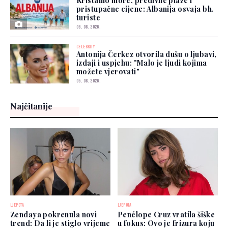
Kristalno more, predivne plaže i
pristupačne cijene: Albanija osvaja bh.
turiste
06. 08. 2026.
CELEBRITY
Antonija Čerkez otvorila dušu o ljubavi,
izdaji i uspjehu: "Malo je ljudi kojima
možete vjerovati"
05. 08. 2026.
Najčitanije
LJEPOTA
LJEPOTA
Zendaya pokrenula novi
Penélope Cruz vratila šiške
trend: Da li je stiglo vrijeme
u fokus: Ovo je frizura koju