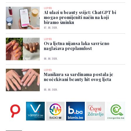
LJEPOTA
AI ulazi u beauty svijet: ChatGPT bi
mogao promijeniti način na koji
biramo šminku
07. 08. 2026.
LJEPOTA
Ova ljetna nijansa laka savršeno
naglašava preplanulost
06. 08. 2026.
LJEPOTA
Manikura sa sardinama postala je
neočekivani beauty hit ovog ljeta
05. 08. 2026.