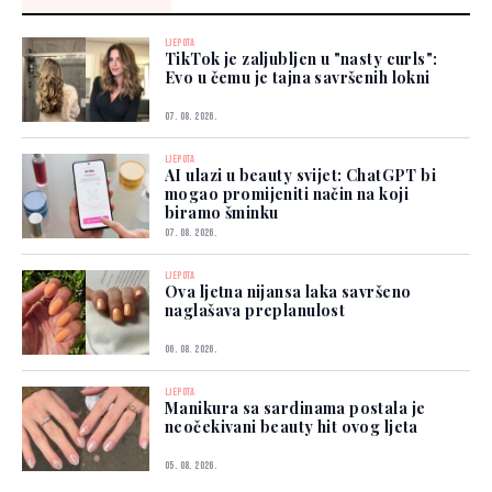
LJEPOTA
TikTok je zaljubljen u "nasty curls":
Evo u čemu je tajna savršenih lokni
07. 08. 2026.
LJEPOTA
AI ulazi u beauty svijet: ChatGPT bi
mogao promijeniti način na koji
biramo šminku
07. 08. 2026.
LJEPOTA
Ova ljetna nijansa laka savršeno
naglašava preplanulost
06. 08. 2026.
LJEPOTA
Manikura sa sardinama postala je
neočekivani beauty hit ovog ljeta
05. 08. 2026.