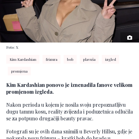
Foto: X
Kim Kardashian
frizura
bob
plavuša
izgled
promjena
Kim Kardashian ponovo je iznenadila fanove velikom
promjenom izgleda.
Nakon perioda u kojem je nosila svoju prepoznatljivu
dugu tamnu kosu, reality zvijezda i poduzetnica odlučila
se za potpuno drugačiji beauty pravac.
Fotografi su je ovih dana snimili u Beverly Hillsu, gdje je
pokazala novu frizuru – kratki bob do brade u