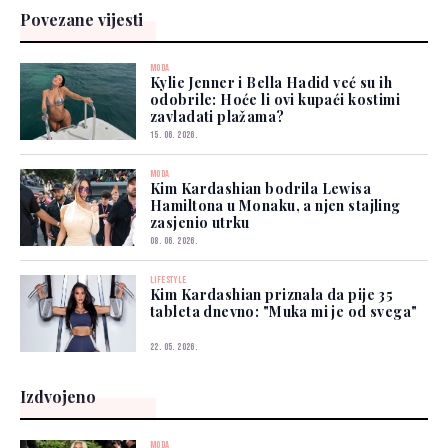
Povezane vijesti
MODA
Kylie Jenner i Bella Hadid već su ih
odobrile: Hoće li ovi kupaći kostimi
zavladati plažama?
15. 06. 2026.
MODA
Kim Kardashian bodrila Lewisa
Hamiltona u Monaku, a njen stajling
zasjenio utrku
08. 06. 2026.
LIFESTYLE
Kim Kardashian priznala da pije 35
tableta dnevno: "Muka mi je od svega"
22. 05. 2026.
Izdvojeno
MODA