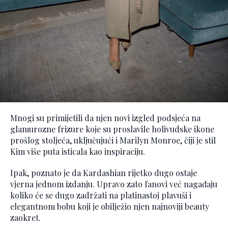
Mnogi su primijetili da njen novi izgled podsjeća na
glamurozne frizure koje su proslavile holivudske ikone
prošlog stoljeća, uključujući i Marilyn Monroe, čiji je stil
Kim više puta isticala kao inspiraciju.
Ipak, poznato je da Kardashian rijetko dugo ostaje
vjerna jednom izdanju. Upravo zato fanovi već nagađaju
koliko će se dugo zadržati na platinastoj plavuši i
elegantnom bobu koji je obilježio njen najnoviji beauty
zaokret.