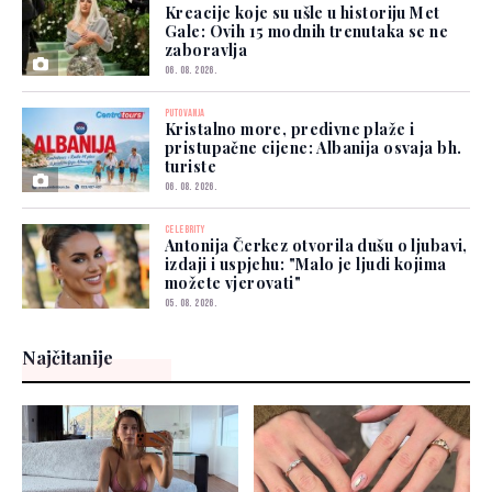
Kreacije koje su ušle u historiju Met
Gale: Ovih 15 modnih trenutaka se ne
zaboravlja
06. 08. 2026.
PUTOVANJA
Kristalno more, predivne plaže i
pristupačne cijene: Albanija osvaja bh.
turiste
06. 08. 2026.
CELEBRITY
Antonija Čerkez otvorila dušu o ljubavi,
izdaji i uspjehu: "Malo je ljudi kojima
možete vjerovati"
05. 08. 2026.
Najčitanije