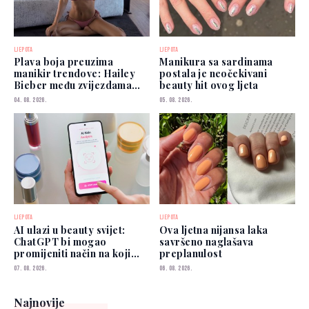
LJEPOTA
LJEPOTA
Plava boja preuzima
Manikura sa sardinama
manikir trendove: Hailey
postala je neočekivani
Bieber među zvijezdama
beauty hit ovog ljeta
koje je već nose
04. 08. 2026.
05. 08. 2026.
LJEPOTA
LJEPOTA
AI ulazi u beauty svijet:
Ova ljetna nijansa laka
ChatGPT bi mogao
savršeno naglašava
promijeniti način na koji
preplanulost
biramo šminku
07. 08. 2026.
06. 08. 2026.
Najnovije