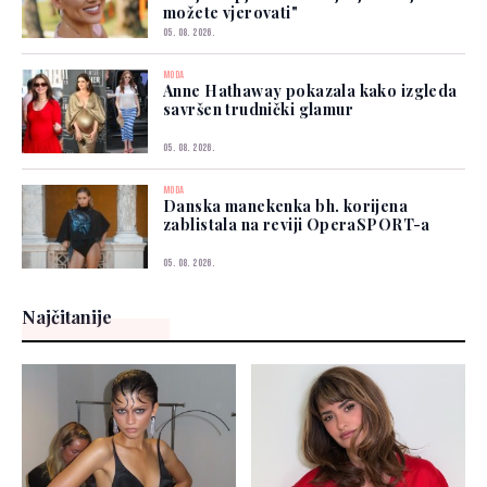
možete vjerovati"
05. 08. 2026.
MODA
Anne Hathaway pokazala kako izgleda
savršen trudnički glamur
05. 08. 2026.
MODA
Danska manekenka bh. korijena
zablistala na reviji OperaSPORT-a
05. 08. 2026.
Najčitanije