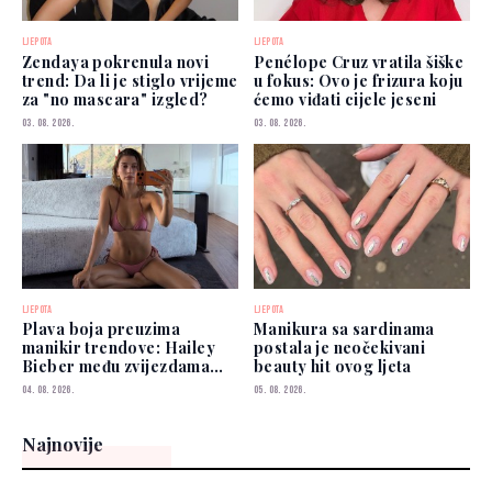
LJEPOTA
LJEPOTA
Zendaya pokrenula novi
Penélope Cruz vratila šiške
trend: Da li je stiglo vrijeme
u fokus: Ovo je frizura koju
za "no mascara" izgled?
ćemo viđati cijele jeseni
03. 08. 2026.
03. 08. 2026.
LJEPOTA
LJEPOTA
Plava boja preuzima
Manikura sa sardinama
manikir trendove: Hailey
postala je neočekivani
Bieber među zvijezdama
beauty hit ovog ljeta
koje je već nose
04. 08. 2026.
05. 08. 2026.
Najnovije