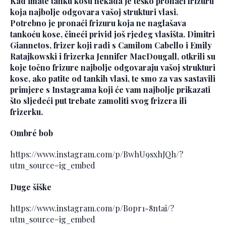
Kad imate tanku kosu nekada je teško pronaći frizuru
koja najbolje odgovara vašoj strukturi vlasi.
Potrebno je pronaći frizuru koja ne naglašava
tankoću kose, čineći privid još rjeđeg vlasišta. Dimitri
Giannetos, frizer koji radi s Camilom Cabello i Emily
Ratajkowski i frizerka Jennifer MacDougall, otkrili su
koje točno frizure najbolje odgovaraju vašoj strukturi
kose, ako patite od tankih vlasi, te smo za vas sastavili
primjere s Instagrama koji će vam najbolje prikazati
što sljedeći put trebate zamoliti svog frizera ili
frizerku.
Ombré bob
https://www.instagram.com/p/BwhU9sxhJQh/?
utm_source=ig_embed
Duge šiške
https://www.instagram.com/p/Bopr1-8ntai/?
utm_source=ig_embed