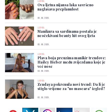
LJEPOTA
Ova ljetna nijansa laka savršeno
naglašava preplanulost
06. 08. 2026.
LJEPOTA
Manikura sa sardinama postala je
neočekivani beauty hit ovog ljeta
05. 08. 2026.
LJEPOTA
Plava boja preuzima manikir trendove:
Hailey Bieber među zvijezdama koje je
već nose
04. 08. 2026.
LJEPOTA
Zendaya pokrenula novi trend: Da li je
stiglo vrijeme za "no mascara" izgled?
03. 08. 2026.