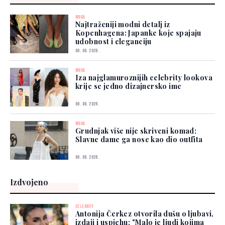
MODA
Najtraženiji modni detalj iz
Kopenhagena: Japanke koje spajaju
udobnost i eleganciju
06. 08. 2026.
MODA
Iza najglamuroznijih celebrity lookova
krije se jedno dizajnersko ime
06. 08. 2026.
MODA
Grudnjak više nije skriveni komad:
Slavne dame ga nose kao dio outfita
06. 08. 2026.
Izdvojeno
CELEBRITY
Antonija Čerkez otvorila dušu o ljubavi,
izdaji i uspjehu: "Malo je ljudi kojima