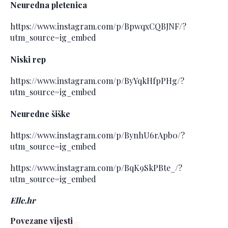
Neuredna pletenica
https://www.instagram.com/p/BpwqxCQBJNF/?
utm_source=ig_embed
Niski rep
https://www.instagram.com/p/ByYqkHfpPHg/?
utm_source=ig_embed
Neuredne šiške
https://www.instagram.com/p/BynhU6rApb0/?
utm_source=ig_embed
https://www.instagram.com/p/BqK9SkPBte_/?
utm_source=ig_embed
Elle.hr
Povezane vijesti