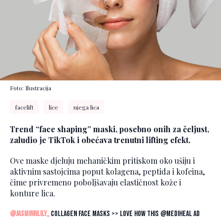
Foto: Ilustracija
facelift
lice
njega lica
Trend “face shaping” maski, posebno onih za čeljust,
zaludio je TikTok i obećava trenutni lifting efekt.
Ove maske djeluju mehaničkim pritiskom oko ušiju i
aktivnim sastojcima poput kolagena, peptida i kofeina,
čime privremeno poboljšavaju elastičnost kože i
konture lica.
@jasminnlily_
Collagen face masks >> love how this @MEDIHEAL ad