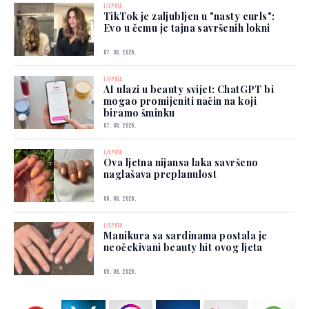
LJEPOTA
TikTok je zaljubljen u "nasty curls":
Evo u čemu je tajna savršenih lokni
07. 08. 2026.
LJEPOTA
AI ulazi u beauty svijet: ChatGPT bi
mogao promijeniti način na koji
biramo šminku
07. 08. 2026.
LJEPOTA
Ova ljetna nijansa laka savršeno
naglašava preplanulost
06. 08. 2026.
LJEPOTA
Manikura sa sardinama postala je
neočekivani beauty hit ovog ljeta
05. 08. 2026.