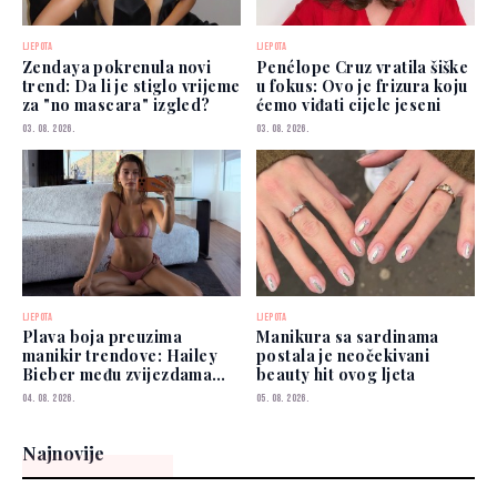
LJEPOTA
LJEPOTA
Zendaya pokrenula novi
Penélope Cruz vratila šiške
trend: Da li je stiglo vrijeme
u fokus: Ovo je frizura koju
za "no mascara" izgled?
ćemo viđati cijele jeseni
03. 08. 2026.
03. 08. 2026.
LJEPOTA
LJEPOTA
Plava boja preuzima
Manikura sa sardinama
manikir trendove: Hailey
postala je neočekivani
Bieber među zvijezdama
beauty hit ovog ljeta
koje je već nose
04. 08. 2026.
05. 08. 2026.
Najnovije