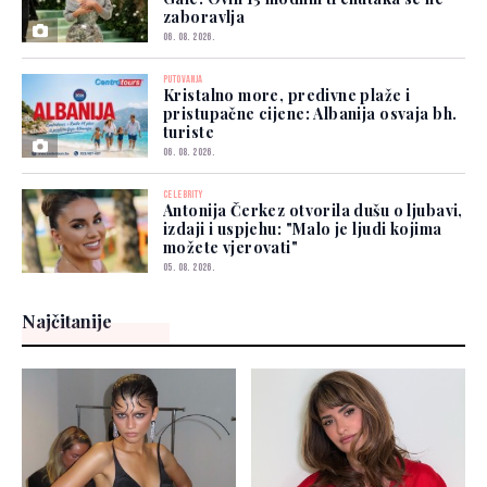
zaboravlja
06. 08. 2026.
PUTOVANJA
Kristalno more, predivne plaže i
pristupačne cijene: Albanija osvaja bh.
turiste
06. 08. 2026.
CELEBRITY
Antonija Čerkez otvorila dušu o ljubavi,
izdaji i uspjehu: "Malo je ljudi kojima
možete vjerovati"
05. 08. 2026.
Najčitanije