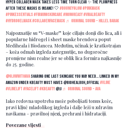
Hyper collagen mask takes less time turn clear ✨ the plumpness
after these masks is insane! 🤍
#bouncyglow
#pinkmask
#pinkessentials
#firmingskincare
#nongreasy
#viralbeauty
#hydrogelmask
#collagenfacemask
♬ original sound - Hillel Barak
Najpoznatije su “V-maske” koje ciljaju donji dio lica, ali i
popularne hidrogel i sheet maske brendova poput
Mediheala i Biodancea. Međutim, učinak je kratkotrajan
– koža odmah izgleda zategnutije, no dugoročne
promjene nisu realne jer se oblik lica formira najkasnije
do 25. godine.
@glowwithava
sharing one last skincare you may need… linked in my
amazon under kbeauty must haves @biohealboh_official
#vline
#vlinelift
#facelift
#kbeauty
@JJ
♬ original sound - AVA
Iako redovna upotreba može poboljšati tonus kože,
pravi ključ mladolikog izgleda i dalje leži u zdravim
navikama – pravilnoj njezi, prehrani i hidrataciji.
Povezane vijesti