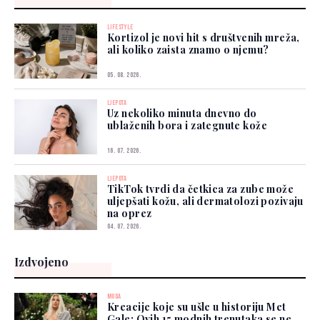
LIFESTYLE
Kortizol je novi hit s društvenih mreža,
ali koliko zaista znamo o njemu?
05. 08. 2026.
LJEPOTA
Uz nekoliko minuta dnevno do
ublaženih bora i zategnute kože
16. 07. 2026.
LJEPOTA
TikTok tvrdi da četkica za zube može
uljepšati kožu, ali dermatolozi pozivaju
na oprez
04. 07. 2026.
Izdvojeno
MODA
Kreacije koje su ušle u historiju Met
Gale: Ovih 15 modnih trenutaka se ne