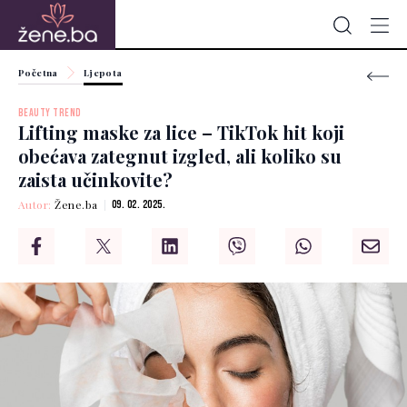
Početna
Ljepota
BEAUTY TREND
Lifting maske za lice – TikTok hit koji
obećava zategnut izgled, ali koliko su
zaista učinkovite?
Autor:
Žene.ba
09. 02. 2025.