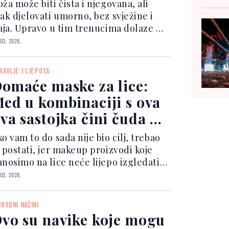
ža može biti čista i njegovana, ali
pak djelovati umorno, bez svježine i
jaja. Upravo u tim trenucima dolaze do
ražaja sheet maske – mali ritual koji
 03. 2026.
ravi veliku razliku. One nisu zamjena
a svakodnevnu njegu, već dodatni
RAVLJE I LJEPOTA
rak koji...
omaće maske za lice:
ed u kombinaciji s ova
va sastojka čini čuda za
ožu
o vam to do sada nije bio cilj, trebao
i postati, jer makeup proizvodi koje
anosimo na lice neće lijepo izgledati
 koži ako nije zdrava i njegovana.
 03. 2026.
ako bismo to postigli, potrebno je
dovno i pravilno čistiti i hidratizovati
IRODNI NAČINI
žu....
vo su navike koje mogu