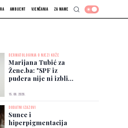
fra
Ambijent
Vjenčanja
Za mame
DERMATOLOGINJA O NJEZI KOŽE
Marijana Tubić za
Žene.ba: "SPF iz
pudera nije ni izbliza
dovoljna zaštita ljeti"
15. 06. 2026.
DODATNI IZAZOVI
Sunce i
hiperpigmentacija