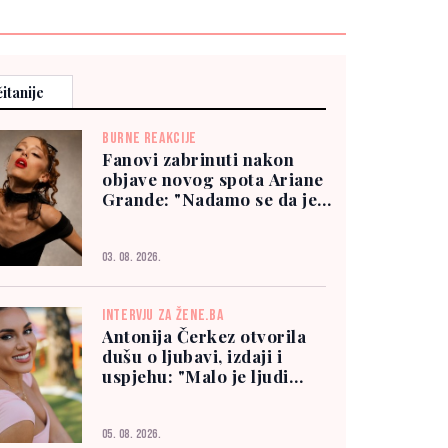
itanije
BURNE REAKCIJE
Fanovi zabrinuti nakon
objave novog spota Ariane
Grande: "Nadamo se da je
dobro"
03. 08. 2026.
INTERVJU ZA ŽENE.BA
Antonija Čerkez otvorila
dušu o ljubavi, izdaji i
uspjehu: "Malo je ljudi
kojima možete vjerovati"
05. 08. 2026.