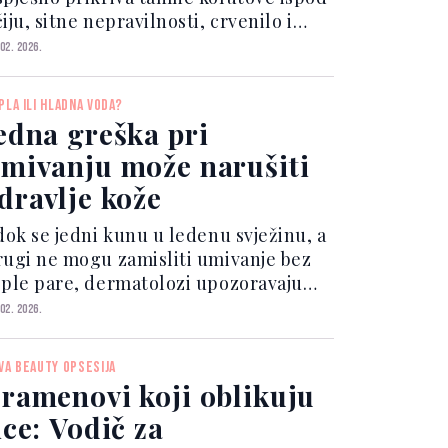
iju, sitne nepravilnosti, crvenilo i
ragove umora. Uz pravilnu primjenu,
 02. 2026.
en može izgledati ujednačeno i
rirodno – bez teškog sloja make-upa.
PLA ILI HLADNA VODA?
ije nego što...
edna greška pri
mivanju može narušiti
dravlje kože
 dok se jedni kunu u ledenu svježinu, a
rugi ne mogu zamisliti umivanje bez
ople pare, dermatolozi upozoravaju
a ekstremi često čine više štete nego
 02. 2026.
risti. Koža lica je osjetljiva i reagira
a vanjske podražaje brže nego ostatak
VA BEAUTY OPSESIJA
je...
ramenovi koji oblikuju
ice: Vodič za