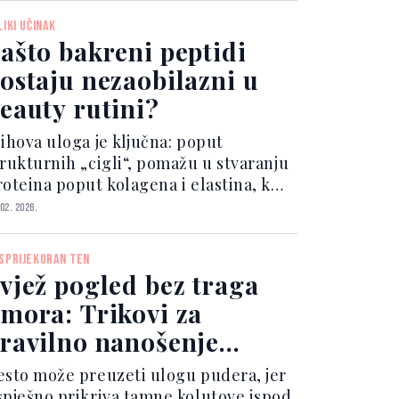
bjave često izazovu najviše pozitivnih
LIKI UČINAK
eakcija među njenim pra...
ašto bakreni peptidi
ostaju nezaobilazni u
eauty rutini?
jihova uloga je ključna: poput
trukturnih „cigli“, pomažu u stvaranju
roteina poput kolagena i elastina, koji
u presudni za očuvanje teksture,
 02. 2026.
ustoće i elastičnosti kože. Među
ilijardama postojećih peptida,
SPRIJEKORAN TEN
akreni peptid GHK-Cu izaz...
vjež pogled bez traga
mora: Trikovi za
ravilno nanošenje
orektora
esto može preuzeti ulogu pudera, jer
spješno prikriva tamne kolutove ispod