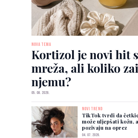
NOVA TEMA
Kortizol je novi hit
mreža, ali koliko za
njemu?
05. 08. 2026.
NOVI TREND
TikTok tvrdi da četki
može uljepšati kožu, 
pozivaju na oprez
04. 07. 2026.