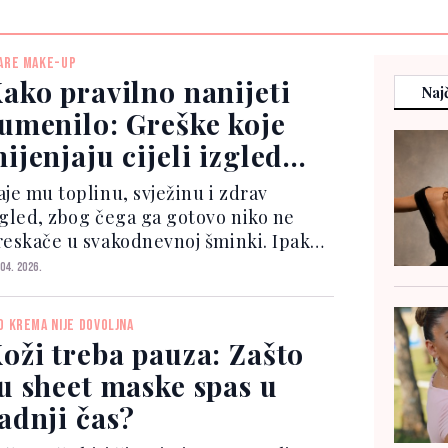
ARE MAKE-UP
ako pravilno nanijeti
Najč
umenilo: Greške koje
ijenjaju cijeli izgled
ica
aje mu toplinu, svježinu i zdrav
zgled, zbog čega ga gotovo niko ne
reskače u svakodnevnoj šminki. Ipak,
ako djeluje jednostavno, upravo kod
 04. 2026.
umenila se najčešće prave greške koje
gu pokvariti cijeli dojam. Ključ je u
D KREMA NIJE DOVOLJNA
me da se pro...
oži treba pauza: Zašto
u sheet maske spas u
adnji čas?