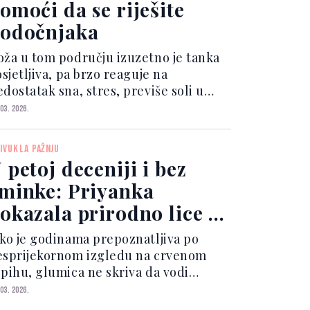
omoći da se riješite
odočnjaka
oža u tom području izuzetno je tanka
osjetljiva, pa brzo reaguje na
dostatak sna, stres, previše soli u
hrani ili zadržavanje tečnosti u
 03. 2026.
ganizmu. Dobra vijest je da se svježiji
zgled može postići jednostavnim,
IVUKLA PAŽNJU
ućnim metodama koj...
 petoj deceniji i bez
minke: Priyanka
okazala prirodno lice i
duševila fanove
ako je godinama prepoznatljiva po
esprijekornom izgledu na crvenom
epihu, glumica ne skriva da vodi
ačuna o njezi kože i da rado pokazuje
 03. 2026.
voje prirodno lice. Upravo takve