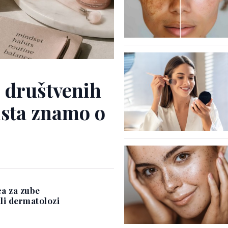
 s društvenih
ista znamo o
ca za zube
ali dermatolozi