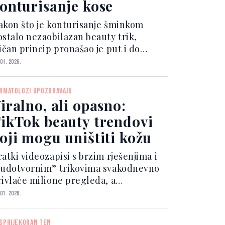
onturisanje kose
akon što je konturisanje šminkom
ostalo nezaobilazan beauty trik,
ičan princip pronašao je put i do
rizerskih salona. Konturisanje kose sve
 01. 2026.
e popularnija tehnika kojom se
omoću boje i pramenova vizualno
RMATOLOZI UPOZORAVAJU
glašavaju ili ublažavaju od...
iralno, ali opasno:
ikTok beauty trendovi
oji mogu uništiti kožu
atki videozapisi s brzim rješenjima i
čudotvornim” trikovima svakodnevno
rivlače milione pregleda, a
ashtagovi vezani za skincare broje
 01. 2026.
esetine milijardi pregleda širom
ijeta. Ipak, iako mnogi ovi sadržaji
SPRIJEKORAN TEN