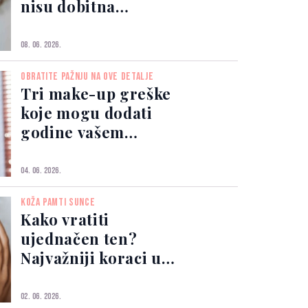
nisu dobitna
kombinacija: Kako
zaštititi kožu od
08. 06. 2026.
tamnih mrlja?
OBRATITE PAŽNJU NA OVE DETALJE
Tri make-up greške
koje mogu dodati
godine vašem
izgledu
04. 06. 2026.
KOŽA PAMTI SUNCE
Kako vratiti
ujednačen ten?
Najvažniji koraci u
borbi protiv tamnih
mrlja
02. 06. 2026.