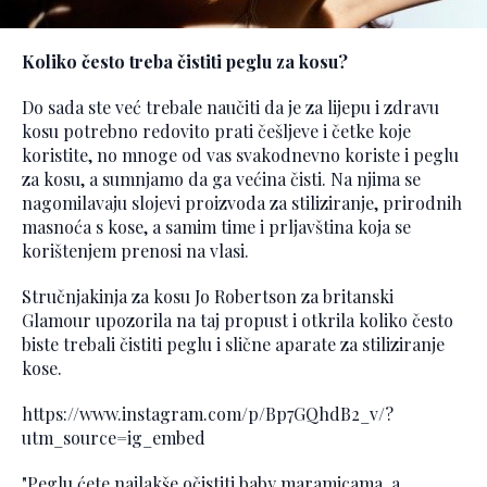
Koliko često treba čistiti peglu za kosu?
Do sada ste već trebale naučiti da je za lijepu i zdravu
kosu potrebno redovito prati češljeve i četke koje
koristite, no mnoge od vas svakodnevno koriste i peglu
za kosu, a sumnjamo da ga većina čisti. Na njima se
nagomilavaju slojevi proizvoda za stiliziranje, prirodnih
masnoća s kose, a samim time i prljavština koja se
korištenjem prenosi na vlasi.
Stručnjakinja za kosu Jo Robertson za britanski
Glamour upozorila na taj propust i otkrila koliko često
biste trebali čistiti peglu i slične aparate za stiliziranje
kose.
https://www.instagram.com/p/Bp7GQhdB2_v/?
utm_source=ig_embed
"Peglu ćete najlakše očistiti baby maramicama, a