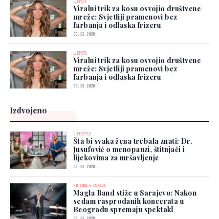
LJEPOTA
Viralni trik za kosu osvojio društvene
mreže: Svjetliji pramenovi bez
farbanja i odlaska frizeru
09. 08. 2026.
LJEPOTA
Viralni trik za kosu osvojio društvene
mreže: Svjetliji pramenovi bez
farbanja i odlaska frizeru
09. 08. 2026.
Izdvojeno
LIFESTYLE
Šta bi svaka žena trebala znati: Dr.
Jusufović o menopauzi, štitnjači i
lijekovima za mršavljenje
09. 08. 2026.
KULTURA & ZABAVA
Magla Band stiže u Sarajevo: Nakon
sedam rasprodanih koncerata u
Beogradu spremaju spektakl
09. 08. 2026.