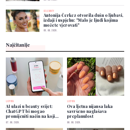
CELEBRITY
Antonija Čerkez otvorila dušu o ljubavi,
izdaji i uspjehu: "Malo je ljudi kojima
možete vjerovati"
05. 08. 2026.
Najčitanije
LJEPOTA
LJEPOTA
AI ulazi u beauty svijet:
Ova ljetna nijansa laka
ChatGPT bi mogao
savršeno naglašava
promijeniti način na koji
preplanulost
biramo šminku
07. 08. 2026.
06. 08. 2026.