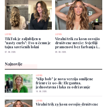
LJEPOTA
LJEPOTA
TikTok je zaljubljen u
Viralni trik za kosu osvojio
"nasty curls": Evo u čemu je
društvene mreže: Svjetliji
tajna savršenih lokni
pramenovi bez farbanja i
odlaska frizeru
07. 08. 2026.
09. 08. 2026.
Najnovije
LJEPOTA
"Slip bob" je nova verzija omiljene
frizure iz 90-ih: Elegantna,
jednostavna i laka za održavanje
10. 08. 2026.
LJEPOTA
Viralni trik za kosu osvojio društvene