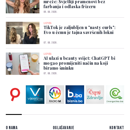
mreže: Svjetliji pramenovi bez
farbanja i odlaska frizeru
09. 08. 2026.
LJEPOTA
TikTok je zaljubljen u "nasty curls":
Evo u čemu je tajna savršenih lokni
07. 08. 2026.
LJEPOTA
AI ulazi u beauty svijet: ChatGPT bi
mogao promijeniti način na koji
biramo šminku
07. 08. 2026.
O nama
Oglašavanje
Kontakt