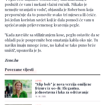
poslužit će vam i mekani vlažni ručnik. Nikako je
nemojte uranjati u vodu", objasnila je Robertson koja
preporučuje da to ponovite svako tri mjeseca ili češće.
Još jedan koristan savjet koji je dala pomoći će vam u
sprječavanju prijevremenog kvarenja pegle.
"Kada završite sa stiliziranjem kose, peglu ostavite da se
ohladi pa je pospremite bez omatanja kabla oko nje. Tu
naviku imaju mnoge žene, no kabal se tako puno brže
uništi", upozorila je Jo.
Zene.ba
Povezane vijesti
LJEPOTA
"Slip bob" je nova verzija omiljene
frizure iz 90-ih: Elegantna,
jednostavna i laka za održavanje
10. 08. 2026.