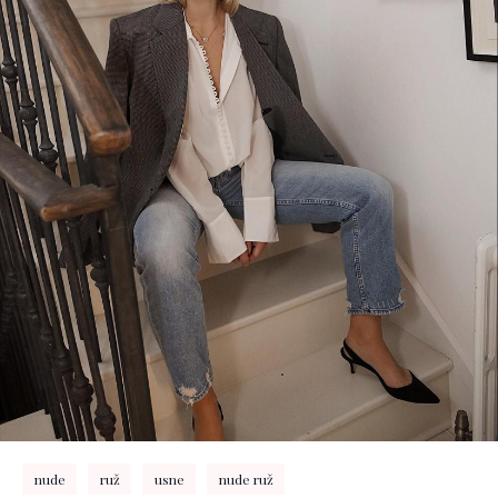
nude
ruž
usne
nude ruž