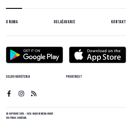
O nama
Oglašavanje
Kontakt
Uslovi korištenja
Privatnost
© Copyright 2005. - 2026. Radio M Media Group.
Sva prava zadržana.
Dizajn i programiranje:
Lampa.ba