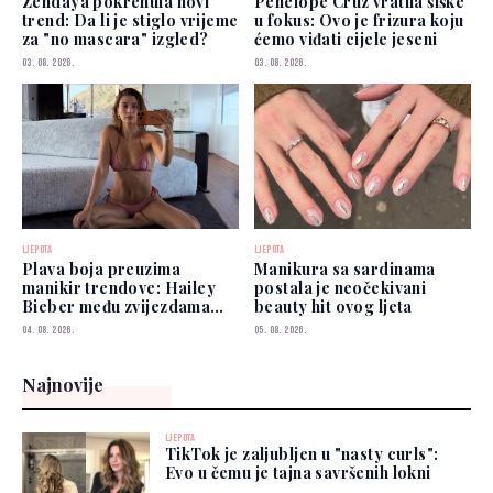
Zendaya pokrenula novi
Penélope Cruz vratila šiške
trend: Da li je stiglo vrijeme
u fokus: Ovo je frizura koju
za "no mascara" izgled?
ćemo viđati cijele jeseni
03. 08. 2026.
03. 08. 2026.
LJEPOTA
LJEPOTA
Plava boja preuzima
Manikura sa sardinama
manikir trendove: Hailey
postala je neočekivani
Bieber među zvijezdama
beauty hit ovog ljeta
koje je već nose
04. 08. 2026.
05. 08. 2026.
Najnovije
LJEPOTA
TikTok je zaljubljen u "nasty curls":
Evo u čemu je tajna savršenih lokni