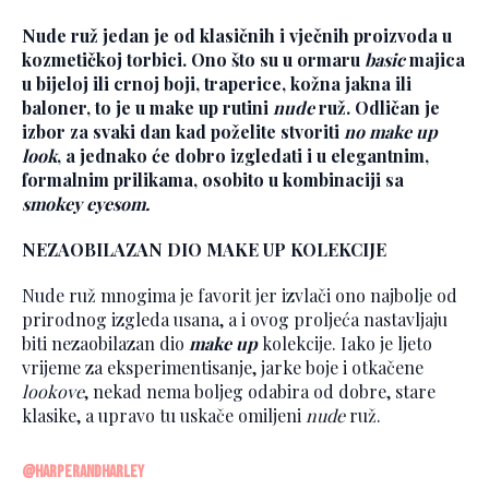
Nude ruž jedan je od klasičnih i vječnih proizvoda u
kozmetičkoj torbici. Ono što su u ormaru
basic
majica
u bijeloj ili crnoj boji, traperice, kožna jakna ili
baloner, to je u make up rutini
nude
ruž. Odličan je
izbor za svaki dan kad poželite stvoriti
no make up
look
, a jednako će dobro izgledati i u elegantnim,
formalnim prilikama, osobito u kombinaciji sa
smokey eyesom.
NEZAOBILAZAN DIO MAKE UP KOLEKCIJE
Nude ruž mnogima je favorit jer izvlači ono najbolje od
prirodnog izgleda usana, a i ovog proljeća nastavljaju
biti nezaobilazan dio
make up
kolekcije. Iako je ljeto
vrijeme za eksperimentisanje, jarke boje i otkačene
lookove
, nekad nema boljeg odabira od dobre, stare
klasike, a upravo tu uskače omiljeni
nude
ruž.
@harperandharley