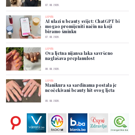
07. 08. 2026.
LJEPOTA
AI ulazi u beauty svijet: ChatGPT bi
mogao promijeniti način na koji
biramo šminku
07. 08. 2026.
LJEPOTA
Ova ljetna nijansa laka savršeno
naglašava preplanulost
06. 08. 2026.
LJEPOTA
Manikura sa sardinama postala je
neočekivani beauty hit ovog ljeta
05. 08. 2026.