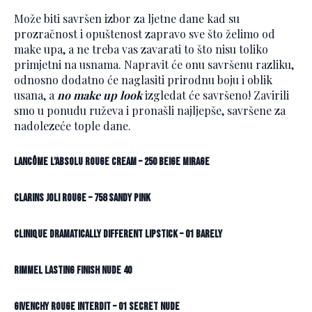
Može biti savršen izbor za ljetne dane kad su
prozračnost i opuštenost zapravo sve što želimo od
make upa, a ne treba vas zavarati to što nisu toliko
primjetni na usnama. Napravit će onu savršenu razliku,
odnosno dodatno će naglasiti prirodnu boju i oblik
usana, a
no make up look
izgledat će savršeno! Zavirili
smo u ponudu ruževa i pronašli najljepše, savršene za
nadolezeće tople dane.
Lancôme L’Absolu Rouge Cream – 250 Beige Mirage
Clarins Joli Rouge – 758 Sandy Pink
Clinique Dramatically Different Lipstick – 01 Barely
Rimmel Lasting Finish Nude 40
Givenchy Rouge Interdit – 01 Secret Nude