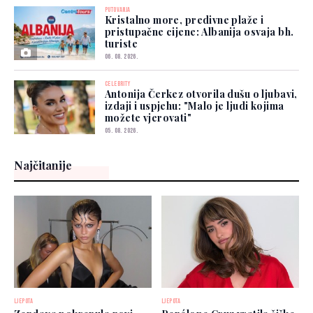
PUTOVANJA
Kristalno more, predivne plaže i
pristupačne cijene: Albanija osvaja bh.
turiste
06. 08. 2026.
CELEBRITY
Antonija Čerkez otvorila dušu o ljubavi,
izdaji i uspjehu: "Malo je ljudi kojima
možete vjerovati"
05. 08. 2026.
Najčitanije
LJEPOTA
LJEPOTA