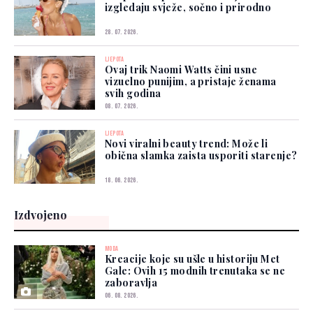
izgledaju svježe, sočno i prirodno
28. 07. 2026.
LJEPOTA
Ovaj trik Naomi Watts čini usne
vizuelno punijim, a pristaje ženama
svih godina
08. 07. 2026.
LJEPOTA
Novi viralni beauty trend: Može li
obična slamka zaista usporiti starenje?
18. 06. 2026.
Izdvojeno
MODA
Kreacije koje su ušle u historiju Met
Gale: Ovih 15 modnih trenutaka se ne
zaboravlja
06. 08. 2026.