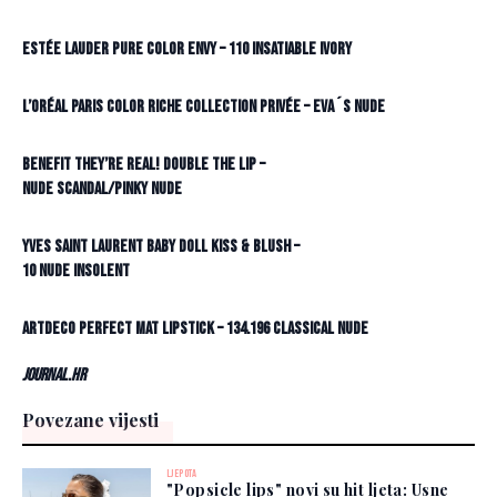
Estée Lauder Pure Color Envy – 110 Insatiable Ivory
L’Oréal Paris Color Riche Collection Privée – Eva´s Nude
Benefit They’re Real! Double The Lip –
Nude Scandal/Pinky Nude
Yves Saint Laurent Baby Doll Kiss & Blush –
10 Nude Insolent
Artdeco Perfect Mat Lipstick – 134.196 Classical Nude
Journal.hr
Povezane vijesti
LJEPOTA
"Popsicle lips" novi su hit ljeta: Usne