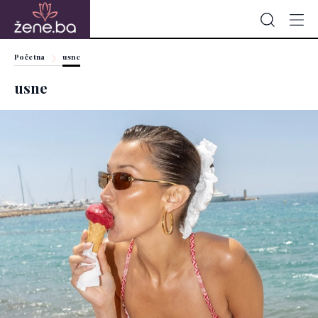
Početna
usne
usne