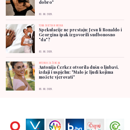
dobro"
03. 08. 2026.
TEMA SVJETSKIH MEDIJA
Spekulacije ne prestaju: Jesu li Ronaldo i
Georgina ipak izgovorili sudbonosno
"da"?
03. 08. 2026.
INTERVJU ZA ŽENE.BA
Antonija Čerkez otvorila dušu o ljubavi,
izdaji i uspjehu: "Malo je ljudi kojima
možete vjerovati"
05. 08. 2026.