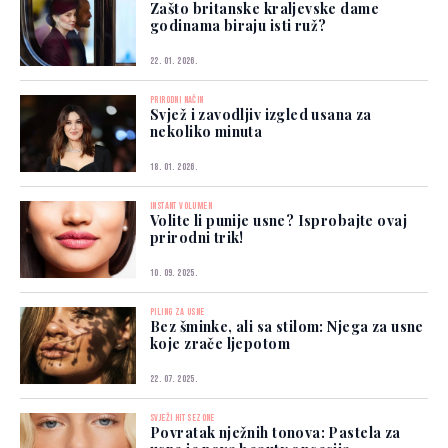
Zašto britanske kraljevske dame
godinama biraju isti ruž?
22. 01. 2026.
PRIRODNI NAČIN
Svjež i zavodljiv izgled usana za
nekoliko minuta
18. 01. 2026.
INSTANT VOLUMEN
Volite li punije usne? Isprobajte ovaj
prirodni trik!
10. 09. 2025.
PILING ZA USNE
Bez šminke, ali sa stilom: Njega za usne
koje zrače ljepotom
22. 07. 2025.
SVJEŽI HIT SEZONE
Povratak nježnih tonova: Pastela za