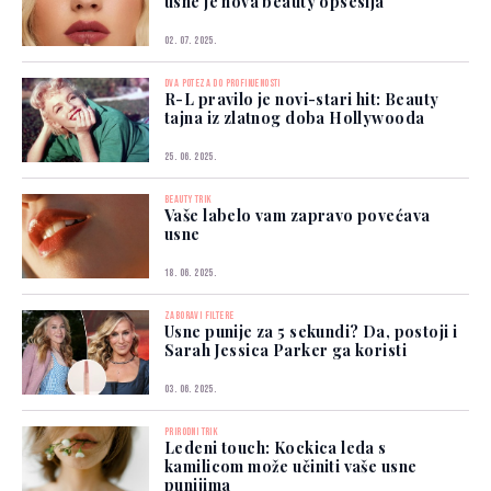
usne je nova beauty opsesija
02. 07. 2025.
DVA POTEZA DO PROFINJENOSTI
R-L pravilo je novi-stari hit: Beauty
tajna iz zlatnog doba Hollywooda
25. 06. 2025.
BEAUTY TRIK
Vaše labelo vam zapravo povećava
usne
18. 06. 2025.
ZABORAVI FILTERE
Usne punije za 5 sekundi? Da, postoji i
Sarah Jessica Parker ga koristi
03. 06. 2025.
PRIRODNI TRIK
Ledeni touch: Kockica leda s
kamilicom može učiniti vaše usne
punijima