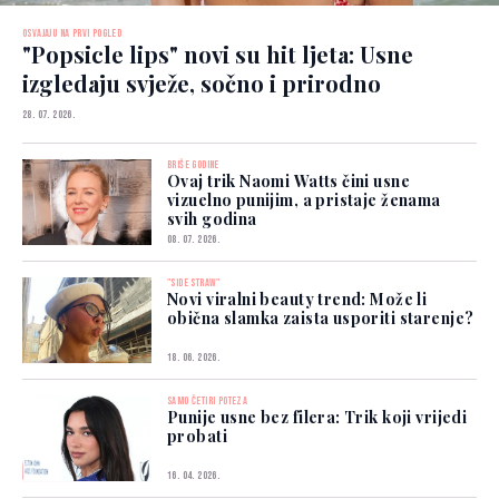
OSVAJAJU NA PRVI POGLED
"Popsicle lips" novi su hit ljeta: Usne
izgledaju svježe, sočno i prirodno
28. 07. 2026.
BRIŠE GODINE
Ovaj trik Naomi Watts čini usne
vizuelno punijim, a pristaje ženama
svih godina
08. 07. 2026.
"SIDE STRAW"
Novi viralni beauty trend: Može li
obična slamka zaista usporiti starenje?
18. 06. 2026.
SAMO ČETIRI POTEZA
Punije usne bez filera: Trik koji vrijedi
probati
16. 04. 2026.