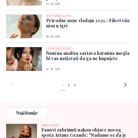
22. 04. 2025.
NOVI STANDARD LJEPOTE
Prirodne usne vladaju 2025.: Fileri više
nisu u igri
06. 04. 2025.
ZASTRAŠUJUĆE OTKRIĆE
Naučna analiza sastava karmina mogla
bi vas natjerati da ga ne kupujete
31. 03. 2025.
1
2
3
Najčitanije
BURNE REAKCIJE
Fanovi zabrinuti nakon objave novog
spota Ariane Grande: "Nadamo se da je