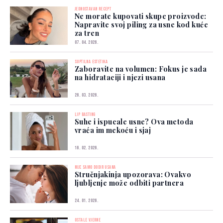
JEDNOSTAVAN RECEPT
Ne morate kupovati skupe proizvode:
Napravite svoj piling za usne kod kuće
za tren
07. 04. 2026.
SUPTILNA ESTETIKA
Zaboravite na volumen: Fokus je sada
na hidrataciji i njezi usana
26. 03. 2026.
LIP BASTING
Suhe i ispucale usne? Ova metoda
vraća im mekoću i sjaj
16. 02. 2026.
NIJE SAMO DODIR USANA
Stručnjakinja upozorava: Ovakvo
ljubljenje može odbiti partnera
24. 01. 2026.
OSTALE VJERNE