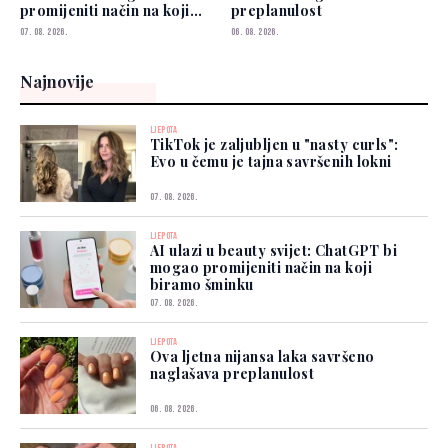
promijeniti način na koji
preplanulost
biramo šminku
07. 08. 2026.
06. 08. 2026.
Najnovije
LJEPOTA
TikTok je zaljubljen u "nasty curls":
Evo u čemu je tajna savršenih lokni
07. 08. 2026.
LJEPOTA
AI ulazi u beauty svijet: ChatGPT bi
mogao promijeniti način na koji
biramo šminku
07. 08. 2026.
LJEPOTA
Ova ljetna nijansa laka savršeno
naglašava preplanulost
06. 08. 2026.
LJEPOTA