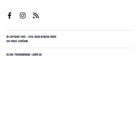
© Copyright 2005. - 2026. Radio M Media Group.
Sva prava zadržana.
Dizajn i programiranje:
Lampa.ba