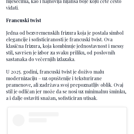
mjesecima, kao i najnovija nijansa boje koju ćete često
viđati.
Francuski twist
Jedna od bezvremenskih frizura koja je postala simbol
elegancije i sofisticiranosti je francuski twist. Ova
klasična frizura, koja kombinuje jednostavnost i messy
stil, savršen je izbor za svaku priliku, od poslovnih
sastanaka do večernjih izlazaka.
U 2025. godini, francuski twist je doživo malu
modernizaciju – uz opuštenije i teksturirane
pramenove, ali zadržava svoj prepoznatljiv oblik. Ovaj
stil je odličan jer može da se nosi uz minimalnu šminku,
a i dalje ostaviti snažan, sofisticiran utisak.