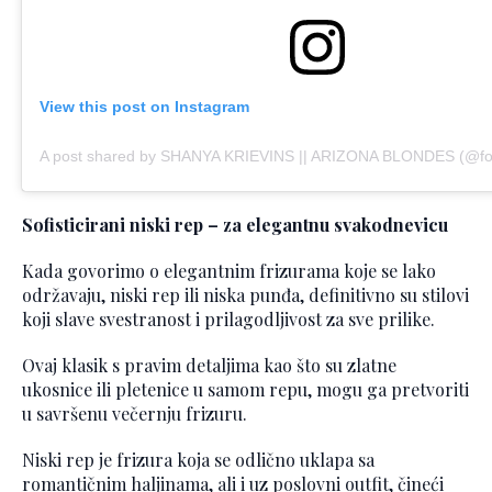
View this post on Instagram
A post shared by SHANYA KRIEVINS || ARIZONA BLONDES (@foil
Sofisticirani niski rep – za elegantnu svakodnevicu
Kada govorimo o elegantnim frizurama koje se lako
održavaju, niski rep ili niska punđa, definitivno su stilovi
koji slave svestranost i prilagodljivost za sve prilike.
Ovaj klasik s pravim detaljima kao što su zlatne
ukosnice ili pletenice u samom repu, mogu ga pretvoriti
u savršenu večernju frizuru.
Niski rep je frizura koja se odlično uklapa sa
romantičnim haljinama, ali i uz poslovni outfit, čineći