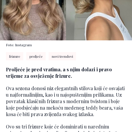
Foto: Instagram
frizure
proljeće
novi trendovi
Proljeće je pred vratima, a s njim dolazi i pravo
vrijeme za osvježenje frizure.
Ova sezona donosi niz elegantnih stilova koji će osvajati
u najformalinijim, kao i u najopuštenijim prilikama. Uz
povratak klasičnih frizura s modernim twistom i boje
koje podsjećaju na mekoću medenog teddy beara, vaša
kosa će biti prava zvijezda svakog izlaska.
Ovo su tri frizure koje će dominirati u narednim