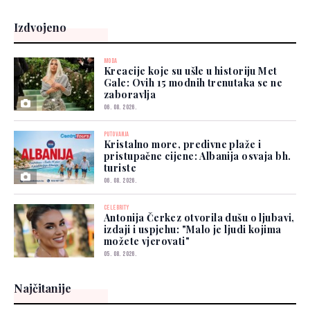
Izdvojeno
MODA
Kreacije koje su ušle u historiju Met
Gale: Ovih 15 modnih trenutaka se ne
zaboravlja
06. 08. 2026.
PUTOVANJA
Kristalno more, predivne plaže i
pristupačne cijene: Albanija osvaja bh.
turiste
06. 08. 2026.
CELEBRITY
Antonija Čerkez otvorila dušu o ljubavi,
izdaji i uspjehu: "Malo je ljudi kojima
možete vjerovati"
05. 08. 2026.
Najčitanije