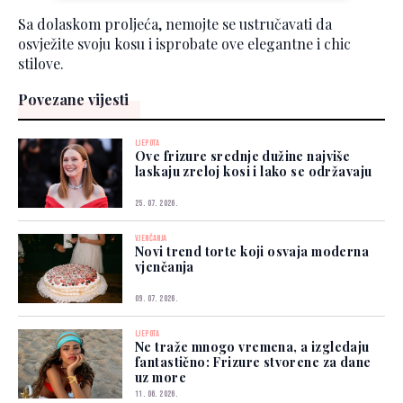
Sa dolaskom proljeća, nemojte se ustručavati da
osvježite svoju kosu i isprobate ove elegantne i chic
stilove.
Povezane vijesti
LJEPOTA
Ove frizure srednje dužine najviše
laskaju zreloj kosi i lako se održavaju
25. 07. 2026.
VJENČANJA
Novi trend torte koji osvaja moderna
vjenčanja
09. 07. 2026.
LJEPOTA
Ne traže mnogo vremena, a izgledaju
fantastično: Frizure stvorene za dane
uz more
11. 06. 2026.