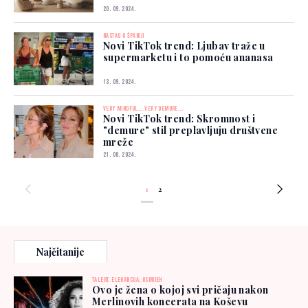
20. 09. 2024.
NASTAO U ŠPANIJI
Novi TikTok trend: Ljubav traže u
supermarketu i to pomoću ananasa
13. 09. 2024.
VERY MINDFUL... VERY DEMURE...
Novi TikTok trend: Skromnost i
"demure" stil preplavljuju društvene
mreže
21. 08. 2024.
1
2
Najčitanije
TALENT, ELEGANCIJA, OSMIJEH
Ovo je žena o kojoj svi pričaju nakon
Merlinovih koncerata na Koševu