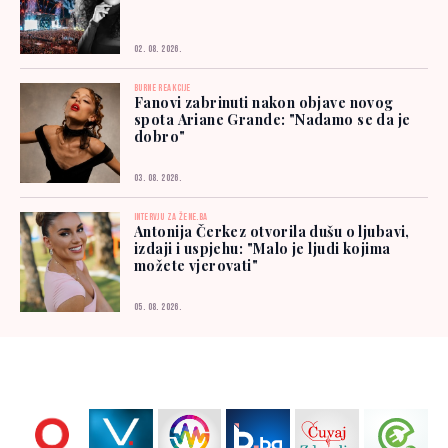
02. 08. 2026.
BURNE REAKCIJE
Fanovi zabrinuti nakon objave novog
spota Ariane Grande: "Nadamo se da je
dobro"
03. 08. 2026.
INTERVJU ZA ŽENE.BA
Antonija Čerkez otvorila dušu o ljubavi,
izdaji i uspjehu: "Malo je ljudi kojima
možete vjerovati"
05. 08. 2026.