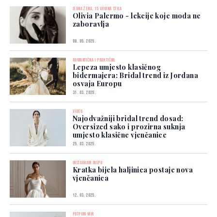
JEDNA ŽENA, 15 GODINA STILA
Olivia Palermo - lekcije koje moda ne
zaboravlja
08. 05. 2025.
ROMANTIČNA I PRAKTIČNA
Lepeza umjesto klasičnog
bidermajera: Bridal trend iz Jordana
osvaja Europu
31. 03. 2025.
VIDEO
Najodvažniji bridal trend dosad:
Oversized sako i prozirna suknja
umjesto klasične vjenčanice
25. 03. 2025.
INSTAGRAM INSPO
Kratka bijela haljinica postaje nova
vjenčanica
12. 03. 2025.
POTPUNI MIR