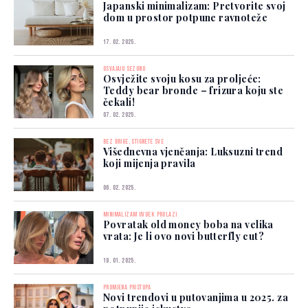
Japanski minimalizam: Pretvorite svoj
dom u prostor potpune ravnoteže
17. 02. 2025.
OSVAJAJU SEZONU
Osvježite svoju kosu za proljeće:
Teddy bear bronde – frizura koju ste
čekali!
07. 02. 2025.
BEZ BRIGE, STIGNETE SVE
Višednevna vjenčanja: Luksuzni trend
koji mijenja pravila
06. 02. 2025.
MINIMALIZAM UVIJEK PROLAZI
Povratak old money boba na velika
vrata: Je li ovo novi butterfly cut?
18. 01. 2025.
PROMJENA PRISTUPA
Novi trendovi u putovanjima u 2025. za