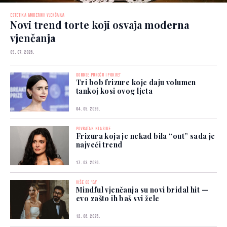
ESTETIKA MODERNIH VJENČANJA
Novi trend torte koji osvaja moderna
vjenčanja
09. 07. 2026.
DONOSE PUNOĆU I POKRET
Tri bob frizure koje daju volumen
tankoj kosi ovog ljeta
04. 05. 2026.
POVRATAK KLASIKE
Frizura koja je nekad bila “out” sada je
najveći trend
17. 03. 2026.
VIŠE OD ‘DA’
Mindful vjenčanja su novi bridal hit —
evo zašto ih baš svi žele
12. 06. 2025.