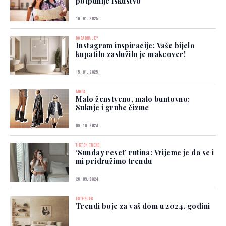
potpunije iskustvo
16. 01. 2025.
DOSADNA JE?
Instagram inspiracije: Vaše bijelo
kupatilo zaslužilo je makeover!
15. 01. 2025.
MODA
Malo ženstveno, malo buntovno:
Suknje i grube čizme
09. 10. 2024.
TIKTOK TREND
‘Sunday reset’ rutina: Vrijeme je da se i
mi pridružimo trendu
28. 09. 2024.
ENTERIJER
Trendi boje za vaš dom u 2024. godini