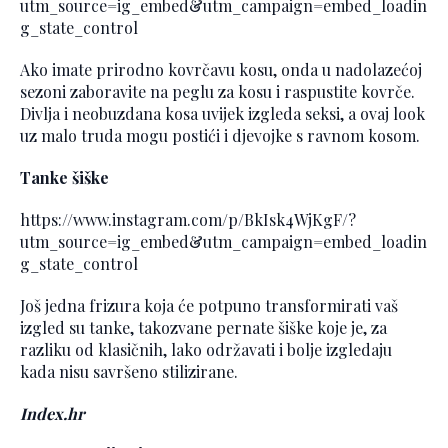
utm_source=ig_embed&utm_campaign=embed_loadin
g_state_control
Ako imate prirodno kovrčavu kosu, onda u nadolazećoj
sezoni zaboravite na peglu za kosu i raspustite kovrče.
Divlja i neobuzdana kosa uvijek izgleda seksi, a ovaj look
uz malo truda mogu postići i djevojke s ravnom kosom.
Tanke šiške
https://www.instagram.com/p/BkIsk4WjKgF/?
utm_source=ig_embed&utm_campaign=embed_loadin
g_state_control
Još jedna frizura koja će potpuno transformirati vaš
izgled su tanke, takozvane pernate šiške koje je, za
razliku od klasičnih, lako održavati i bolje izgledaju
kada nisu savršeno stilizirane.
Index.hr