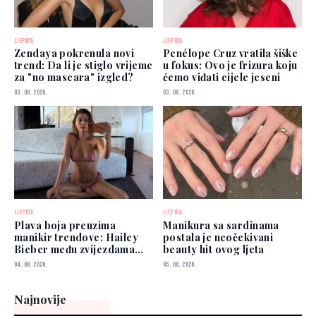
LJEPOTA
LJEPOTA
Zendaya pokrenula novi
Penélope Cruz vratila šiške
trend: Da li je stiglo vrijeme
u fokus: Ovo je frizura koju
za "no mascara" izgled?
ćemo viđati cijele jeseni
03. 08. 2026.
03. 08. 2026.
LJEPOTA
LJEPOTA
Plava boja preuzima
Manikura sa sardinama
manikir trendove: Hailey
postala je neočekivani
Bieber među zvijezdama
beauty hit ovog ljeta
koje je već nose
04. 08. 2026.
05. 08. 2026.
Najnovije