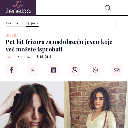
Početna
Ljepota
LJEPOTA
Pet hit frizura za nadolazeću jesen koje
već možete isprobati
Autor:
Žene.ba
16. 08. 2018.