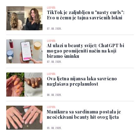
LJEPOTA
TikTok je zaljubljen u "nasty curls":
Evo u čemu je tajna savršenih lokni
07. 08. 2026.
LJEPOTA
AI ulazi u beauty svijet: ChatGPT bi
mogao promijeniti način na koji
biramo šminku
07. 08. 2026.
LJEPOTA
Ova ljetna nijansa laka savršeno
naglašava preplanulost
06. 08. 2026.
LJEPOTA
Manikura sa sardinama postala je
neočekivani beauty hit ovog ljeta
05. 08. 2026.