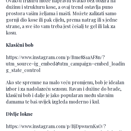
Ovakvu frizuru može napraviti svatko bez obzira na
dužinu i strukturu kose, a ovaj trend ostavlja puno
prostora vašim željama i mašti. Možete zalizati samo
gornji dio kose ili pak cijelu, prema natrag ili s jedne
strane, a sve što vam treba jest češalj te gel ili lak za
kosu.
Klasični bob
https://www.instagram.com/p/Bme8S1aAF8n/?
utm_source=ig_embed&utm_campaign=embed_loadin
g_state_control
Ako ste spremne na malo veću promjenu, bob je idealan
izbor i za nadolazeću sezonu. Ravan i dužine do brade,
klasični bob i dalje je jako popularan među slavnim
damama te baš uvijek izgleda moderno i kul.
Divlje lokne
https://www.instagram.com/p/BjDpwuenKsO/?