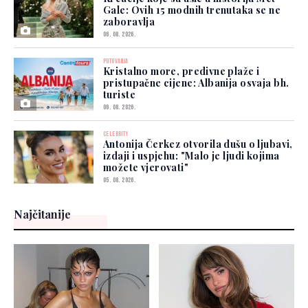
Gale: Ovih 15 modnih trenutaka se ne
zaboravlja
06. 08. 2026.
PUTOVANJA
Kristalno more, predivne plaže i
pristupačne cijene: Albanija osvaja bh.
turiste
06. 08. 2026.
CELEBRITY
Antonija Čerkez otvorila dušu o ljubavi,
izdaji i uspjehu: "Malo je ljudi kojima
možete vjerovati"
05. 08. 2026.
Najčitanije