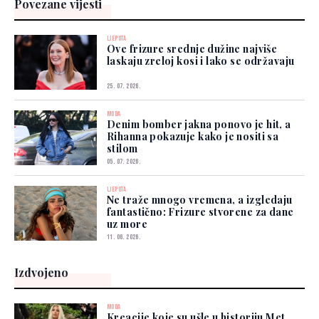
Povezane vijesti
LJEPOTA
Ove frizure srednje dužine najviše
laskaju zreloj kosi i lako se održavaju
25. 07. 2026.
MODA
Denim bomber jakna ponovo je hit, a
Rihanna pokazuje kako je nositi sa
stilom
05. 07. 2026.
LJEPOTA
Ne traže mnogo vremena, a izgledaju
fantastično: Frizure stvorene za dane
uz more
11. 06. 2026.
Izdvojeno
MODA
Kreacije koje su ušle u historiju Met