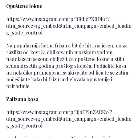
Opuštene lokne
https://www.instagram.com/p/BRdjePXBDl0/?
utm_source=ig_embed&utm_campaign=embed_loadin
g_state_control
Najpopularnija ljetna frizura bit će hit i na jesen, no za
razliku od kovrča oblikovanih morskom vodom,
nadolazeću sezonu obilježit će opuštene lokne u stilu
sedamdesetih godina prošlog stoljeća. Podijelite kosu
na nekoliko pramenova i svaki uvijte od lica te se zatim
počešljajte kako bi frizura djelovala opuštenije i
prirodnije.
Zalizana kosa
https://www.instagram.com/p/BjoHNnZARKv/?
utm_source=ig_embed&utm_campaign=embed_loadin
g_state_control