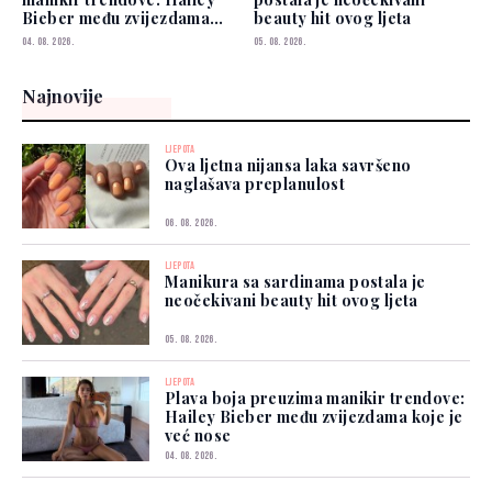
Bieber među zvijezdama
beauty hit ovog ljeta
koje je već nose
04. 08. 2026.
05. 08. 2026.
Najnovije
LJEPOTA
Ova ljetna nijansa laka savršeno
naglašava preplanulost
06. 08. 2026.
LJEPOTA
Manikura sa sardinama postala je
neočekivani beauty hit ovog ljeta
05. 08. 2026.
LJEPOTA
Plava boja preuzima manikir trendove:
Hailey Bieber među zvijezdama koje je
već nose
04. 08. 2026.