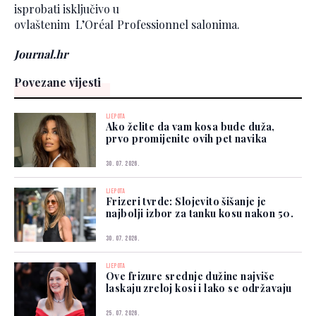
isprobati isključivo u
ovlaštenim L’OréaI Professionnel salonima.
Journal.hr
Povezane vijesti
LJEPOTA
Ako želite da vam kosa bude duža,
prvo promijenite ovih pet navika
30. 07. 2026.
LJEPOTA
Frizeri tvrde: Slojevito šišanje je
najbolji izbor za tanku kosu nakon 50.
30. 07. 2026.
LJEPOTA
Ove frizure srednje dužine najviše
laskaju zreloj kosi i lako se održavaju
25. 07. 2026.