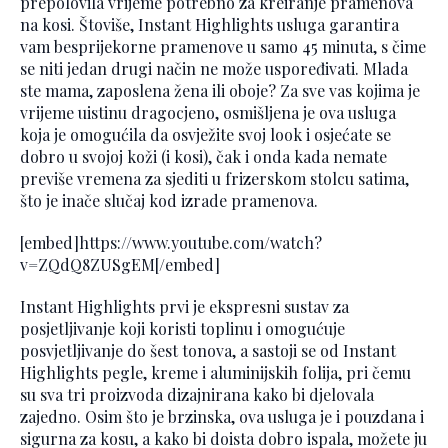
prepolovila vrijeme potrebno za kreiranje pramenova
na kosi. Štoviše, Instant Highlights usluga garantira
vam besprijekorne pramenove u samo 45 minuta, s čime
se niti jedan drugi način ne može uspoređivati. Mlada
ste mama, zaposlena žena ili oboje? Za sve vas kojima je
vrijeme uistinu dragocjeno, osmišljena je ova usluga
koja je omogućila da osvježite svoj look i osjećate se
dobro u svojoj koži (i kosi), čak i onda kada nemate
previše vremena za sjediti u frizerskom stolcu satima,
što je inače slučaj kod izrade pramenova.
[embed]https://www.youtube.com/watch?
v=ZQdQ8ZUSgEM[/embed]
Instant Highlights prvi je ekspresni sustav za
posjetljivanje koji koristi toplinu i omogućuje
posvjetljivanje do šest tonova, a sastoji se od Instant
Highlights pegle, kreme i aluminijskih folija, pri čemu
su sva tri proizvoda dizajnirana kako bi djelovala
zajedno. Osim što je brzinska, ova usluga je i pouzdana i
sigurna za kosu, a kako bi doista dobro ispala, možete ju