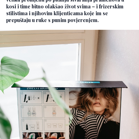
kosi i time bitno olakšao život svima – i frizerskim
stilistima i njihovim klijenticama koje im se
prepuštaju u ruke s punim povjerenjem.