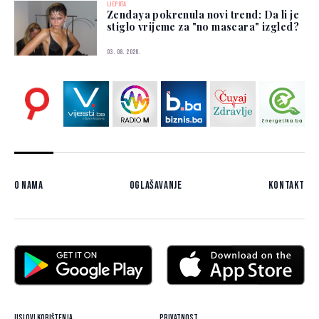
LJEPOTA
Zendaya pokrenula novi trend: Da li je
stiglo vrijeme za "no mascara" izgled?
03. 08. 2026.
O nama
Oglašavanje
Kontakt
Uslovi korištenja
Privatnost