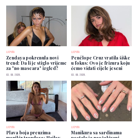
LJEPOTA
LJEPOTA
Zendaya pokrenula novi
Penélope Cruz vratila šiške
trend: Da li je stiglo vrijeme
u fokus: Ovo je frizura koju
za "no mascara" izgled?
ćemo viđati cijele jeseni
03. 08. 2026.
03. 08. 2026.
LJEPOTA
LJEPOTA
Plava boja preuzima
Manikura sa sardinama
manikir trendove: Hailey
postala je neočekivani