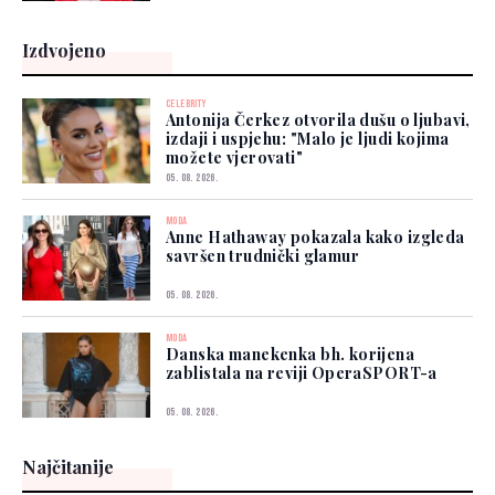
Izdvojeno
CELEBRITY
Antonija Čerkez otvorila dušu o ljubavi,
izdaji i uspjehu: "Malo je ljudi kojima
možete vjerovati"
05. 08. 2026.
MODA
Anne Hathaway pokazala kako izgleda
savršen trudnički glamur
05. 08. 2026.
MODA
Danska manekenka bh. korijena
zablistala na reviji OperaSPORT-a
05. 08. 2026.
Najčitanije