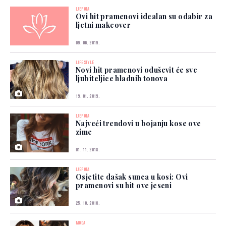
LJEPOTA
Ovi hit pramenovi idealan su odabir za
ljetni makeover
09. 06. 2019.
LIFESTYLE
Novi hit pramenovi oduševit će sve
ljubiteljice hladnih tonova
19. 01. 2019.
LJEPOTA
Najveći trendovi u bojanju kose ove
zime
01. 11. 2018.
LJEPOTA
Osjetite dašak sunca u kosi: Ovi
pramenovi su hit ove jeseni
25. 10. 2018.
MODA