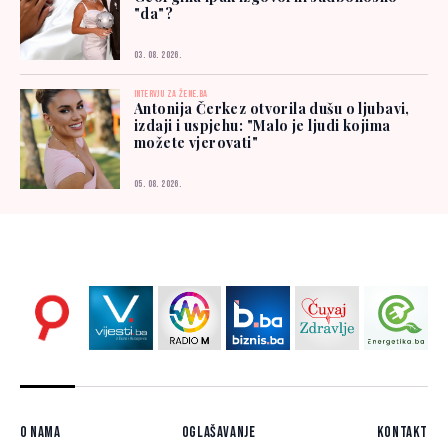
"da"?
03. 08. 2026.
INTERVJU ZA ŽENE.BA
Antonija Čerkez otvorila dušu o ljubavi,
izdaji i uspjehu: "Malo je ljudi kojima
možete vjerovati"
05. 08. 2026.
O nama
Oglašavanje
Kontakt