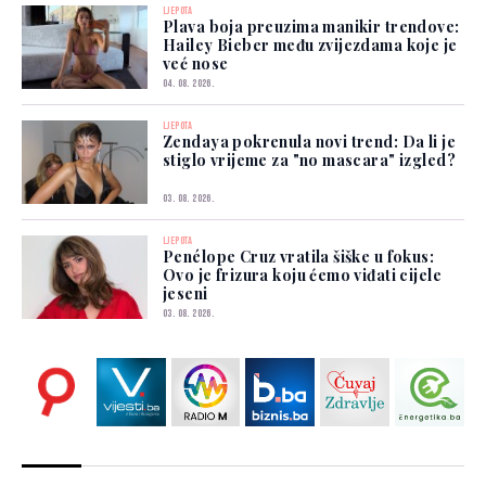
LJEPOTA
Plava boja preuzima manikir trendove:
Hailey Bieber među zvijezdama koje je
već nose
04. 08. 2026.
LJEPOTA
Zendaya pokrenula novi trend: Da li je
stiglo vrijeme za "no mascara" izgled?
03. 08. 2026.
LJEPOTA
Penélope Cruz vratila šiške u fokus:
Ovo je frizura koju ćemo viđati cijele
jeseni
03. 08. 2026.