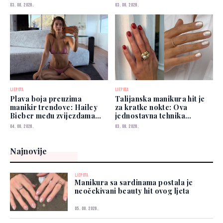
03. 08. 2026.
03. 08. 2026.
LJEPOTA
LJEPOTA
Plava boja preuzima
Talijanska manikura hit je
manikir trendove: Hailey
za kratke nokte: Ova
Bieber među zvijezdama
jednostavna tehnika
koje je već nose
vizualno izdužuje prste
04. 08. 2026.
03. 08. 2026.
Najnovije
LJEPOTA
Manikura sa sardinama postala je
neočekivani beauty hit ovog ljeta
05. 08. 2026.