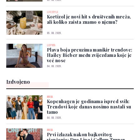
LIFESTYLE
Kortizol je novi hit s društvenih mreža,
ali koliko zaista znamo o njemu?
05. 08. 2026.
LJEPOTA
Plava boja preuzima manikir trendove:
Hailey Bieber među zvijezdama koje je
već nose
04. 08. 2026.
Izdvojeno
MODA
Kopenhagen je godinama ispred svih:
Trendovi koje danas nosimo nastali su
tamo
04. 08. 2026.
MODA
Prvi izlazak nakon bajkovitog
vjenčanja: Dua Lipa i Callum Turner