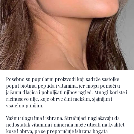
Posebno su popularni proizvodi koji sadrže sastojke
poput biotina, peptida i vitamina, jer mogu pomoći u
jačanju dlačica i poboljšati njihov izgled. Mnogi koriste i
ricinusovo ulje, koje obrve čini mekšim, sjajnijim i
vizuelno punijim.
Važnu ulogu ima i ishrana. Stručnjaci naglašavaju da
nedostatak vitamina i minerala može uticati na kvalitet
kose i obrva, pa se preporučuje ishrana bogata