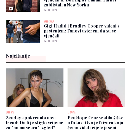
zablistali u New Yorku
04. 08. 2026.
VJENČANJA
Gigi Hadid i Bradley Cooper viđeni s
prstenjem: Fanovi uvjereni da su se
vjenčali
04. 08. 2026.
Najčitanije
LJEPOTA
LJEPOTA
Zendaya pokrenula novi
Penélope Cruz vratila šiške
trend: Da li je stiglo vrijeme
u fokus: Ovo je frizura koju
za "no mascara" izgled?
ćemo viđati cijele jeseni