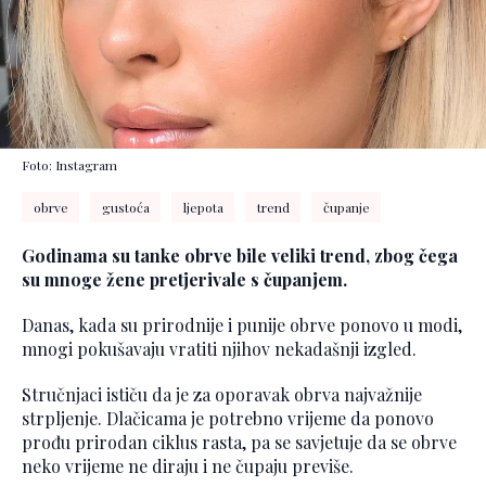
Foto: Instagram
obrve
gustoća
ljepota
trend
čupanje
Godinama su tanke obrve bile veliki trend, zbog čega
su mnoge žene pretjerivale s čupanjem.
Danas, kada su prirodnije i punije obrve ponovo u modi,
mnogi pokušavaju vratiti njihov nekadašnji izgled.
Stručnjaci ističu da je za oporavak obrva najvažnije
strpljenje. Dlačicama je potrebno vrijeme da ponovo
prođu prirodan ciklus rasta, pa se savjetuje da se obrve
neko vrijeme ne diraju i ne čupaju previše.