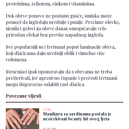
proteinima, željezom, cinkom i vitaminima.
Dok obrve ponovo ne postanu gušće, šminka može
pomoći da izgledaju urednije i punije. Precizne olovke,
sjenila i gelovi za obrve danas omogućavaju vrlo
prirodan efekat bez previše napadnog izgleda.
Sve popularniji su i tretmani poput laminacije obrva,
koji dlačicama daju uredniji oblik i vizuelno više
volumena.
Stručnjaci ipak upozoravaju da s obrvama ne treba
pretjerivati, jer agresivno čupanje i prečesti tretmani
mogu dugoročno oslabiti rast dlačica.
Povezane vijesti
LJEPOTA
Manikura sa sardinama postala je
neočekivani beauty hit ovog ljeta
05. 08. 2026.