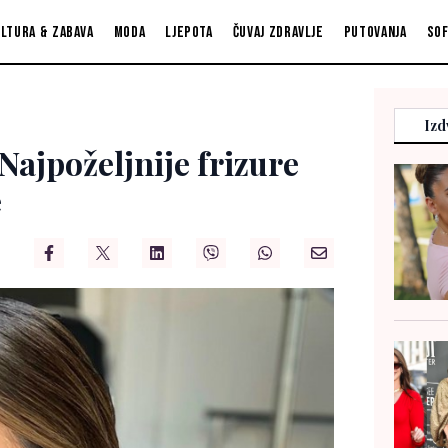
ltura & zabava
Moda
Ljepota
Čuvaj zdravlje
Putovanja
So
Izd
Najpoželjnije frizure
e