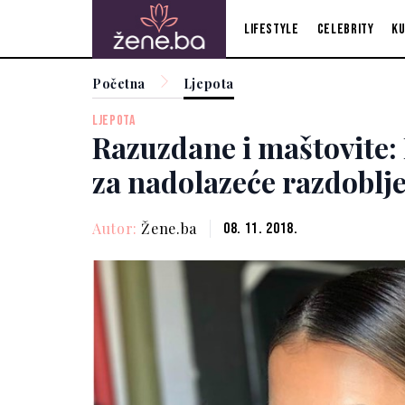
Lifestyle
Celebrity
Ku
Početna
Ljepota
LJEPOTA
Razuzdane i maštovite: 
za nadolazeće razdoblj
Autor:
Žene.ba
08. 11. 2018.