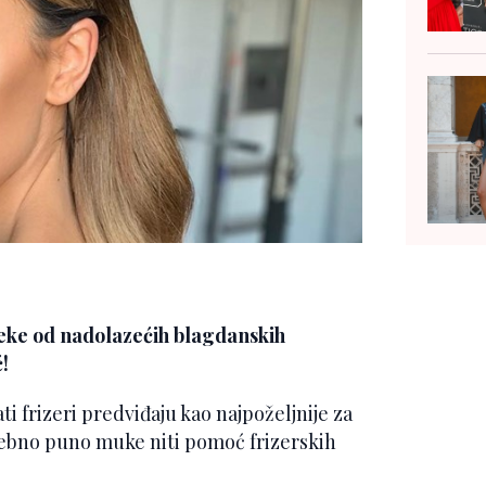
neke od nadolazećih blagdanskih
!
ti frizeri predviđaju kao najpoželjnije za
trebno puno muke niti pomoć frizerskih