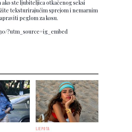
 ako ste ljubiteljica otkačenog seksi
ježite teksturirajućim sprejom i nemarnim
apraviti peglom za kosu.
G30/?utm_source=ig_embed
LJEPOTA