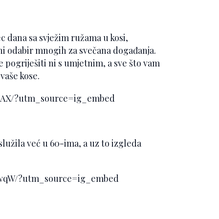
ec dana sa svježim ružama u kosi,
vni odabir mnogih za svečana događanja.
te pogriješiti ni s umjetnim, a sve što vam
 vaše kose.
gSAX/?utm_source=ig_embed
lužila već u 60-ima, a uz to izgleda
FwqW/?utm_source=ig_embed