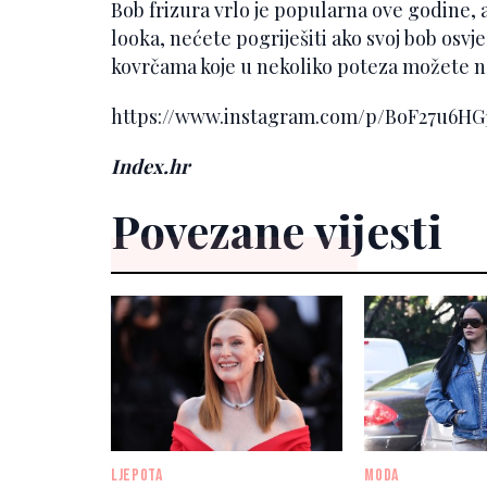
Bob frizura vrlo je popularna ove godine, a
looka, nećete pogriješiti ako svoj bob osv
kovrčama koje u nekoliko poteza možete n
https://www.instagram.com/p/BoF27u6H
Index.hr
Povezane vijesti
LJEPOTA
MODA