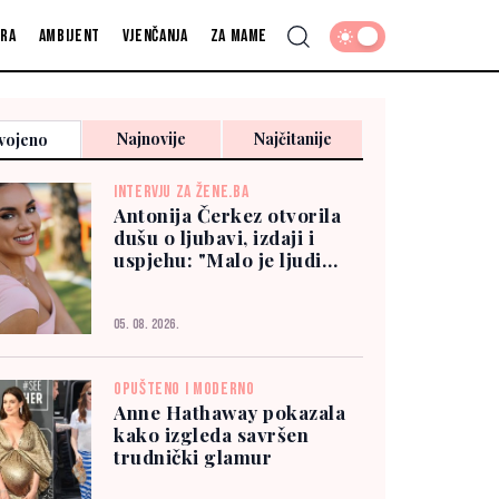
fra
Ambijent
Vjenčanja
Za mame
Najnovije
Najčitanije
vojeno
INTERVJU ZA ŽENE.BA
Antonija Čerkez otvorila
dušu o ljubavi, izdaji i
uspjehu: "Malo je ljudi
kojima možete vjerovati"
05. 08. 2026.
OPUŠTENO I MODERNO
Anne Hathaway pokazala
kako izgleda savršen
trudnički glamur