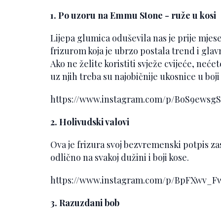
1. Po uzoru na Emmu Stone - ruže u kosi
Lijepa glumica oduševila nas je prije mjes
frizurom koja je ubrzo postala trend i gla
Ako ne želite koristiti svježe cvijeće, neće
uz njih treba su najobičnije ukosnice u boji
https://www.instagram.com/p/BoS9ews
2. Holivudski valovi
Ova je frizura svoj bezvremenski potpis zas
odlično na svakoj dužini i boji kose.
https://www.instagram.com/p/BpFXwv_
3. Razuzdani bob