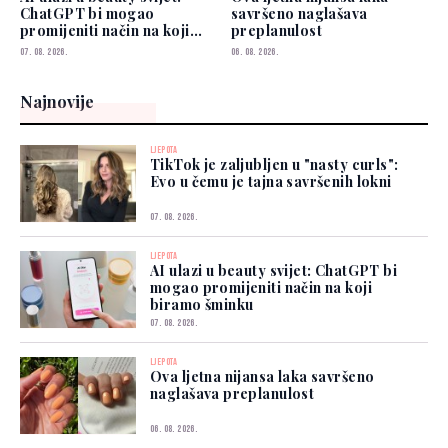
ChatGPT bi mogao
savršeno naglašava
promijeniti način na koji
preplanulost
biramo šminku
07. 08. 2026.
06. 08. 2026.
Najnovije
LJEPOTA
TikTok je zaljubljen u "nasty curls":
Evo u čemu je tajna savršenih lokni
07. 08. 2026.
LJEPOTA
AI ulazi u beauty svijet: ChatGPT bi
mogao promijeniti način na koji
biramo šminku
07. 08. 2026.
LJEPOTA
Ova ljetna nijansa laka savršeno
naglašava preplanulost
06. 08. 2026.