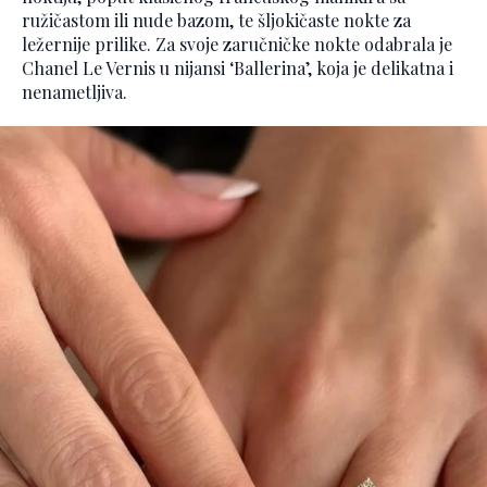
ružičastom ili nude bazom, te šljokičaste nokte za
ležernije prilike. Za svoje zaručničke nokte odabrala je
Chanel Le Vernis u nijansi ‘Ballerina’, koja je delikatna i
nenametljiva.