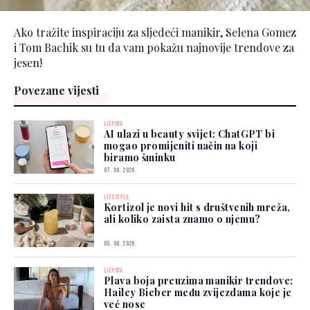
Ako tražite inspiraciju za sljedeći manikir, Selena Gomez
i Tom Bachik su tu da vam pokažu najnovije trendove za
jesen!
Povezane vijesti
LJEPOTA
AI ulazi u beauty svijet: ChatGPT bi
mogao promijeniti način na koji
biramo šminku
07. 08. 2026.
LIFESTYLE
Kortizol je novi hit s društvenih mreža,
ali koliko zaista znamo o njemu?
05. 08. 2026.
LJEPOTA
Plava boja preuzima manikir trendove:
Hailey Bieber među zvijezdama koje je
već nose