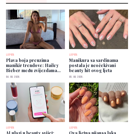
LJEPOTA
LJEPOTA
Plava boja preuzima
Manikura sa sardinama
manikir trendove: Hailey
postala je neočekivani
Bieber među zvijezdama
beauty hit ovog ljeta
koje je već nose
04. 08. 2026.
05. 08. 2026.
LJEPOTA
LJEPOTA
AI ulazi u beauty svijet:
Ova ljetna nijansa laka