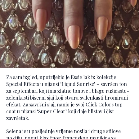
Za sam izgled, upotrijebio je Essie lak iz kolekcije
Special Effects u nijansi ‘Liquid Sunrise’ – savršen ton
za septembar, koji ima zlatne tonove i blago ružičasto-
zelenkasti biserni sjaj koji stvara svilenkasti hromirani
efekat. Za završni sjaj, nanio je svoj Click Colors top
coat u nijansi ‘Super Clear’ koji daje blistav i čist
završetak.
Selena je u posljednje vrijeme nosila i druge stilove
noktiju, poput klasičnog francuskog manikira sa