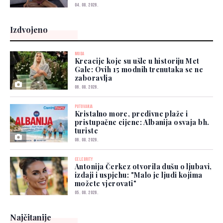
04. 08. 2026.
Izdvojeno
MODA
Kreacije koje su ušle u historiju Met
Gale: Ovih 15 modnih trenutaka se ne
zaboravlja
06. 08. 2026.
PUTOVANJA
Kristalno more, predivne plaže i
pristupačne cijene: Albanija osvaja bh.
turiste
06. 08. 2026.
CELEBRITY
Antonija Čerkez otvorila dušu o ljubavi,
izdaji i uspjehu: "Malo je ljudi kojima
možete vjerovati"
05. 08. 2026.
Najčitanije