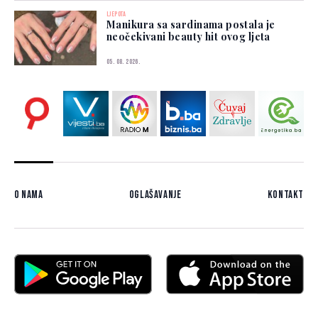
LJEPOTA
Manikura sa sardinama postala je
neočekivani beauty hit ovog ljeta
05. 08. 2026.
O nama
Oglašavanje
Kontakt