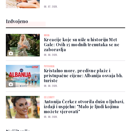
08. 07. 2026.
Izdvojeno
MODA
Kreacije koje su ušle u historiju Met
Gale: Ovih 15 modnih trenutaka se ne
zaboravlja
06. 08. 2026.
PUTOVANJA
Kristalno more, predivne plaže i
pristupačne cijene: Albanija osvaja bh.
turiste
06. 08. 2026.
CELEBRITY
Antonija Čerkez otvorila dušu o ljubavi,
izdaji i uspjehu: "Malo je ljudi kojima
možete vjerovati"
05. 08. 2026.