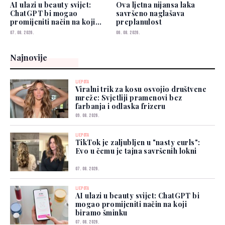
AI ulazi u beauty svijet:
Ova ljetna nijansa laka
ChatGPT bi mogao
savršeno naglašava
promijeniti način na koji
preplanulost
biramo šminku
07. 08. 2026.
06. 08. 2026.
Najnovije
LJEPOTA
Viralni trik za kosu osvojio društvene
mreže: Svjetliji pramenovi bez
farbanja i odlaska frizeru
09. 08. 2026.
LJEPOTA
TikTok je zaljubljen u "nasty curls":
Evo u čemu je tajna savršenih lokni
07. 08. 2026.
LJEPOTA
AI ulazi u beauty svijet: ChatGPT bi
mogao promijeniti način na koji
biramo šminku
07. 08. 2026.