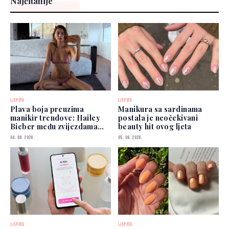
Najčitanije
LJEPOTA
LJEPOTA
Plava boja preuzima
Manikura sa sardinama
manikir trendove: Hailey
postala je neočekivani
Bieber među zvijezdama
beauty hit ovog ljeta
koje je već nose
04. 08. 2026.
05. 08. 2026.
LJEPOTA
LJEPOTA