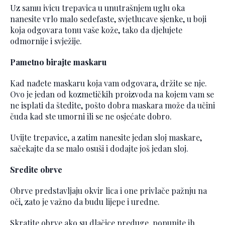
Uz samu ivicu trepavica u unutrašnjem uglu oka
nanesite vrlo malo sedefaste, svjetlucave sjenke, u boji
koja odgovara tonu vaše kože, tako da djelujete
odmornije i svježije.
Pametno birajte maskaru
Kad nađete maskaru koja vam odgovara, držite se nje.
Ovo je jedan od kozmetičkih proizvoda na kojem vam se
ne isplati da štedite, pošto dobra maskara može da učini
čuda kad ste umorni ili se ne osjećate dobro.
Uvijte trepavice, a zatim nanesite jedan sloj maskare,
sačekajte da se malo osuši i dodajte još jedan sloj.
Sredite obrve
Obrve predstavljaju okvir lica i one privlače pažnju na
oči, zato je važno da budu lijepe i uredne.
Skratite obrve ako su dlačice preduge, popunite ih