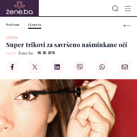
Početna
Ljepota
LJEPOTA
Super trikovi za savršeno našminkane oči
Autor:
Žene.ba
09. 05. 2019.