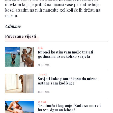
olovkom koja je približna nijansi vaše prirodne boje
kose, a zatim na njih nanesite gel koji će ih držati na
mjestu.
Cdm.me
Povezane vijesti
MODA
Kupaći kostim vam može trajati
godinama uz nekoliko savjeta
07. 08. 2026.
LIFESTYLE
Savjeti kako pomoći psu da mirno
ostane sam kod kuće
10. 07. 2026.
ZA MAME
Trudnoća i kupanje: Kada su more i
bazen siguran izbor?