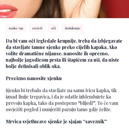
make-up
savjeti
oči
šminkanje
Da bi vam oči izgledale krupnije, treba da izbjegavate
da stavljate tamne sjenke preko cijelih kapaka. Ako
volite dramatične nijanse, nanosite ih oprezno,
najbolje jagodicom prsta ili štapićem za uši, da niste
bolje definisali oblik oka.
Precizno nanosite sjenku
Sjenku bi trebalo da stavljate na samu ivicu kapka, tik
iznad linije trepavica, i da je odatle izblendujete ka
prevoju kapka, tako da postepeno “blijedi”. To će vam
osvježiti pogled i usmjeriti pažnju tamo gdje želite.
Mrvica svjetlucave sjenke je sjajan “saveznik
”