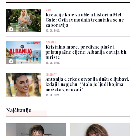
MODA
Kreacije koje su ušle u historiju Met
Gale: Ovih 15 modnih trenutaka se ne
zaboravlja
06. 08. 2026.
PUTOVANJA
Kristalno more, predivne plaže i
pristupačne cijene: Albanija osvaja bh.
turiste
06. 08. 2026.
CELEBRITY
Antonija Čerkez otvorila dušu o ljubavi,
izdaji i uspjehu: "Malo je ljudi kojima
možete vjerovati"
05. 08. 2026.
Najčitanije