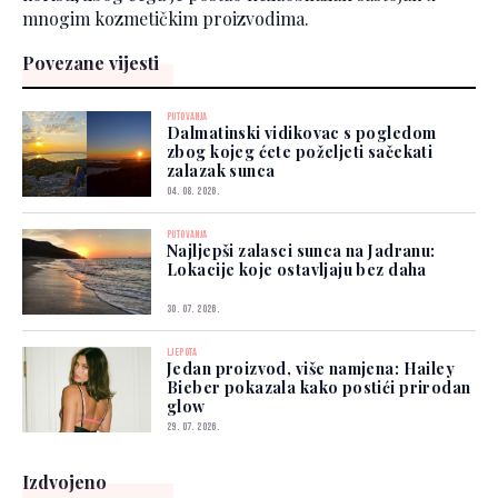
mnogim kozmetičkim proizvodima.
Povezane vijesti
PUTOVANJA
Dalmatinski vidikovac s pogledom
zbog kojeg ćete poželjeti sačekati
zalazak sunca
04. 08. 2026.
PUTOVANJA
Najljepši zalasci sunca na Jadranu:
Lokacije koje ostavljaju bez daha
30. 07. 2026.
LJEPOTA
Jedan proizvod, više namjena: Hailey
Bieber pokazala kako postići prirodan
glow
29. 07. 2026.
Izdvojeno