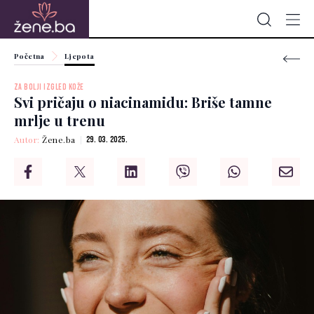
Početna
Ljepota
ZA BOLJI IZGLED KOŽE
Svi pričaju o niacinamidu: Briše tamne
mrlje u trenu
Autor:
Žene.ba
29. 03. 2025.