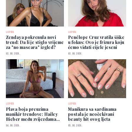
LJEPOTA
LJEPOTA
Zendaya pokrenula novi
Penélope Cruz vratila šiške
trend: Da li je stiglo vrijeme
u fokus: Ovo je frizura koju
za "no mascara" izgled?
ćemo viđati cijele jeseni
03. 08. 2026.
03. 08. 2026.
LJEPOTA
LJEPOTA
Plava boja preuzima
Manikura sa sardinama
manikir trendove: Hailey
postala je neočekivani
Bieber među zvijezdama
beauty hit ovog ljeta
koje je već nose
04. 08. 2026.
05. 08. 2026.