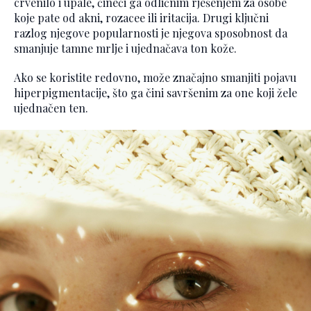
crvenilo i upale, čineći ga odličnim rješenjem za osobe
koje pate od akni, rozacee ili iritacija. Drugi ključni
razlog njegove popularnosti je njegova sposobnost da
smanjuje tamne mrlje i ujednačava ton kože.
Ako se koristite redovno, može značajno smanjiti pojavu
hiperpigmentacije, što ga čini savršenim za one koji žele
ujednačen ten.