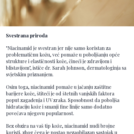
Svestrana priroda
"Niacinamid je svestran jer nije samo koristan za
problematičnu kožu, već pomaže u poboljšanju opće
strukture i elastičnosti kože, čineći je zdravijom i
blistavijom", ističe dr. Sarah Johnson, dermatologinja sa
svjetskim priznanjem.
Osim toga, niacinamid pomaže u jačanju zaštitne
barijere kože, štiteći je od štetnih vanjskih faktora
poput zagađenja i UV zraka. Sposobnost da poboljša
hidrataciju kože i smanji fine linije samo dodatno
povećava njegovu popularnost.
Bez obzira na vaš tip kože, niacinamid nudi brojne
koristi, zbog čega je postao nezaobilazan sastojak u