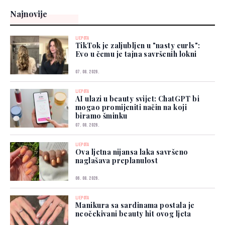
Najnovije
LJEPOTA
TikTok je zaljubljen u "nasty curls":
Evo u čemu je tajna savršenih lokni
07. 08. 2026.
LJEPOTA
AI ulazi u beauty svijet: ChatGPT bi
mogao promijeniti način na koji
biramo šminku
07. 08. 2026.
LJEPOTA
Ova ljetna nijansa laka savršeno
naglašava preplanulost
06. 08. 2026.
LJEPOTA
Manikura sa sardinama postala je
neočekivani beauty hit ovog ljeta