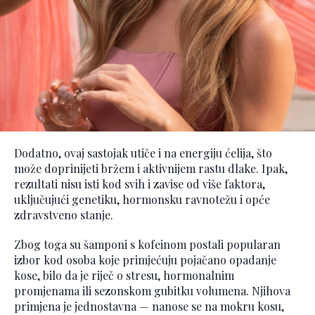
Dodatno, ovaj sastojak utiče i na energiju ćelija, što
može doprinijeti bržem i aktivnijem rastu dlake. Ipak,
rezultati nisu isti kod svih i zavise od više faktora,
uključujući genetiku, hormonsku ravnotežu i opće
zdravstveno stanje.
Zbog toga su šamponi s kofeinom postali popularan
izbor kod osoba koje primjećuju pojačano opadanje
kose, bilo da je riječ o stresu, hormonalnim
promjenama ili sezonskom gubitku volumena. Njihova
primjena je jednostavna — nanose se na mokru kosu,