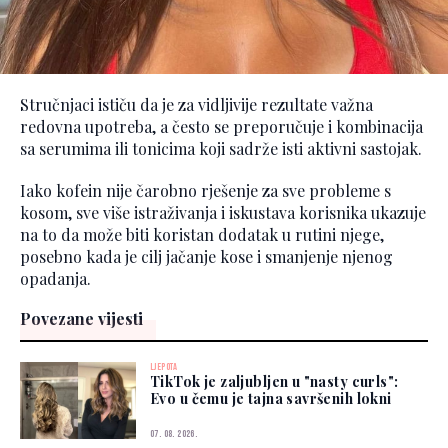
Stručnjaci ističu da je za vidljivije rezultate važna
redovna upotreba, a često se preporučuje i kombinacija
sa serumima ili tonicima koji sadrže isti aktivni sastojak.
Iako kofein nije čarobno rješenje za sve probleme s
kosom, sve više istraživanja i iskustava korisnika ukazuje
na to da može biti koristan dodatak u rutini njege,
posebno kada je cilj jačanje kose i smanjenje njenog
opadanja.
Povezane vijesti
LJEPOTA
TikTok je zaljubljen u "nasty curls":
Evo u čemu je tajna savršenih lokni
07. 08. 2026.