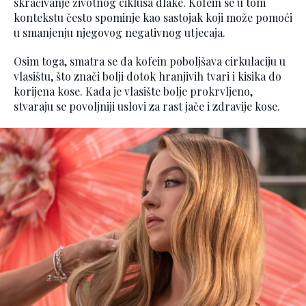
skraćivanje životnog ciklusa dlake. Kofein se u tom
kontekstu često spominje kao sastojak koji može pomoći
u smanjenju njegovog negativnog utjecaja.
Osim toga, smatra se da kofein poboljšava cirkulaciju u
vlasištu, što znači bolji dotok hranjivih tvari i kisika do
korijena kose. Kada je vlasište bolje prokrvljeno,
stvaraju se povoljniji uslovi za rast jače i zdravije kose.