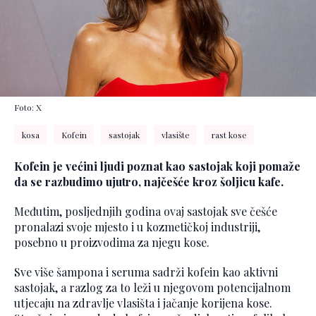
Foto: X
kosa
Kofein
sastojak
vlasište
rast kose
Kofein je većini ljudi poznat kao sastojak koji pomaže
da se razbudimo ujutro, najčešće kroz šoljicu kafe.
Međutim, posljednjih godina ovaj sastojak sve češće
pronalazi svoje mjesto i u kozmetičkoj industriji,
posebno u proizvodima za njegu kose.
Sve više šampona i seruma sadrži kofein kao aktivni
sastojak, a razlog za to leži u njegovom potencijalnom
utjecaju na zdravlje vlasišta i jačanje korijena kose.