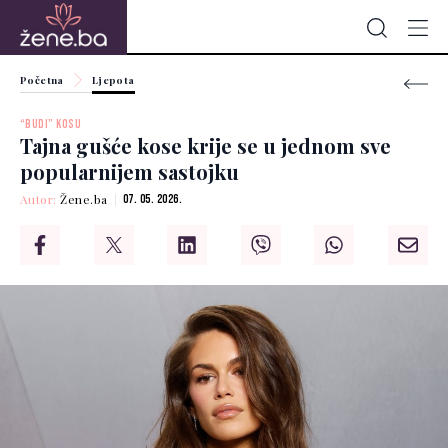
Početna
Ljepota
“BUDI” KOSU
Tajna gušće kose krije se u jednom sve
popularnijem sastojku
Autor:
Žene.ba
07. 05. 2026.