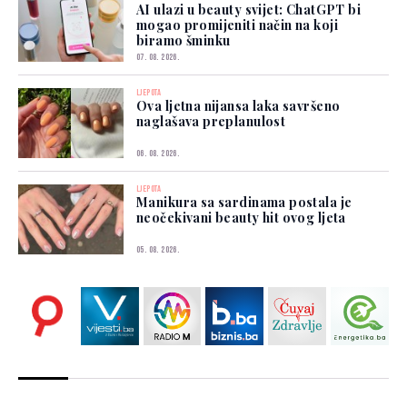
AI ulazi u beauty svijet: ChatGPT bi
mogao promijeniti način na koji
biramo šminku
07. 08. 2026.
LJEPOTA
Ova ljetna nijansa laka savršeno
naglašava preplanulost
06. 08. 2026.
LJEPOTA
Manikura sa sardinama postala je
neočekivani beauty hit ovog ljeta
05. 08. 2026.