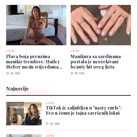
LJEPOTA
LJEPOTA
Plava boja preuzima
Manikura sa sardinama
manikir trendove: Hailey
postala je neočekivani
Bieber među zvijezdama
beauty hit ovog ljeta
koje je već nose
04. 08. 2026.
05. 08. 2026.
Najnovije
LJEPOTA
TikTok je zaljubljen u "nasty curls":
Evo u čemu je tajna savršenih lokni
07. 08. 2026.
LJEPOTA