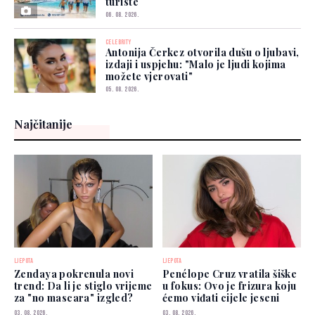
turiste
06. 08. 2026.
CELEBRITY
Antonija Čerkez otvorila dušu o ljubavi,
izdaji i uspjehu: "Malo je ljudi kojima
možete vjerovati"
05. 08. 2026.
Najčitanije
LJEPOTA
LJEPOTA
Zendaya pokrenula novi
Penélope Cruz vratila šiške
trend: Da li je stiglo vrijeme
u fokus: Ovo je frizura koju
za "no mascara" izgled?
ćemo viđati cijele jeseni
03. 08. 2026.
03. 08. 2026.