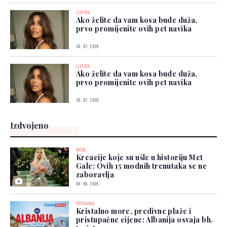
LJEPOTA
Ako želite da vam kosa bude duža,
prvo promijenite ovih pet navika
30. 07. 2026.
LJEPOTA
Ako želite da vam kosa bude duža,
prvo promijenite ovih pet navika
30. 07. 2026.
Izdvojeno
MODA
Kreacije koje su ušle u historiju Met
Gale: Ovih 15 modnih trenutaka se ne
zaboravlja
06. 08. 2026.
PUTOVANJA
Kristalno more, predivne plaže i
pristupačne cijene: Albanija osvaja bh.