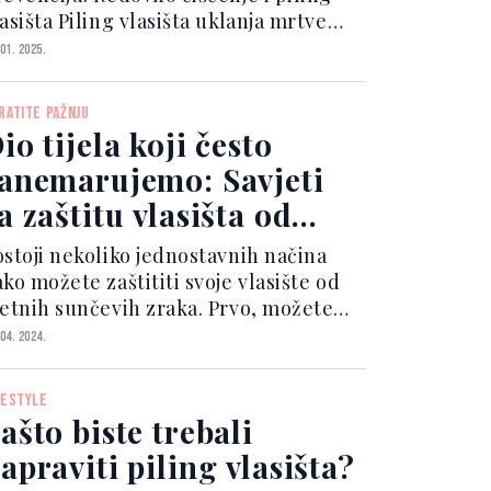
asišta Piling vlasišta uklanja mrtve
tanice kože, nakupljene nečistoće,
 01. 2025.
ebum i ostatke proizvoda, koji mogu
čepliti pore i uzrokovati iritaciju.
RATITE PAŽNJU
edovno čišćenje...
io tijela koji često
anemarujemo: Savjeti
a zaštitu vlasišta od
unca
ostoji nekoliko jednostavnih načina
ko možete zaštititi svoje vlasište od
tetnih sunčevih zraka. Prvo, možete
ristiti šešire ili kape s širokim
 04. 2024.
bodom kako biste pokrili vlasište i
štitili ga od izravnog sunca. Također,
FESTYLE
žete koris...
ašto biste trebali
apraviti piling vlasišta?