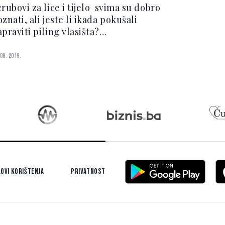
rubovi za lice i tijelo svima su dobro
znati, ali jeste li ikada pokušali
praviti piling vlasišta?
ašim vlasištima potrebna je jednaka
riga kao i ostatku naše kože. Samo
 08. 2019.
ato što ne možemo vidjeti svoje
asište , ne znači da ono n...
ovi korištenja
Privatnost