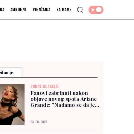
fra
Ambijent
Vjenčanja
Za mame
itanije
BURNE REAKCIJE
Fanovi zabrinuti nakon
objave novog spota Ariane
Grande: "Nadamo se da je
dobro"
03. 08. 2026.