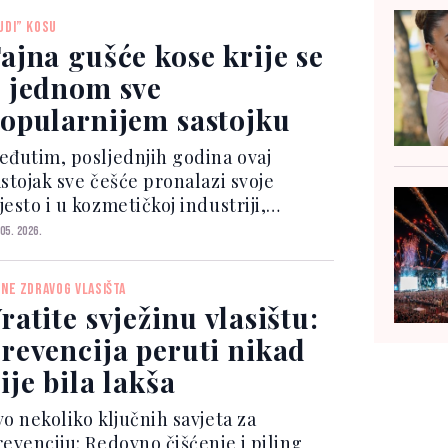
asi. Prosječna brzina rasta kose iznosi
UDI” KOSU
među jednog i...
ajna gušće kose krije se
 jednom sve
opularnijem sastojku
eđutim, posljednjih godina ovaj
astojak sve češće pronalazi svoje
esto i u kozmetičkoj industriji,
osebno u proizvodima za njegu kose.
 05. 2026.
ve više šampona i seruma sadrži
fein kao aktivni sastojak, a razlog za
JNE ZDRAVOG VLASIŠTA
o leži u njegovom potenc...
ratite svježinu vlasištu:
revencija peruti nikad
ije bila lakša
vo nekoliko ključnih savjeta za
revenciju: Redovno čišćenje i piling