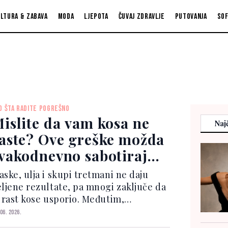
ltura & zabava
Moda
Ljepota
Čuvaj zdravlje
Putovanja
So
O ŠTA RADITE POGREŠNO
islite da vam kosa ne
Najč
aste? Ove greške možda
vakodnevno sabotiraju
jenu dužinu
aske, ulja i skupi tretmani ne daju
eljene rezultate, pa mnogi zaključe da
e rast kose usporio. Međutim,
tručnjaci ističu da problem najčešće
 06. 2026.
ije u samom rastu, već u lomljenju