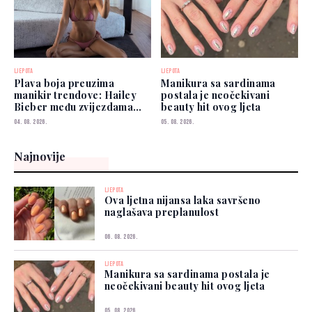
LJEPOTA
LJEPOTA
Plava boja preuzima
Manikura sa sardinama
manikir trendove: Hailey
postala je neočekivani
Bieber među zvijezdama
beauty hit ovog ljeta
koje je već nose
04. 08. 2026.
05. 08. 2026.
Najnovije
LJEPOTA
Ova ljetna nijansa laka savršeno
naglašava preplanulost
06. 08. 2026.
LJEPOTA
Manikura sa sardinama postala je
neočekivani beauty hit ovog ljeta
05. 08. 2026.