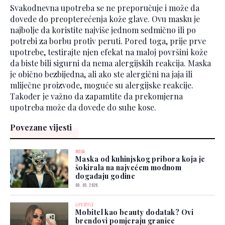
Svakodnevna upotreba se ne preporučuje i može da
dovede do preopterećenja kože glave. Ovu masku je
najbolje da koristite najviše jednom sedmično ili po
potrebi za borbu protiv peruti. Pored toga, prije prve
upotrebe, testirajte njen efekat na maloj površini kože
da biste bili sigurni da nema alergijskih reakcija. Maska
je obično bezbijedna, ali ako ste alergični na jaja ili
mliječne proizvode, moguće su alergijske reakcije.
Također je važno da zapamtite da prekomjerna
upotreba može da dovede do suhe kose.
Povezane vijesti
MODA
Maska od kuhinjskog pribora koja je
šokirala na najvećem modnom
događaju godine
06. 05. 2026.
LIFESTYLE
Mobitel kao beauty dodatak? Ovi
brendovi pomjeraju granice