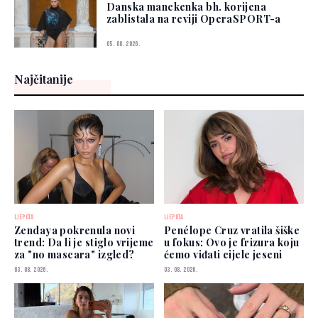
Danska manekenka bh. korijena
zablistala na reviji OperaSPORT-a
05. 08. 2026.
Najčitanije
LJEPOTA
LJEPOTA
Zendaya pokrenula novi
Penélope Cruz vratila šiške
trend: Da li je stiglo vrijeme
u fokus: Ovo je frizura koju
za "no mascara" izgled?
ćemo viđati cijele jeseni
03. 08. 2026.
03. 08. 2026.