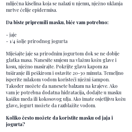
mliječna kiselina koja se nalazi u njemu, nježno uklanja
mrtve ćelije epidermisa.
Da biste pripremili masku, biće vam potrebno:
- jaje
- 1/4 šolje prirodnog jogurta
Miješajte jaje sa prirodnim jogurtom dok se ne dobije
glatka masa. Nanesite smjesu na vlažnu kožu glave i
kosu, nježno masirajte. Pokrijte glavu kapom za
tuširanje ili peškirom i ostavite 20-30 minuta. Temeljno
isperite mlakom vodom koristeći nježni šampon.
Također možete da nanesete balzam na krajeve. Ako
vam je potrebna dodatna hidratacija, dodajte u masku
kašiku meda ili kokosovog ulja. Ako imate osjetljivu kožu
glave, jogurt možete da razblažite vodom.
Koliko često možete da koristite masku od jaja i
jogurta?