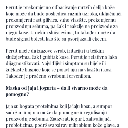
Perut je prekomjerno odbacivanje mrtvih ćelija kože
koje može da bude posljedica raznih uzroka, uključujući
prekomjerni rast gljivica, suho vlasište, prekomjernu
proizvodnju sebuma, pa čak i reakcije na proizvode za
njegu kose. U nekim slučajevima, to također može da
bude signal bolesti kao što su psorijaza ili ekcem.
Perut može da izazove svrab, iritaciju i u teškim
slučajevima, čak i gubitak kose. Perut je relativno lako
dijagnostikovati. Najvidljiviji simptom su bijele ili
žućkaste ljuspice koje se pojavljuju na vlasištu i kosi.
Također je praćeno svrabom i crvenilom.
Maska od jaja i jogurta – da li stvarno može da
pomogne?
Jaja su bogata proteinima koji jačaju kosu, a sumpor
sadržan u njima može da pomogne u regulisanju
proizvodnje sebuma. Zauzvrat, jogurt, zahvaljujući
probioticima, podržava zdrav mikrobiom kože glave, a