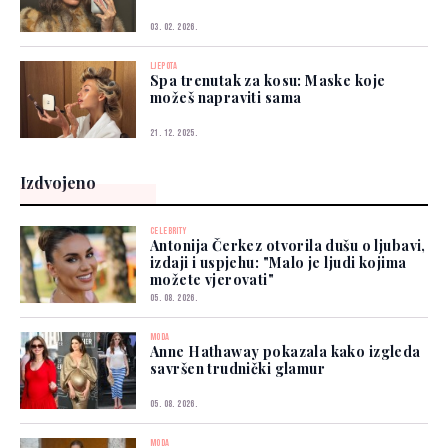
03. 02. 2026.
LJEPOTA
Spa trenutak za kosu: Maske koje
možeš napraviti sama
21. 12. 2025.
Izdvojeno
CELEBRITY
Antonija Čerkez otvorila dušu o ljubavi,
izdaji i uspjehu: "Malo je ljudi kojima
možete vjerovati"
05. 08. 2026.
MODA
Anne Hathaway pokazala kako izgleda
savršen trudnički glamur
05. 08. 2026.
MODA