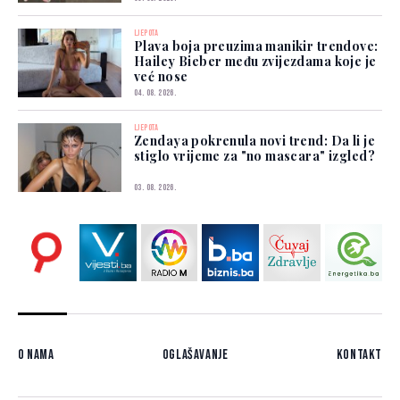
LJEPOTA
Plava boja preuzima manikir trendove:
Hailey Bieber među zvijezdama koje je
već nose
04. 08. 2026.
LJEPOTA
Zendaya pokrenula novi trend: Da li je
stiglo vrijeme za "no mascara" izgled?
03. 08. 2026.
O nama
Oglašavanje
Kontakt