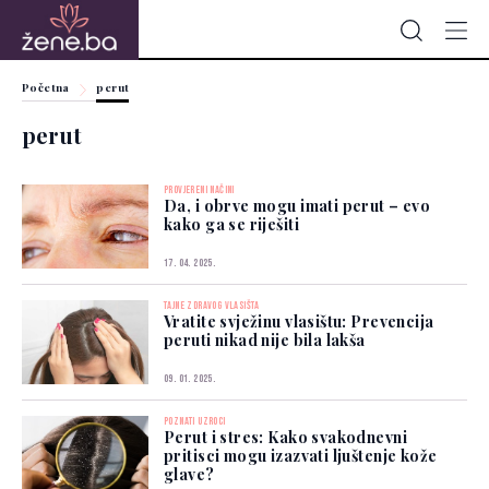
Početna
perut
perut
PROVJERENI NAČINI
Da, i obrve mogu imati perut – evo
kako ga se riješiti
17. 04. 2025.
TAJNE ZDRAVOG VLASIŠTA
Vratite svježinu vlasištu: Prevencija
peruti nikad nije bila lakša
09. 01. 2025.
POZNATI UZROCI
Perut i stres: Kako svakodnevni
pritisci mogu izazvati ljuštenje kože
glave?