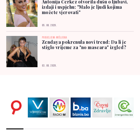
Antonija Čerkez otvorila dušu o ljubavi,
izdaji i uspjehu: "Malo je ljudi kojima
možete vjerovati"
05. 08. 2026.
PODIJELJENA MIŠLJENJA
Zendaya pokrenula novi trend: Da li je
stiglo vrijeme za "no mascara" izgled?
03. 08. 2026.