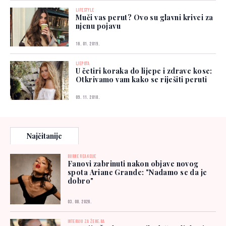
LIFESTYLE
Muči vas perut? Ovo su glavni krivci za
njenu pojavu
16. 01. 2019.
LJEPOTA
U četiri koraka do lijepe i zdrave kose:
Otkrivamo vam kako se riješiti peruti
09. 11. 2018.
Najčitanije
BURNE REAKCIJE
Fanovi zabrinuti nakon objave novog
spota Ariane Grande: "Nadamo se da je
dobro"
03. 08. 2026.
INTERVJU ZA ŽENE.BA