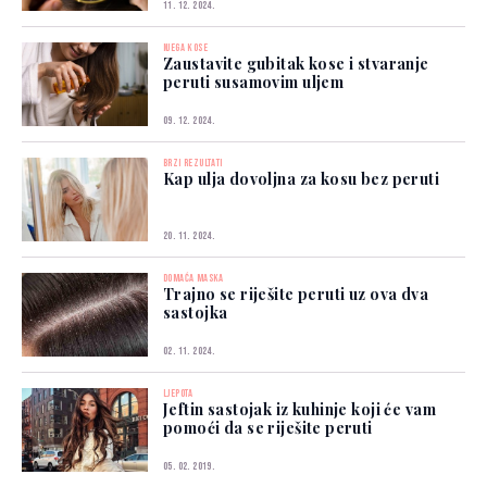
11. 12. 2024.
NJEGA KOSE
Zaustavite gubitak kose i stvaranje
peruti susamovim uljem
09. 12. 2024.
BRZI REZULTATI
Kap ulja dovoljna za kosu bez peruti
20. 11. 2024.
DOMAĆA MASKA
Trajno se riješite peruti uz ova dva
sastojka
02. 11. 2024.
LJEPOTA
Jeftin sastojak iz kuhinje koji će vam
pomoći da se riješite peruti
05. 02. 2019.