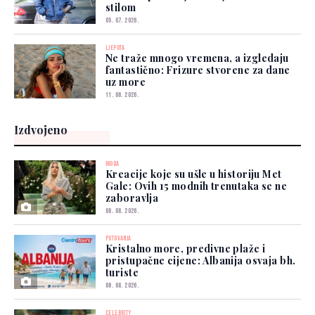
stilom
05. 07. 2026.
LJEPOTA
Ne traže mnogo vremena, a izgledaju
fantastično: Frizure stvorene za dane
uz more
11. 06. 2026.
Izdvojeno
MODA
Kreacije koje su ušle u historiju Met
Gale: Ovih 15 modnih trenutaka se ne
zaboravlja
06. 08. 2026.
PUTOVANJA
Kristalno more, predivne plaže i
pristupačne cijene: Albanija osvaja bh.
turiste
06. 08. 2026.
CELEBRITY