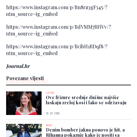
https://www.instagram.com/p/Bn8rz3gF345/?
utm_source=ig_embed
https://www.instagram.com/p/BdVMM7RFiVv/?
utm_source=ig_embed
https://www.instagram.com/p/BcibH1RDqf8/?
utm_source=ig_embed
Journal.hr
Povezane vijesti
LJEPOTA
Ove frizure srednje dužine najviše
laskaju zreloj kosi i lako se održavaju
25. 07. 2026.
MODA
Denim bomber jakna ponovo je hit, a
Rihanna pokazuje kako je nositi sa