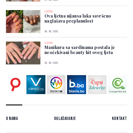
07. 08. 2026.
LJEPOTA
Ova ljetna nijansa laka savršeno
naglašava preplanulost
06. 08. 2026.
LJEPOTA
Manikura sa sardinama postala je
neočekivani beauty hit ovog ljeta
05. 08. 2026.
O nama
Oglašavanje
Kontakt