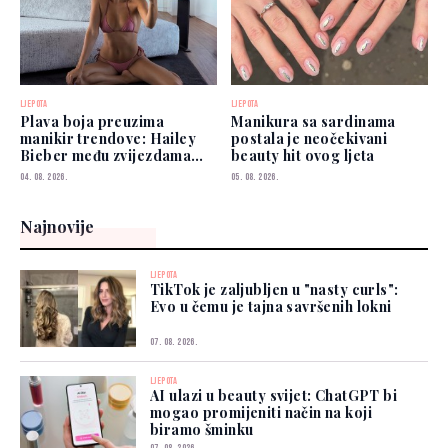
LJEPOTA
LJEPOTA
Plava boja preuzima
Manikura sa sardinama
manikir trendove: Hailey
postala je neočekivani
Bieber među zvijezdama
beauty hit ovog ljeta
koje je već nose
04. 08. 2026.
05. 08. 2026.
Najnovije
LJEPOTA
TikTok je zaljubljen u "nasty curls":
Evo u čemu je tajna savršenih lokni
07. 08. 2026.
LJEPOTA
AI ulazi u beauty svijet: ChatGPT bi
mogao promijeniti način na koji
biramo šminku