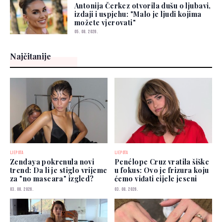
Antonija Čerkez otvorila dušu o ljubavi,
izdaji i uspjehu: "Malo je ljudi kojima
možete vjerovati"
05. 08. 2026.
Najčitanije
LJEPOTA
LJEPOTA
Zendaya pokrenula novi
Penélope Cruz vratila šiške
trend: Da li je stiglo vrijeme
u fokus: Ovo je frizura koju
za "no mascara" izgled?
ćemo viđati cijele jeseni
03. 08. 2026.
03. 08. 2026.