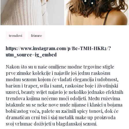
trendovi
frizure
https://www.instagram.com/p/Bc-TMH-HKR2/?
utm_source=ig_embed
Nakon što su u naše omiljene modne trgovine stigle
prve zimske kolekcije i najavile još jednu raskošnu
modnu sezonu kojom će vladati elegancija i udobnost,
baršun i traper, svila i samt, raskošne boje i životinjski
uzorci, beauty svijet najavio je nekoliko jednako efektnih
trendova kojima nećemo moći odoljeti. Među ruževima
istaknule su se neke nove nude nijanse i klasici u bojama
bobičastog voća, palete su začinili spicy tonovi, dok će
dramatičan crni tuš i sjaj metalik make up proizvoda
svoj vrhunac doživjeti u blagdanskoj sezoni.