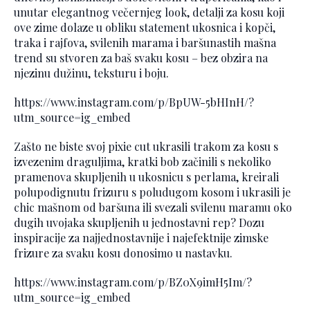
unutar elegantnog večernjeg look, detalji za kosu koji
ove zime dolaze u obliku statement ukosnica i kopči,
traka i rajfova, svilenih marama i baršunastih mašna
trend su stvoren za baš svaku kosu – bez obzira na
njezinu dužinu, teksturu i boju.
https://www.instagram.com/p/BpUW-5bHInH/?
utm_source=ig_embed
Zašto ne biste svoj pixie cut ukrasili trakom za kosu s
izvezenim draguljima, kratki bob začinili s nekoliko
pramenova skupljenih u ukosnicu s perlama, kreirali
polupodignutu frizuru s poludugom kosom i ukrasili je
chic mašnom od baršuna ili svezali svilenu maramu oko
dugih uvojaka skupljenih u jednostavni rep? Dozu
inspiracije za najjednostavnije i najefektnije zimske
frizure za svaku kosu donosimo u nastavku.
https://www.instagram.com/p/BZ0X9imH5Im/?
utm_source=ig_embed