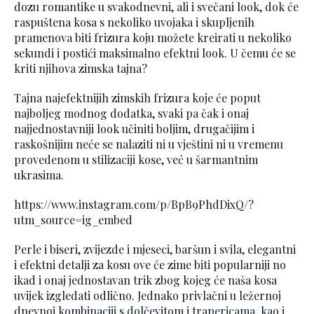
dozu romantike u svakodnevni, ali i svečani look, dok će
raspuštena kosa s nekoliko uvojaka i skupljenih
pramenova biti frizura koju možete kreirati u nekoliko
sekundi i postići maksimalno efektni look. U čemu će se
kriti njihova zimska tajna?
Tajna najefektnijih zimskih frizura koje će poput
najboljeg modnog dodatka, svaki pa čak i onaj
najjednostavniji look učiniti boljim, drugačijim i
raskošnijim neće se nalaziti ni u vještini ni u vremenu
provedenom u stilizaciji kose, već u šarmantnim
ukrasima.
https://www.instagram.com/p/BpB9PhdDixQ/?
utm_source=ig_embed
Perle i biseri, zvijezde i mjeseci, baršun i svila, elegantni
i efektni detalji za kosu ove će zime biti popularniji no
ikad i onaj jednostavan trik zbog kojeg će naša kosa
uvijek izgledati odlično. Jednako privlačni u ležernoj
dnevnoj kombinaciji s dolčevitom i trapericama, kao i