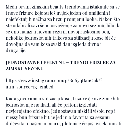
Među prvim zimskim beauty trendovima istaknule su se
i nove frizure koje su još uvijek jedan od omiljenih i
najefektnijih načina za brzu promjenu looka. Nakon što
ste odabrali savršeno osvježenje za novu sezonu, bilo da
se ono nalazi u novom rezu ili novoj raskošnoj boji,
nekoliko jednostavnih trikova za stilizaciju kose bit će
dovoljna da vam kosa svaki dan izgleda divno i
drugačije.
JEDNOSTAVNE I EFEKTNE – TRENDI FRIZURE ZA
ZIMSKU SEZONU
https://www.instagram.com/p/Bo6yqDanOak/?
utm_source=ig_embed
Kada govorimo o stilizaciji kose, frizure će ove zime biti
jednostavnije no ikad, ali će pritom izgledati
nevjerojatno efektno. Jednostavan niski ili visoki rep i
messy bun frizure bit će jedan o favorita za sezonu
dolčevita u našem ormaru, pletenice će još uvijek unositi