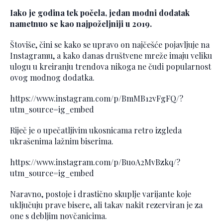
Iako je godina tek počela, jedan modni dodatak
nametnuo se kao najpoželjniji u 2019.
Štoviše, čini se kako se upravo on najčešće pojavljuje na
Instagramu, a kako danas društvene mreže imaju veliku
ulogu u kreiranju trendova nikoga ne čudi popularnost
ovog modnog dodatka.
https://www.instagram.com/p/BmMB12vFgFQ/?
utm_source=ig_embed
Riječ je o upečatljivim ukosnicama retro izgleda
ukrašenima lažnim biserima.
https://www.instagram.com/p/BuoA2MvBzkq/?
utm_source=ig_embed
Naravno, postoje i drastično skuplje varijante koje
uključuju prave bisere, ali takav nakit rezerviran je za
one s debljim novčanicima.