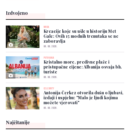
Izdvojeno
MODA
Kreacije koje su ušle u historiju Met
Gale: Ovih 15 modnih trenutaka se ne
zaboravlja
06. 08. 2026.
PUTOVANJA
Kristalno more, predivne plaže i
pristupačne cijene: Albanija osvaja bh.
turiste
06. 08. 2026.
CELEBRITY
Antonija Čerkez otvorila dušu o ljubavi,
izdaji i uspjehu: "Malo je ljudi kojima
možete vjerovati"
05. 08. 2026.
Najčitanije