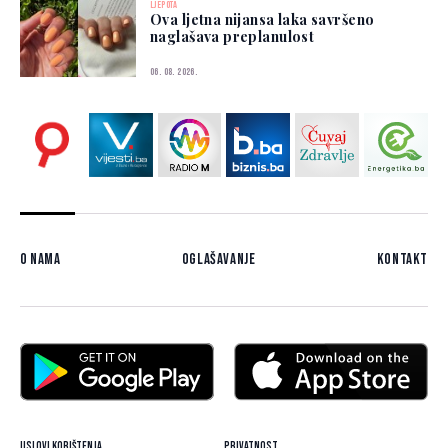
LJEPOTA
Ova ljetna nijansa laka savršeno
naglašava preplanulost
06. 08. 2026.
O nama
Oglašavanje
Kontakt
Uslovi korištenja
Privatnost