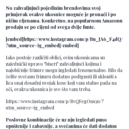
No zahvaljujući pojedinim brendovima svoj
primjerak ovakve ukosnice moguće je pronaći i po
nižim cijenama. Konkretno, na popularnom Amazonu
prodaju se po cijeni od svega dvije funte.
[embed]https://www.instagram.com/p/Bu_JA6_F4dQ/
?utm_source=ig_embed[/embed]
Iako postoje različiti oblici, ovim ukosnicama su
zajednički upravo "biseri" zahvaljujući kojima i
najobičnije frizure mogu izgledati fenomenalno. Bilo da
želite svečanu frizuru dodatno podignuti ili skloniti s
lica onaj dosadni uvojak kose koji vam stalno pada na
oči, ovakva ukosnica je sve što vam treba.
https://www.instagram.com/p/BvQFegOns3u/?
utm_source=ig_embed
Poslovne kombinacije će uz nju izgledati puno
opuštenije i zabavnije, a svečanima će dati dodatnu