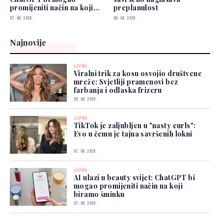
promijeniti način na koji
preplanulost
biramo šminku
07. 08. 2026.
06. 08. 2026.
Najnovije
LJEPOTA
Viralni trik za kosu osvojio društvene
mreže: Svjetliji pramenovi bez
farbanja i odlaska frizeru
09. 08. 2026.
LJEPOTA
TikTok je zaljubljen u "nasty curls":
Evo u čemu je tajna savršenih lokni
07. 08. 2026.
LJEPOTA
AI ulazi u beauty svijet: ChatGPT bi
mogao promijeniti način na koji
biramo šminku
07. 08. 2026.