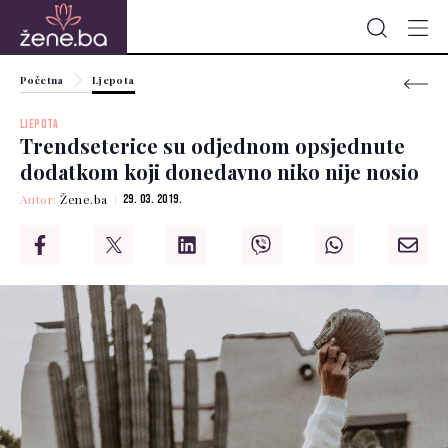
Početna
Ljepota
LJEPOTA
Trendseterice su odjednom opsjednute
dodatkom koji donedavno niko nije nosio
Autor:
Žene.ba
29. 03. 2019.