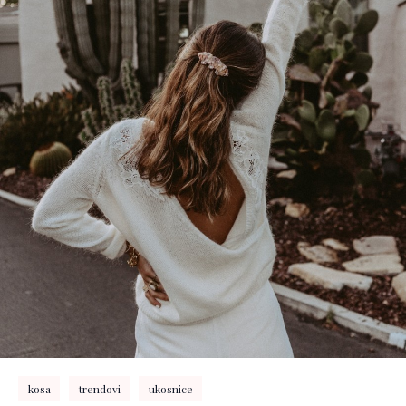
kosa
trendovi
ukosnice