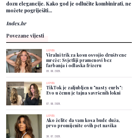
dozu elegancije. Kako god je odlučite kombinirati, ne
možete pogriješiti...
Index.hr
Povezane vijesti
LJEPOTA
Viralni trik za kosu osvojio društvene
mreže: Svjetliji pramenovi bez
farbanja i odlaska frizeru
09. 08. 2026.
LJEPOTA
TikTok je zaljubljen u "nasty curls":
Evo u čemu je tajna savršenih lokni
07. 08. 2026.
LJEPOTA
Ako želite da vam kosa bude duža,
prvo promijenite ovih pet navika
30. 07. 2026.