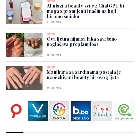
LJEPOTA
AI ulazi u beauty svijet: ChatGPT bi
mogao promijeniti način na koji
biramo šminku
07. 08. 2026.
LJEPOTA
Ova ljetna nijansa laka savršeno
naglašava preplanulost
06. 08. 2026.
LJEPOTA
Manikura sa sardinama postala je
neočekivani beauty hit ovog ljeta
05. 08. 2026.