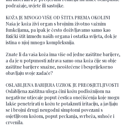
podražaje, uvjete ili sastojke.
KOŽA JE MNOGO VIŠE OD ŠTITA PREMA OKOLINI
Naša je koža živi organ s brojnim životno važnim
funkcijama, pa ipak je često doživljavamo samo kao
fizički štit između naših organa i ostatka svijeta, dok je
istina o njoj mnogo kompleksnija.
Znate li da vaša koža ima više od jedne zaštitne barijere,
a da je u potpunosti zdrava samo ona koža čije su obje
zaštitne barijere snažne, neoštećene i besprijekorno
obavljaju svoje zadaće?
OSLABLJENA BARIJERA UZROK JE PREOSJETLJIVOSTI
Oslabljena zaštitna uloga čini kožu podložnijom na
negativne utjecaje poput čestica onečišćenja koje mogu
lakše penetrirati u kožu te potaknuti iritaciju, a javljaju
se i brojni drugi neugodni simptomi povezani s
osjetljivom kožom, poput peckanja, svrbeža, suhoće i
crvenila.