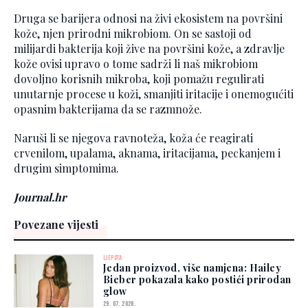
Druga se barijera odnosi na živi ekosistem na površini
kože, njen prirodni mikrobiom. On se sastoji od
milijardi bakterija koji žive na površini kože, a zdravlje
kože ovisi upravo o tome sadrži li naš mikrobiom
dovoljno korisnih mikroba, koji pomažu regulirati
unutarnje procese u koži, smanjiti iritacije i onemogućiti
opasnim bakterijama da se razmnože.
Naruši li se njegova ravnoteža, koža će reagirati
crvenilom, upalama, aknama, iritacijama, peckanjem i
drugim simptomima.
Journal.hr
Povezane vijesti
LJEPOTA
Jedan proizvod, više namjena: Hailey
Bieber pokazala kako postići prirodan
glow
29. 07. 2026.