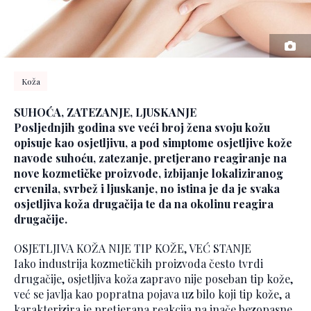
Koža
SUHOĆA, ZATEZANJE, LJUSKANJE
Posljednjih godina sve veći broj žena svoju kožu
opisuje kao osjetljivu, a pod simptome osjetljive kože
navode suhoću, zatezanje, pretjerano reagiranje na
nove kozmetičke proizvode, izbijanje lokaliziranog
crvenila, svrbež i ljuskanje, no istina je da je svaka
osjetljiva koža drugačija te da na okolinu reagira
drugačije.
OSJETLJIVA KOŽA NIJE TIP KOŽE, VEĆ STANJE
Iako industrija kozmetičkih proizvoda često tvrdi
drugačije, osjetljiva koža zapravo nije poseban tip kože,
već se javlja kao popratna pojava uz bilo koji tip kože, a
karakterizira je pretjerana reakcija na inače bezopasne