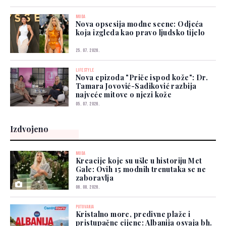
MODA
Nova opsesija modne scene: Odjeća
koja izgleda kao pravo ljudsko tijelo
25. 07. 2026.
LIFESTYLE
Nova epizoda "Priče ispod kože": Dr.
Tamara Jovović-Sadiković razbija
najveće mitove o njezi kože
05. 07. 2026.
Izdvojeno
MODA
Kreacije koje su ušle u historiju Met
Gale: Ovih 15 modnih trenutaka se ne
zaboravlja
06. 08. 2026.
PUTOVANJA
Kristalno more, predivne plaže i
pristupačne cijene: Albanija osvaja bh.