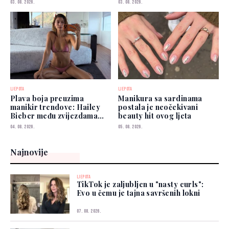
03. 08. 2026.
03. 08. 2026.
LJEPOTA
LJEPOTA
Plava boja preuzima
Manikura sa sardinama
manikir trendove: Hailey
postala je neočekivani
Bieber među zvijezdama
beauty hit ovog ljeta
koje je već nose
04. 08. 2026.
05. 08. 2026.
Najnovije
LJEPOTA
TikTok je zaljubljen u "nasty curls":
Evo u čemu je tajna savršenih lokni
07. 08. 2026.