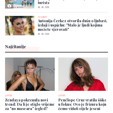
turiste
06. 08. 2026.
CELEBRITY
Antonija Čerkez otvorila dušu o ljubavi,
izdaji i uspjehu: "Malo je ljudi kojima
možete vjerovati"
05. 08. 2026.
Najčitanije
LJEPOTA
LJEPOTA
Zendaya pokrenula novi
Penélope Cruz vratila šiške
trend: Da li je stiglo vrijeme
u fokus: Ovo je frizura koju
za "no mascara" izgled?
ćemo viđati cijele jeseni