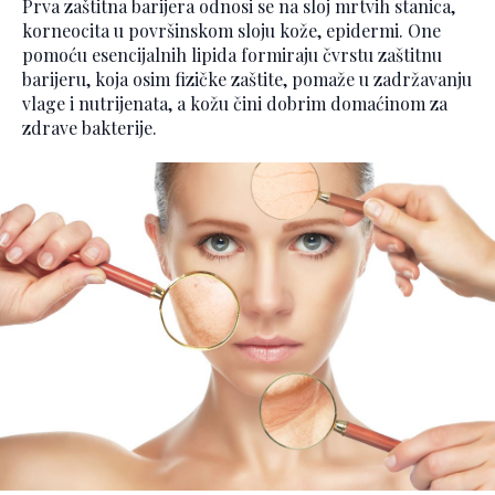
Prva zaštitna barijera odnosi se na sloj mrtvih stanica,
korneocita u površinskom sloju kože, epidermi. One
pomoću esencijalnih lipida formiraju čvrstu zaštitnu
barijeru, koja osim fizičke zaštite, pomaže u zadržavanju
vlage i nutrijenata, a kožu čini dobrim domaćinom za
zdrave bakterije.