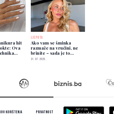
LJEPOTA
nikura hit
Ako vam se šminka
nokte: Ova
razmaže na vrućini, ne
tehnika
brinite – sada je to
žuje prste
moderno
31. 07. 2026.
ovi korištenja
Privatnost