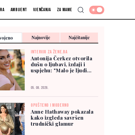
fra
Ambijent
Vjenčanja
Za mame
Najnovije
Najčitanije
vojeno
INTERVJU ZA ŽENE.BA
Antonija Čerkez otvorila
dušu o ljubavi, izdaji i
uspjehu: "Malo je ljudi
kojima možete vjerovati"
05. 08. 2026.
OPUŠTENO I MODERNO
Anne Hathaway pokazala
kako izgleda savršen
trudnički glamur