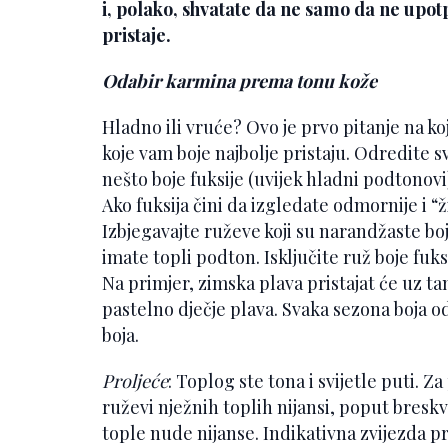
i, polako, shvatate da ne samo da ne upo
pristaje.
Odabir karmina prema tonu kože
Hladno ili vruće? Ovo je prvo pitanje na k
koje vam boje najbolje pristaju. Odredite s
nešto boje fuksije (uvijek hladni podtonovi
Ako fuksija čini da izgledate odmornije i “
Izbjegavajte ruževe koji su narandžaste b
imate topli podton. Isključite ruž boje fuksi
Na primjer, zimska plava pristajat će uz ta
pastelno dječje plava. Svaka sezona boja 
boja.
Proljeće
: Toplog ste tona i svijetle puti. 
ruževi nježnih toplih nijansi, poput breskv
tople nude nijanse. Indikativna zvijezda pr