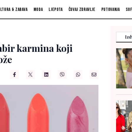
ltura & zabava
Moda
Ljepota
Čuvaj zdravlje
Putovanja
So
Izd
abir karmina koji
ože