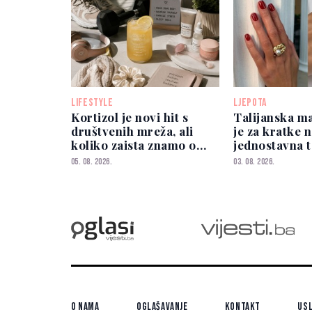
LIFESTYLE
LJEPOTA
Kortizol je novi hit s
Talijanska ma
društvenih mreža, ali
je za kratke 
koliko zaista znamo o
jednostavna 
njemu?
vizualno izdu
05. 08. 2026.
03. 08. 2026.
O nama
Oglašavanje
Kontakt
Usl