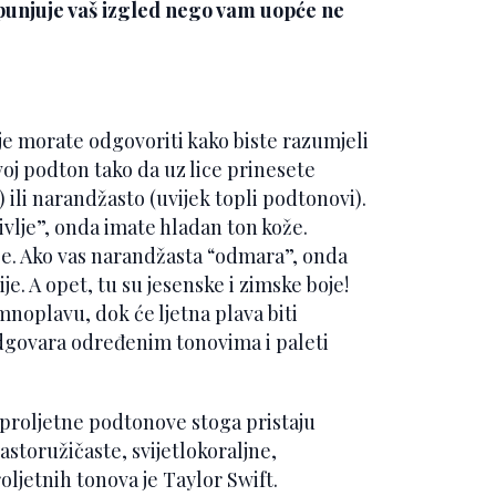
tpunjuje vaš izgled nego vam uopće ne
oje morate odgovoriti kako biste razumjeli
voj podton tako da uz lice prinesete
) ili narandžasto (uvijek topli podtonovi).
življe”, onda imate hladan ton kože.
oje. Ako vas narandžasta “odmara”, onda
je. A opet, tu su jesenske i zimske boje!
mnoplavu, dok će ljetna plava biti
odgovara određenim tonovima i paleti
Za proljetne podtonove stoga pristaju
astoružičaste, svijetlokoraljne,
oljetnih tonova je Taylor Swift.