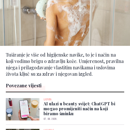
Tuširanje je više od higijenske navike, to je i način na
koji vodimo brigu o zdravlju kože. Umjerenost, pravilna
njega i prilagođavanje vlastitim navikama i uslovima
života ključ su za zdrav i njegovan izgled.
Povezane vijesti
LJEPOTA
AI ulazi u beauty svijet: ChatGPT bi
mogao promijeniti način na koji
biramo šminku
07. 08. 2026.