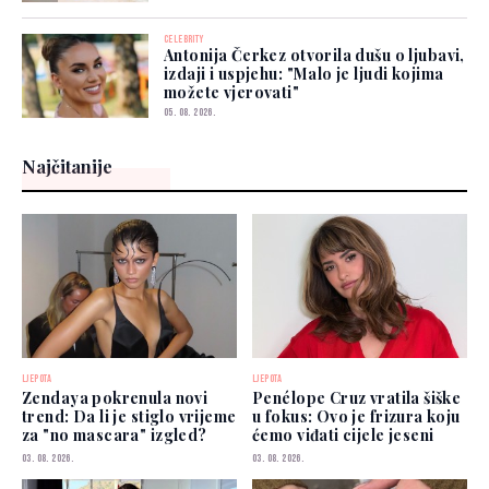
CELEBRITY
Antonija Čerkez otvorila dušu o ljubavi,
izdaji i uspjehu: "Malo je ljudi kojima
možete vjerovati"
05. 08. 2026.
Najčitanije
LJEPOTA
LJEPOTA
Zendaya pokrenula novi
Penélope Cruz vratila šiške
trend: Da li je stiglo vrijeme
u fokus: Ovo je frizura koju
za "no mascara" izgled?
ćemo viđati cijele jeseni
03. 08. 2026.
03. 08. 2026.