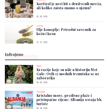
LIFESTYLE
Kortizol je novi hit s društvenih mreža,
ali koliko zaista znamo o njemu?
05. 08. 2026.
LJEPOTA
Ulje konoplje: Prirodni saveznik za
kožu i kosu
23. 07. 2026.
Izdvojeno
MODA
Kreacije koje su ušle u historiju Met
Gale: Ovih 15 modnih trenutaka se ne
zaboravlja
06. 08. 2026.
PUTOVANJA
Kristalno more, predivne plaže i
pristupačne cijene: Albanija osvaja bh.
turiste
06. 08. 2026.