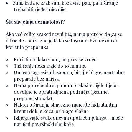
Zimi, kada je zrak suh, koža više pati, pa tuširanje
treba biti rjeđe i nježnije.
Šta savjetuju dermatolozi?
Ako već volite svakodnevni tuš, nema potrebe da ga se
odričete – ali važno je kako se tuširate. Evo nekoliko
korisnih preporuka:
Koristite mlaku vodu, ne previše vruću.
Tuširanje neka traje do 10 minuta.
Umjesto agresivnih sapuna, birajte blage, neutralne
preparate bez mirisa.
Nema potrebe da sapunom prelazite cijelo tijelo –
dovoljno je oprati ključna područja (pazuhe,
prepone, stopala).
Nakon tuširanja, obavezno nanesite hidratantnu
kremu dok je koža još blago vlažna.
Izbjegavajte svakodnevnu upotrebu pilinga – može
narušiti površinski sloj kože.