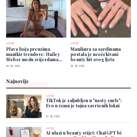
LJEPOTA
LJEPOTA
Plava boja preuzima
Manikura sa sardinama
manikir trendove: Hailey
postala je neočekivani
Bieber među zvijezdama
beauty hit ovog ljeta
koje je već nose
04. 08. 2026.
05. 08. 2026.
Najnovije
LJEPOTA
TikTok je zaljubljen u "nasty curls":
Evo u čemu je tajna savršenih lokni
07. 08. 2026.
LJEPOTA
AI ulazi u beauty svijet: ChatGPT bi