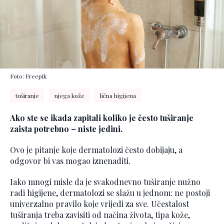
Foto: Freepik
tuširanje
njega kože
lična higijena
Ako ste se ikada zapitali koliko je često tuširanje
zaista potrebno – niste jedini.
Ovo je pitanje koje dermatolozi često dobijaju, a
odgovor bi vas mogao iznenaditi.
Iako mnogi misle da je svakodnevno tuširanje nužno
radi higijene, dermatolozi se slažu u jednom: ne postoji
univerzalno pravilo koje vrijedi za sve. Učestalost
tuširanja treba zavisiti od načina života, tipa kože,