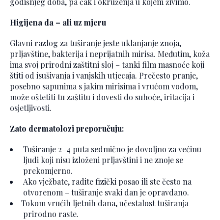
godišnjeg doba, pa čak i okruženja u kojem živimo.
Higijena da – ali uz mjeru
Glavni razlog za tuširanje jeste uklanjanje znoja,
prljavštine, bakterija i neprijatnih mirisa. Međutim, koža
ima svoj prirodni zaštitni sloj – tanki film masnoće koji
štiti od isušivanja i vanjskih utjecaja. Prečesto pranje,
posebno sapunima s jakim mirisima i vrućom vodom,
može oštetiti tu zaštitu i dovesti do suhoće, iritacija i
osjetljivosti.
Zato dermatolozi preporučuju:
Tuširanje 2–4 puta sedmično je dovoljno za većinu
ljudi koji nisu izloženi prljavštini i ne znoje se
prekomjerno.
Ako vježbate, radite fizički posao ili ste često na
otvorenom – tuširanje svaki dan je opravdano.
Tokom vrućih ljetnih dana, učestalost tuširanja
prirodno raste.