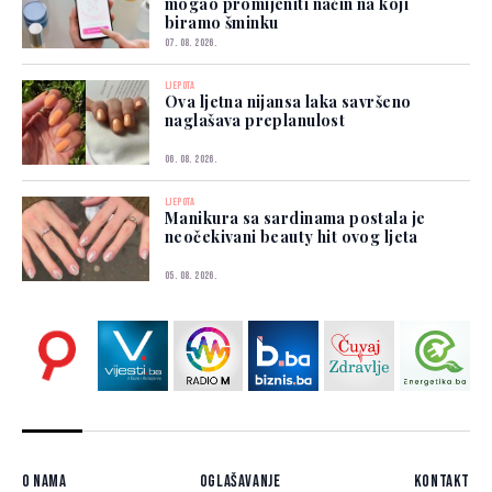
mogao promijeniti način na koji
biramo šminku
07. 08. 2026.
LJEPOTA
Ova ljetna nijansa laka savršeno
naglašava preplanulost
06. 08. 2026.
LJEPOTA
Manikura sa sardinama postala je
neočekivani beauty hit ovog ljeta
05. 08. 2026.
O nama
Oglašavanje
Kontakt