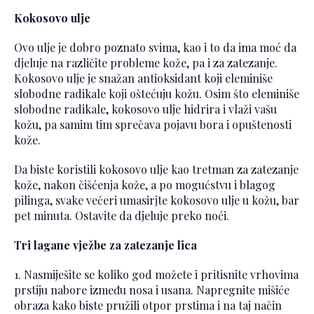
Kokosovo ulje
Ovo ulje je dobro poznato svima, kao i to da ima moć da
djeluje na različite probleme kože, pa i za zatezanje.
Kokosovo ulje je snažan antioksidant koji eleminiše
slobodne radikale koji oštećuju kožu. Osim što eleminiše
slobodne radikale, kokosovo ulje hidrira i vlaži vašu
kožu, pa samim tim sprečava pojavu bora i opuštenosti
kože.
Da biste koristili kokosovo ulje kao tretman za zatezanje
kože, nakon čišćenja kože, a po mogućstvu i blagog
pilinga, svake večeri umasirjte kokosovo ulje u kožu, bar
pet minuta. Ostavite da djeluje preko noći.
Tri lagane vježbe za zatezanje lica
1. Nasmiješite se koliko god možete i pritisnite vrhovima
prstiju nabore između nosa i usana. Napregnite mišiće
obraza kako biste pružili otpor prstima i na taj način