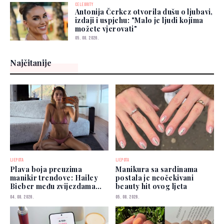
CELEBRITY
Antonija Čerkez otvorila dušu o ljubavi,
izdaji i uspjehu: "Malo je ljudi kojima
možete vjerovati"
05. 08. 2026.
Najčitanije
LJEPOTA
LJEPOTA
Plava boja preuzima
Manikura sa sardinama
manikir trendove: Hailey
postala je neočekivani
Bieber među zvijezdama
beauty hit ovog ljeta
koje je već nose
04. 08. 2026.
05. 08. 2026.