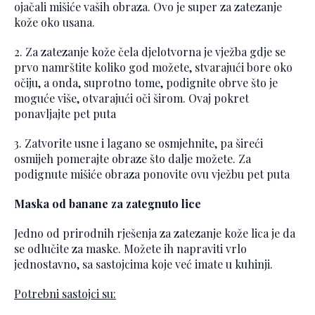
ojačali mišiće vaših obraza. Ovo je super za zatezanje
kože oko usana.
2. Za zatezanje kože čela djelotvorna je vježba gdje se
prvo namrštite koliko god možete, stvarajući bore oko
očiju, a onda, suprotno tome, podignite obrve što je
moguće više, otvarajući oči širom. Ovaj pokret
ponavljajte pet puta
3. Zatvorite usne i lagano se osmjehnite, pa šireći
osmijeh pomerajte obraze što dalje možete. Za
podignute mišiće obraza ponovite ovu vježbu pet puta
Maska od banane za zategnuto lice
Jedno od prirodnih rješenja za zatezanje kože lica je da
se odlučite za maske. Možete ih napraviti vrlo
jednostavno, sa sastojcima koje već imate u kuhinji.
Potrebni sastojci su: