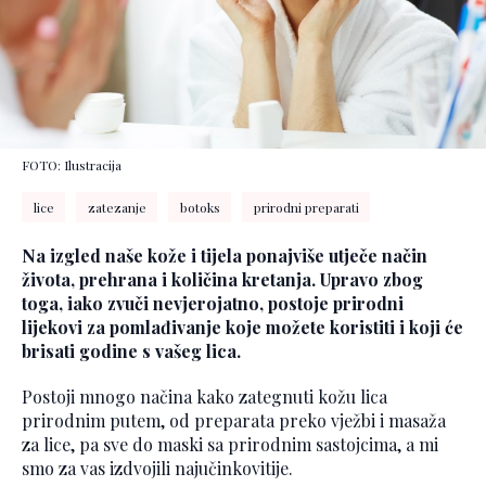
FOTO: Ilustracija
lice
zatezanje
botoks
prirodni preparati
Na izgled naše kože i tijela ponajviše utječe način
života, prehrana i količina kretanja. Upravo zbog
toga, iako zvuči nevjerojatno, postoje prirodni
lijekovi za pomlađivanje koje možete koristiti i koji će
brisati godine s vašeg lica.
Postoji mnogo načina kako zategnuti kožu lica
prirodnim putem, od preparata preko vježbi i masaža
za lice, pa sve do maski sa prirodnim sastojcima, a mi
smo za vas izdvojili najučinkovitije.