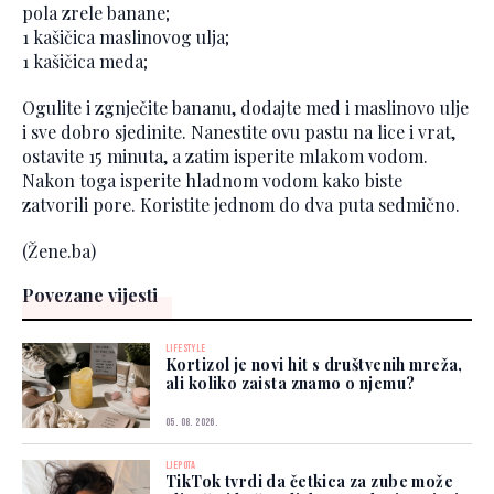
pola zrele banane;
1 kašičica maslinovog ulja;
1 kašičica meda;
Ogulite i zgnječite bananu, dodajte med i maslinovo ulje
i sve dobro sjedinite. Nanestite ovu pastu na lice i vrat,
ostavite 15 minuta, a zatim isperite mlakom vodom.
Nakon toga isperite hladnom vodom kako biste
zatvorili pore. Koristite jednom do dva puta sedmično.
(Žene.ba)
Povezane vijesti
LIFESTYLE
Kortizol je novi hit s društvenih mreža,
ali koliko zaista znamo o njemu?
05. 08. 2026.
LJEPOTA
TikTok tvrdi da četkica za zube može