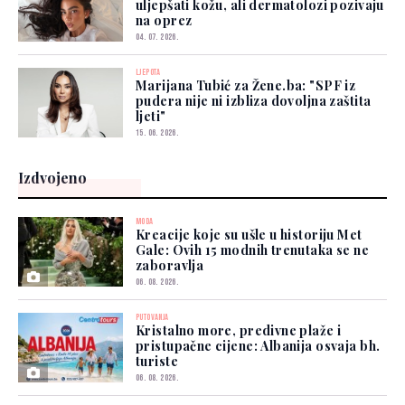
uljepšati kožu, ali dermatolozi pozivaju
na oprez
04. 07. 2026.
LJEPOTA
Marijana Tubić za Žene.ba: "SPF iz
pudera nije ni izbliza dovoljna zaštita
ljeti"
15. 06. 2026.
Izdvojeno
MODA
Kreacije koje su ušle u historiju Met
Gale: Ovih 15 modnih trenutaka se ne
zaboravlja
06. 08. 2026.
PUTOVANJA
Kristalno more, predivne plaže i
pristupačne cijene: Albanija osvaja bh.
turiste
06. 08. 2026.