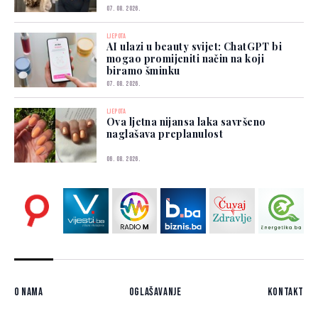
07. 08. 2026.
LJEPOTA
AI ulazi u beauty svijet: ChatGPT bi
mogao promijeniti način na koji
biramo šminku
07. 08. 2026.
LJEPOTA
Ova ljetna nijansa laka savršeno
naglašava preplanulost
06. 08. 2026.
O nama
Oglašavanje
Kontakt