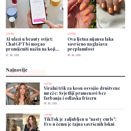
LJEPOTA
LJEPOTA
AI ulazi u beauty svijet:
Ova ljetna nijansa laka
ChatGPT bi mogao
savršeno naglašava
promijeniti način na koji
preplanulost
biramo šminku
07. 08. 2026.
06. 08. 2026.
Najnovije
LJEPOTA
Viralni trik za kosu osvojio društvene
mreže: Svjetliji pramenovi bez
farbanja i odlaska frizeru
09. 08. 2026.
LJEPOTA
TikTok je zaljubljen u "nasty curls":
Evo u čemu je tajna savršenih lokni