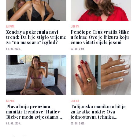
LJEPOTA
LJEPOTA
Zendaya pokrenula novi
Penélope Cruz vratila šiške
trend: Da li je stiglo vrijeme
u fokus: Ovo je frizura koju
za "no mascara" izgled?
ćemo viđati cijele jeseni
03. 08. 2026.
03. 08. 2026.
LJEPOTA
LJEPOTA
Plava boja preuzima
Talijanska manikura hit je
manikir trendove: Hailey
za kratke nokte: Ova
Bieber među zvijezdama
jednostavna tehnika
koje je već nose
vizualno izdužuje prste
04. 08. 2026.
03. 08. 2026.