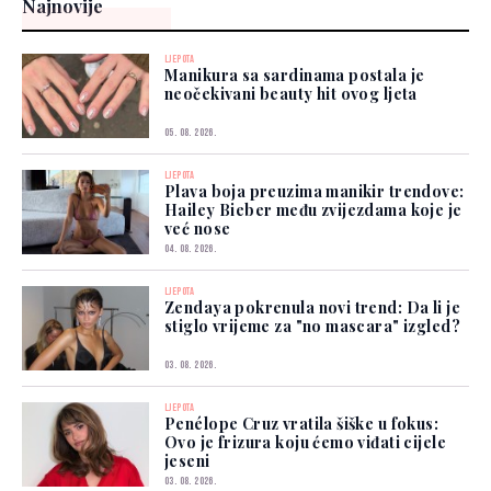
Najnovije
LJEPOTA
Manikura sa sardinama postala je
neočekivani beauty hit ovog ljeta
05. 08. 2026.
LJEPOTA
Plava boja preuzima manikir trendove:
Hailey Bieber među zvijezdama koje je
već nose
04. 08. 2026.
LJEPOTA
Zendaya pokrenula novi trend: Da li je
stiglo vrijeme za "no mascara" izgled?
03. 08. 2026.
LJEPOTA
Penélope Cruz vratila šiške u fokus:
Ovo je frizura koju ćemo viđati cijele
jeseni
03. 08. 2026.