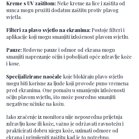
Kreme s UV zaštitom:
Neke kreme za lice i zaštita od
sunca mogu pružiti dodatnu zaštitu protiv plavog
svjetla.
Filteri za plavo svjetlo na ekranima:
Postoje filteri i
aplikacije koji mogu smanjiti izloženost plavom svjetlu.
Pauze:
Redovne pauze i odmor od ekrana mogu
smanjiti naprezanje očiju i poboljšati opće zdravlje kože
i kose.
Specijalizirane naočale
koje blokiraju plavo svjetlo
mogu biti korisne za ljude koji provode puno vremena
pred ekranima. One pomažu u smanjenju izloženosti
očiju plavom svjetlu, što može posredno smanjiti
negativne učinke na kožu.
Iako zračenje iz monitora nije neposredna prijetnja
zdravlju kose ili kože, važno je održavati ravnotežu i
prakticirati dobru njegu kože, uzimati odmore od
ekrana i primijeniti zaštitu kad je to potrebno.