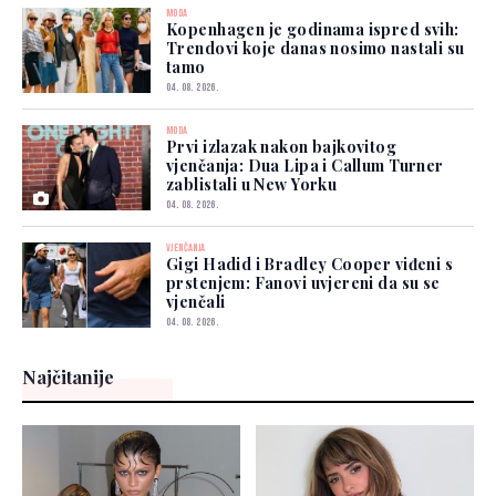
MODA
Kopenhagen je godinama ispred svih:
Trendovi koje danas nosimo nastali su
tamo
04. 08. 2026.
MODA
Prvi izlazak nakon bajkovitog
vjenčanja: Dua Lipa i Callum Turner
zablistali u New Yorku
04. 08. 2026.
VJENČANJA
Gigi Hadid i Bradley Cooper viđeni s
prstenjem: Fanovi uvjereni da su se
vjenčali
04. 08. 2026.
Najčitanije