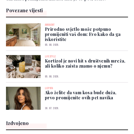
Povezane vijesti
AMBIJENT
Prirodno svjetlo može potpuno
promijeniti vaš dom: Evo kako da ga
iskoristite
05. 08. 2026.
LIFESTYLE
Kortizol je novi hit s društvenih mreža,
ali koliko zaista znamo o njemu?
05. 08. 2026.
LJEPOTA
Ako želite da vam kosa bude duža,
prvo promijenite ovih pet navika
30. 07. 2026.
Izdvojeno