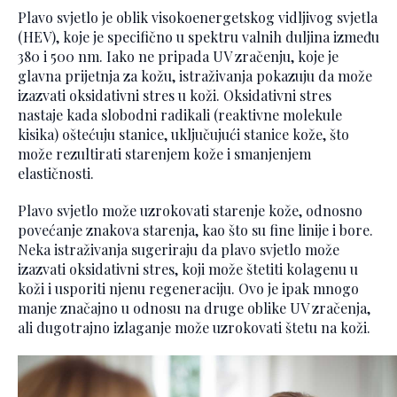
Plavo svjetlo je oblik visokoenergetskog vidljivog svjetla
(HEV), koje je specifično u spektru valnih duljina između
380 i 500 nm. Iako ne pripada UV zračenju, koje je
glavna prijetnja za kožu, istraživanja pokazuju da može
izazvati oksidativni stres u koži. Oksidativni stres
nastaje kada slobodni radikali (reaktivne molekule
kisika) oštećuju stanice, uključujući stanice kože, što
može rezultirati starenjem kože i smanjenjem
elastičnosti.
Plavo svjetlo može uzrokovati starenje kože, odnosno
povećanje znakova starenja, kao što su fine linije i bore.
Neka istraživanja sugeriraju da plavo svjetlo može
izazvati oksidativni stres, koji može štetiti kolagenu u
koži i usporiti njenu regeneraciju. Ovo je ipak mnogo
manje značajno u odnosu na druge oblike UV zračenja,
ali dugotrajno izlaganje može uzrokovati štetu na koži.