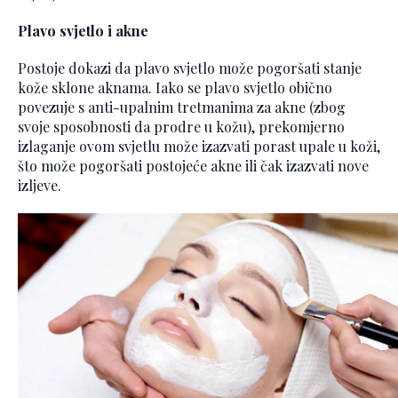
Plavo svjetlo i akne
Postoje dokazi da plavo svjetlo može pogoršati stanje
kože sklone aknama. Iako se plavo svjetlo obično
povezuje s anti-upalnim tretmanima za akne (zbog
svoje sposobnosti da prodre u kožu), prekomjerno
izlaganje ovom svjetlu može izazvati porast upale u koži,
što može pogoršati postojeće akne ili čak izazvati nove
izljeve.