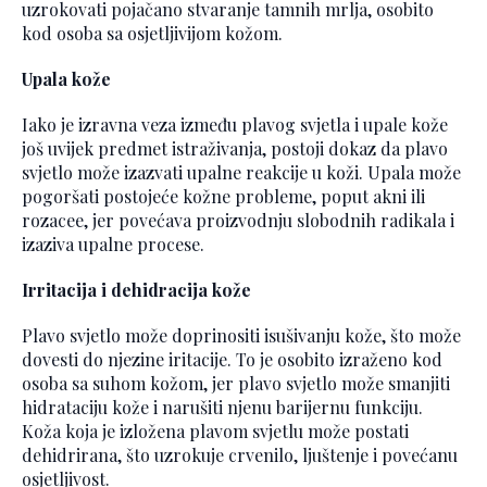
uzrokovati pojačano stvaranje tamnih mrlja, osobito
kod osoba sa osjetljivijom kožom.
Upala kože
Iako je izravna veza između plavog svjetla i upale kože
još uvijek predmet istraživanja, postoji dokaz da plavo
svjetlo može izazvati upalne reakcije u koži. Upala može
pogoršati postojeće kožne probleme, poput akni ili
rozacee, jer povećava proizvodnju slobodnih radikala i
izaziva upalne procese.
Irritacija i dehidracija kože
Plavo svjetlo može doprinositi isušivanju kože, što može
dovesti do njezine iritacije. To je osobito izraženo kod
osoba sa suhom kožom, jer plavo svjetlo može smanjiti
hidrataciju kože i narušiti njenu barijernu funkciju.
Koža koja je izložena plavom svjetlu može postati
dehidrirana, što uzrokuje crvenilo, ljuštenje i povećanu
osjetljivost.