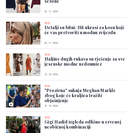
sezone
01. 11. 2018.
MODA
Detalji su bitni: Hit ukrasi za kosu koji
će vas pretvoriti u modnu zvijezdu
01. 11. 2018.
MODA
Haljine dugih rukava su rješenje za sve
jesenske modne nedoumice
31. 10. 2018.
MODA
"Prozirna" suknja Meghan Markle
zbog koje će kraljica tražiti
objašnjenje
31. 10. 2018.
MODA
Gigi Hadid izgleda odlično u crvenoj
neobičnoj kombinaciji