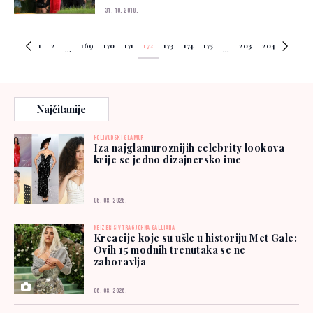
31. 10. 2018.
1
2
169
170
171
172
173
174
175
203
204
...
...
Najčitanije
HOLIVUDSKI GLAMUR
Iza najglamuroznijih celebrity lookova
krije se jedno dizajnersko ime
06. 08. 2026.
NEIZBRISIV TRAG JOHNA GALLIANA
Kreacije koje su ušle u historiju Met Gale:
Ovih 15 modnih trenutaka se ne
zaboravlja
06. 08. 2026.