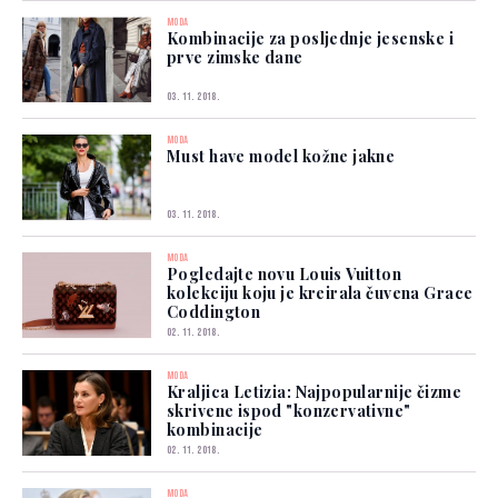
MODA
Kombinacije za posljednje jesenske i
prve zimske dane
03. 11. 2018.
MODA
Must have model kožne jakne
03. 11. 2018.
MODA
Pogledajte novu Louis Vuitton
kolekciju koju je kreirala čuvena Grace
Coddington
02. 11. 2018.
MODA
Kraljica Letizia: Najpopularnije čizme
skrivene ispod "konzervativne"
kombinacije
02. 11. 2018.
MODA