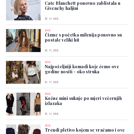
Cate Blanchett ponovno zablistala u
Givenchy haljini
02. 11. 2018.
MODA
Čizme s početka milenija ponovno su
postale veliki hit
02. 11. 2018.
MODA
Najpoželjniji komadi koje ćemo ove
godine nositi - oko struka
01. 11. 2018.
MODA
Kožne mini suknje po mjeri večernjih
izlazaka
01. 11. 2018.
MODA
Trendi pletivo kojem se vraćamo i ove