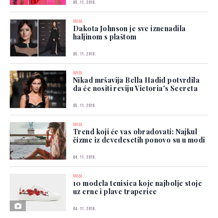
05. 11. 2018.
MODA
Dakota Johnson je sve iznenadila
haljinom s plaštom
05. 11. 2018.
MODA
Nikad mršavija Bella Hadid potvrdila
da će nositi reviju Victoria's Secreta
05. 11. 2018.
MODA
Trend koji će vas obradovati: Najkul
čizme iz devedesetih ponovo su u modi
04. 11. 2018.
MODA
10 modela tenisica koje najbolje stoje
uz crne i plave traperice
04. 11. 2018.