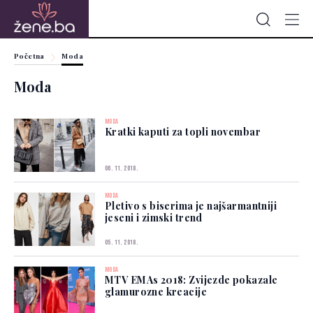
Početna
Moda
Moda
MODA
Kratki kaputi za topli novembar
06. 11. 2018.
MODA
Pletivo s biserima je najšarmantniji
jeseni i zimski trend
05. 11. 2018.
MODA
MTV EMAs 2018: Zvijezde pokazale
glamurozne kreacije