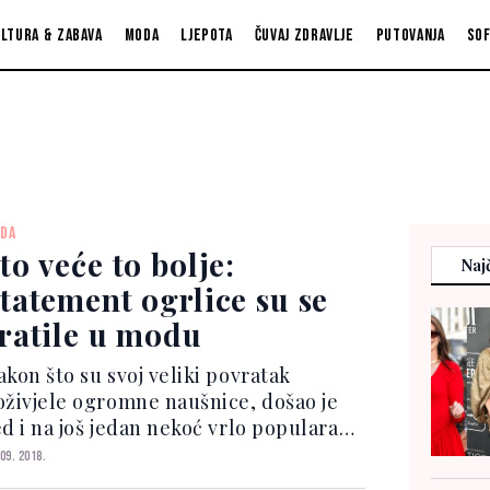
ltura & zabava
Moda
Ljepota
Čuvaj zdravlje
Putovanja
So
DA
to veće to bolje:
Najč
tatement ogrlice su se
ratile u modu
akon što su svoj veliki povratak
oživjele ogromne naušnice, došao je
ed i na još jedan nekoć vrlo popularan
mad nakita. Riječ je o velikim,
 09. 2018.
akozvanim statement ogrlicama koje