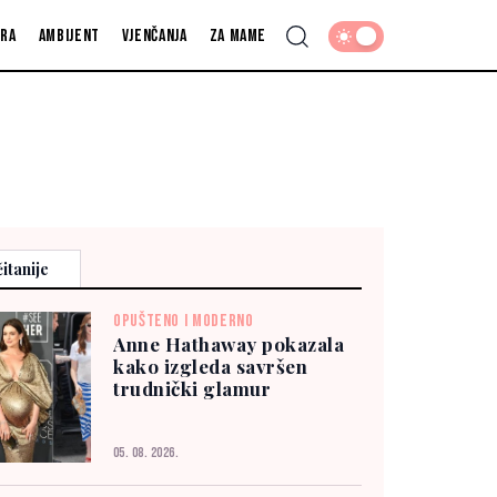
fra
Ambijent
Vjenčanja
Za mame
itanije
OPUŠTENO I MODERNO
Anne Hathaway pokazala
kako izgleda savršen
trudnički glamur
05. 08. 2026.