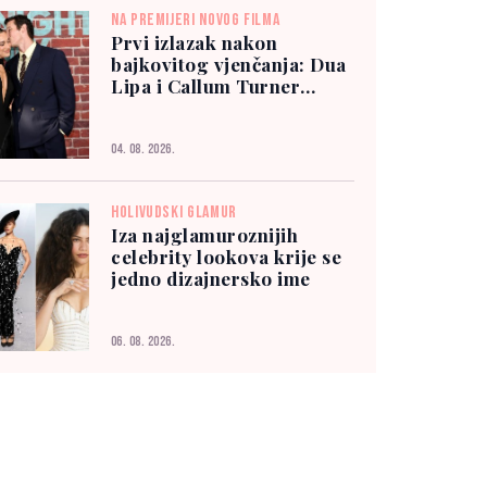
NA PREMIJERI NOVOG FILMA
Prvi izlazak nakon
bajkovitog vjenčanja: Dua
Lipa i Callum Turner
zablistali u New Yorku
04. 08. 2026.
HOLIVUDSKI GLAMUR
Iza najglamuroznijih
celebrity lookova krije se
jedno dizajnersko ime
06. 08. 2026.