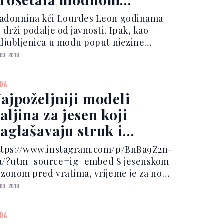
istom
adonnina kći Lourdes Leon godinama
 drži podalje od javnosti. Ipak, kao
aljubljenica u modu poput njezine
ajke, 21-godišnja Lourdes već
 09. 2018.
radicionalno odlazi na njujorškoj
edmici mode, ali kao gošća. No, ove je
DA
odine na upravo ovom do...
ajpoželjniji modeli
aljina za jesen koji
aglašavaju struk i
askaju svakoj figuri
ttps://www.instagram.com/p/BnBa9Z2n-
a/?utm_source=ig_embed S jesenskom
ezonom pred vratima, vrijeme je za novi
očetak unutar naše garderobe. Stiže
 09. 2018.
rijeme toplog pletiva i oversized
aputa, čizama do koljena i šalova velikih
DA
put deka....