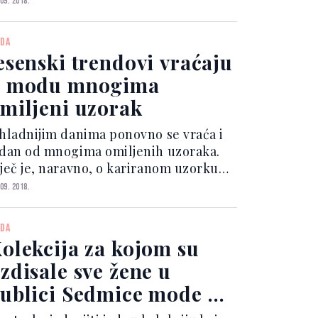
 09. 2018.
držanoj u sklopu njujorške Sedmice
ode, gdje su slavne sestre plijenile
DA
ažnju duboki...
esenski trendovi vraćaju
u modu mnogima
miljeni uzorak
 hladnijim danima ponovno se vraća i
edan od mnogima omiljenih uzoraka.
iječ je, naravno, o kariranom uzorku
ji na jesen uvijek ponovno oživi,
 09. 2018.
osebice na sakoima i kaputima. High
treet trgovine prepune su raznih
DA
djevnih komada uprav...
olekcija za kojom su
zdisale sve žene u
ublici Sedmice mode u
ew Yorku