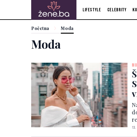
Lifestyle
Celebrity
Ku
Početna
Moda
Moda
MO
Š
S
v
N
d
r
ko
13.
t