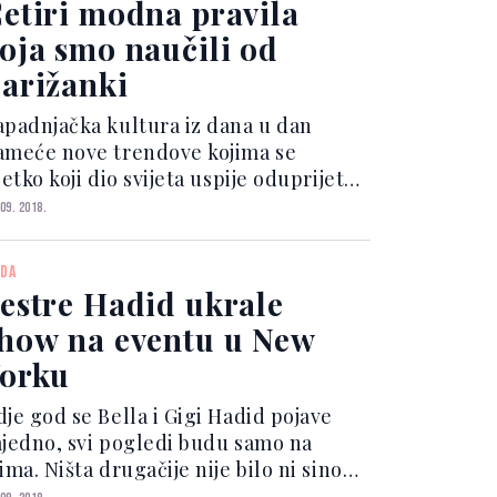
etiri modna pravila
oja smo naučili od
arižanki
apadnjačka kultura iz dana u dan
ameće nove trendove kojima se
jetko koji dio svijeta uspije oduprijeti.
d glomaznih tenisica do biciklističkih
 09. 2018.
ačica, razni odjevni komadi čiji
ovratak nikada nismo očekivali sada
DA
 na vrhuncu svoje...
estre Hadid ukrale
how na eventu u New
orku
dje god se Bella i Gigi Hadid pojave
ajedno, svi pogledi budu samo na
ima. Ništa drugačije nije bilo ni sinoć
a gala večeri Business Of Fashion 500