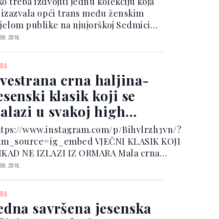
o treba izdvojiti jednu kolekciju koja
e izazvala opći trans među ženskim
ijelom publike na njujorškoj Sedmici
ode, onda će ta čast pripasti
 09. 2018.
oznatom stilisti Brandonu Maxwellu
ji je jučer predstavio svoju kolekciju
DA
osvećenu rodnom...
vestrana crna haljina-
esenski klasik koji se
alazi u svakoj high
treet kolekciji
ttps://www.instagram.com/p/Bihvlrzh3vn/?
tm_source=ig_embed VJEČNI KLASIK KOJI
IKAD NE IZLAZI IZ ORMARA Mala crna
ljina kroz desetljeća je zadržala status
 09. 2018.
ltimativnog klasika u modnom svijetu. U
lasičnim krojevima, neobičnim siluetama...
DA
edna savršena jesenska