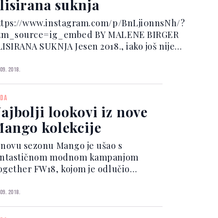
lisirana suknja
ttps://www.instagram.com/p/BnLji0nnsNh/?
tm_source=ig_embed BY MALENE BIRGER
LISIRANA SUKNJA Jesen 2018., iako još nije
lužbeno ni došla, u modne trgovine već je
asirala najljepše modele plisiranih suknji, a
 09. 2018.
šu pažnju privukla je ona...
DA
ajbolji lookovi iz nove
ango kolekcije
 novu sezonu Mango je ušao s
antastičnom modnom kampanjom
ogether FW18, kojom je odlučio
oslaviti život i sve one životne
renutke koje dijelimo s onima koje smo
 09. 2018.
dabrali. Vizuali portretiraju odnose
oje smo izgradili i uspomene...