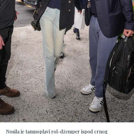
Nosila je tamnoplavi rol-džemper ispod crnog