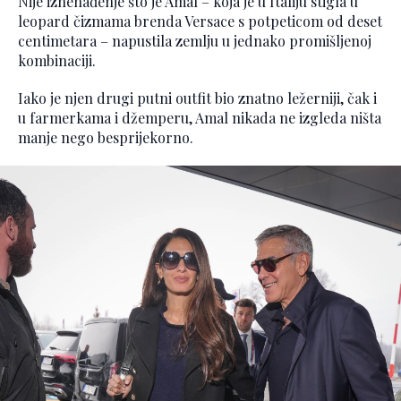
Nije iznenađenje što je Amal – koja je u Italiju stigla u
leopard čizmama brenda Versace s potpeticom od deset
centimetara – napustila zemlju u jednako promišljenoj
kombinaciji.
Iako je njen drugi putni outfit bio znatno ležerniji, čak i
u farmerkama i džemperu, Amal nikada ne izgleda ništa
manje nego besprijekorno.