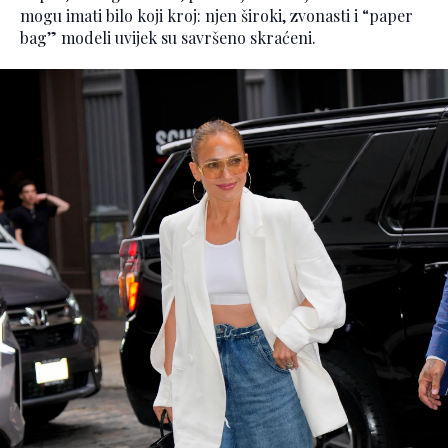
mogu imati bilo koji kroj: njen široki, zvonasti i “paper
bag” modeli uvijek su savršeno skraćeni.