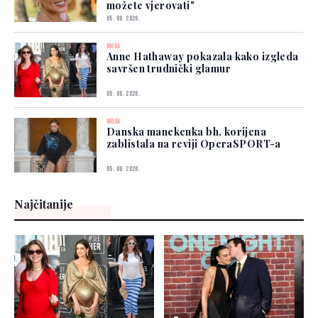
možete vjerovati"
05. 08. 2026.
MODA
Anne Hathaway pokazala kako izgleda
savršen trudnički glamur
05. 08. 2026.
MODA
Danska manekenka bh. korijena
zablistala na reviji OperaSPORT-a
05. 08. 2026.
Najčitanije