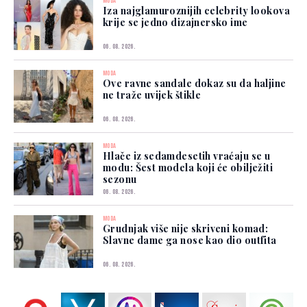
MODA
Iza najglamuroznijih celebrity lookova
krije se jedno dizajnersko ime
06. 08. 2026.
MODA
Ove ravne sandale dokaz su da haljine
ne traže uvijek štikle
06. 08. 2026.
MODA
Hlače iz sedamdesetih vraćaju se u
modu: Šest modela koji će obilježiti
sezonu
06. 08. 2026.
MODA
Grudnjak više nije skriveni komad:
Slavne dame ga nose kao dio outfita
06. 08. 2026.