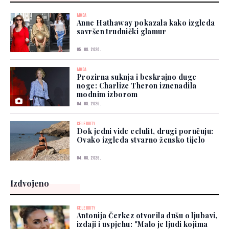
MODA
Anne Hathaway pokazala kako izgleda
savršen trudnički glamur
05. 08. 2026.
MODA
Prozirna suknja i beskrajno duge
noge: Charlize Theron iznenadila
modnim izborom
04. 08. 2026.
CELEBRITY
Dok jedni vide celulit, drugi poručuju:
Ovako izgleda stvarno žensko tijelo
04. 08. 2026.
Izdvojeno
CELEBRITY
Antonija Čerkez otvorila dušu o ljubavi,
izdaji i uspjehu: "Malo je ljudi kojima