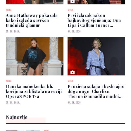
MODA
MODA
Anne Hathaway pokazala
Prvi izlazak nakon
kako izgleda savršen
bajkovitog vjenčanja: Dua
trudnički glamur
Lipa i Callum Turner
zablistali u New Yorku
05. 08. 2026.
04. 08. 2026.
MODA
MODA
Danska manekenka bh.
Prozirna suknja i beskrajno
korijena zablistala na reviji
duge noge: Charlize
OperaSPORT-a
Theron iznenadila modnim
izborom
05. 08. 2026.
04. 08. 2026.
Najnovije