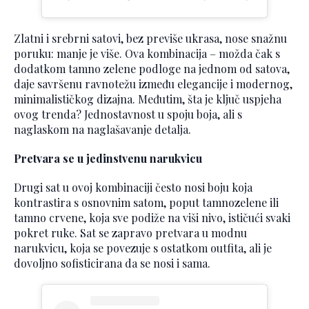
Zlatni i srebrni satovi, bez previše ukrasa, nose snažnu
poruku: manje je više. Ova kombinacija – možda čak s
dodatkom tamno zelene podloge na jednom od satova,
daje savršenu ravnotežu između elegancije i modernog,
minimalističkog dizajna. Međutim, šta je ključ uspjeha
ovog trenda? Jednostavnost u spoju boja, ali s
naglaskom na naglašavanje detalja.
Pretvara se u jedinstvenu narukvicu
Drugi sat u ovoj kombinaciji često nosi boju koja
kontrastira s osnovnim satom, poput tamnozelene ili
tamno crvene, koja sve podiže na viši nivo, ističući svaki
pokret ruke. Sat se zapravo pretvara u modnu
narukvicu, koja se povezuje s ostatkom outfita, ali je
dovoljno sofisticirana da se nosi i sama.