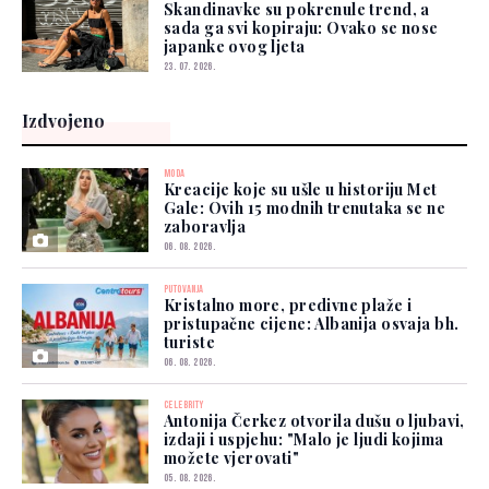
Skandinavke su pokrenule trend, a
sada ga svi kopiraju: Ovako se nose
japanke ovog ljeta
23. 07. 2026.
Izdvojeno
MODA
Kreacije koje su ušle u historiju Met
Gale: Ovih 15 modnih trenutaka se ne
zaboravlja
06. 08. 2026.
PUTOVANJA
Kristalno more, predivne plaže i
pristupačne cijene: Albanija osvaja bh.
turiste
06. 08. 2026.
CELEBRITY
Antonija Čerkez otvorila dušu o ljubavi,
izdaji i uspjehu: "Malo je ljudi kojima
možete vjerovati"
05. 08. 2026.