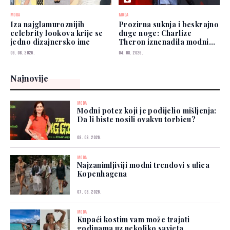
MODA
MODA
Iza najglamuroznijih
Prozirna suknja i beskrajno
celebrity lookova krije se
duge noge: Charlize
jedno dizajnersko ime
Theron iznenadila modnim
izborom
06. 08. 2026.
04. 08. 2026.
Najnovije
MODA
Modni potez koji je podijelio mišljenja:
Da li biste nosili ovakvu torbicu?
08. 08. 2026.
MODA
Najzanimljiviji modni trendovi s ulica
Kopenhagena
07. 08. 2026.
MODA
Kupaći kostim vam može trajati
godinama uz nekoliko savjeta