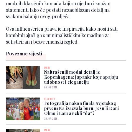
modnih klasičnih komada koji su ujedno i snažan
statement, lako će postati nezaobilazan detalj na
svakom izdanju ovog proljeća.
Ova influenserica prava je inspiracija kako nositi sat,
kombinirajući ga s minimalističkim komadima za
sofisticiran i bezvremenski izgled.
Povezane vijesti
MODA
Najtraženiji modni detalj iz
Kopenhagena: Japanke koje spajaju
udobnost i eleganciju
06. 08. 2026.
CELEBRITY
Fotografija nakon finala Svjetskog
prvenstva izazvala buru: Jesu li Dani
Olmo i Laura rekli "da"?
25. 07. 2026.
MODA