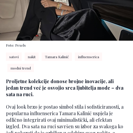
Foto: Pexels
satovi
nakit
Tamara Kalinić
influenserica
modni trend
Proljetne kolekcije donose brojne inovacije, ali
jedan trend već je osvojio srca ljubitelja mode – dva
sata na ruci.
Ovaj look brzo je postao simbol stila i sofisticiranosti, a
popularna influenserica Tamara Kalinić uspjela je
odlično integrirati ovaj minimalistički, ali efektan
izgled. Dva sata na ruci savršen su izbor za svakoga ko
želi pokazati da je ozbiljan u odabiru svog nakita, a