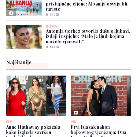
pristupačne cijene: Albanija osvaja bh.
turiste
06. 08. 2026.
CELEBRITY
Antonija Čerkez otvorila dušu o ljubavi,
izdaji i uspjehu: "Malo je ljudi kojima
možete vjerovati"
05. 08. 2026.
Najčitanije
MODA
MODA
Anne Hathaway pokazala
Prvi izlazak nakon
kako izgleda savršen
bajkovitog vjenčanja: Dua