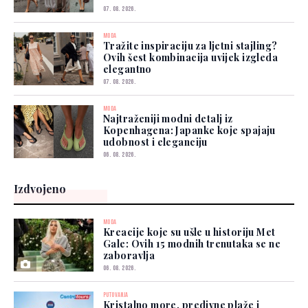
07. 08. 2026.
MODA
Tražite inspiraciju za ljetni stajling?
Ovih šest kombinacija uvijek izgleda
elegantno
07. 08. 2026.
MODA
Najtraženiji modni detalj iz
Kopenhagena: Japanke koje spajaju
udobnost i eleganciju
06. 08. 2026.
Izdvojeno
MODA
Kreacije koje su ušle u historiju Met
Gale: Ovih 15 modnih trenutaka se ne
zaboravlja
06. 08. 2026.
PUTOVANJA
Kristalno more, predivne plaže i