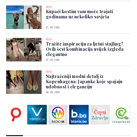
MODA
Kupaći kostim vam može trajati
godinama uz nekoliko savjeta
07. 08. 2026.
MODA
Tražite inspiraciju za ljetni stajling?
Ovih šest kombinacija uvijek izgleda
elegantno
07. 08. 2026.
MODA
Najtraženiji modni detalj iz
Kopenhagena: Japanke koje spajaju
udobnost i eleganciju
06. 08. 2026.