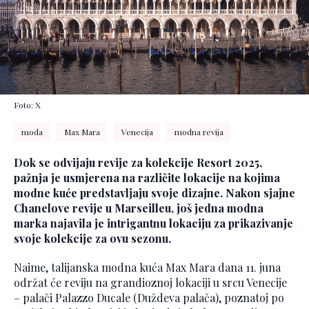
Foto: X
moda
Max Mara
Venecija
modna revija
Dok se odvijaju revije za kolekcije Resort 2025,
pažnja je usmjerena na različite lokacije na kojima
modne kuće predstavljaju svoje dizajne. Nakon sjajne
Chanelove revije u Marseilleu, još jedna modna
marka najavila je intrigantnu lokaciju za prikazivanje
svoje kolekcije za ovu sezonu.
Naime, talijanska modna kuća Max Mara dana 11. juna
održat će reviju na grandioznoj lokaciji u srcu Venecije
– palači Palazzo Ducale (Duždeva palača), poznatoj po