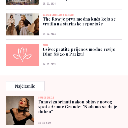
05. 03. 2024.
ZABRANJENI TELEFONI NA REVIJI
The Row je prva modna kuća koja se
vratila na starinske reportaže
01. 03. 2024.
MODA
Uživo: pratite prijenos modne revije
Dior SS 20 u Parizu!
24. 09. 2019.
Najčitanije
BURNE REAKCIJE
Fanovi zabrinuti nakon objave novog
spota Ariane Grande: "Nadamo se da je
dobro"
03. 08. 2026.