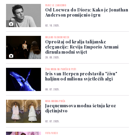
PARIZ JE ZANIJEMIO
Od Loewea do Diora: Kako je Jonathan
Anderson promijenio igru
02. 10. 2025.
MILANO FASHION WEEK
Oproštaj od kralja talijanske
elegancije: Revija Emporio Armani
dirnula modni svijet
26. 09. 2025.
ŽIVA MODA NA PARIŠKOJ PISTI
Iris van Herpen predstavila "živu"
haljinu od miliona svjetlećih algi
08. 07. 2025.
NOVA MODNA PRIČA
Jacquemusova modna šetnja kroz
djetinjstvo
02. 07. 2025.
FOTO/VIDEO