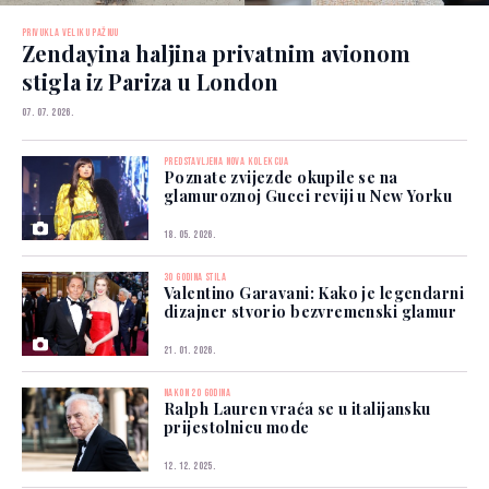
PRIVUKLA VELIKU PAŽNJU
Zendayina haljina privatnim avionom
stigla iz Pariza u London
07. 07. 2026.
PREDSTAVLJENA NOVA KOLEKCIJA
Poznate zvijezde okupile se na
glamuroznoj Gucci reviji u New Yorku
18. 05. 2026.
30 GODINA STILA
Valentino Garavani: Kako je legendarni
dizajner stvorio bezvremenski glamur
21. 01. 2026.
NAKON 20 GODINA
Ralph Lauren vraća se u italijansku
prijestolnicu mode
12. 12. 2025.