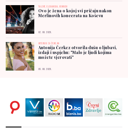
TALENT, ELEGANCIJA, OSMIJEH
Ovo je žena o kojoj svi pričaju nakon
Merlinovih koncerata na Koševu
02. 08. 2026.
INTERVJU ZA ŽENE.BA
Antonija Čerkez otvorila dušu o ljubavi,
izdaji i uspjehu: "Malo je ljudi kojima
možete vjerovati"
05. 08. 2026.