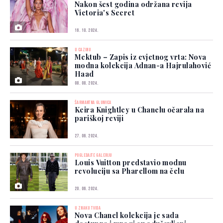
Nakon šest godina održana revija
Victoria's Secret
16. 10. 2024.
U CAZINU
Mektub – Zapis iz cvjetnog vrta: Nova
modna kolekcija Adnan-a Hajrulahović
Haad
08. 08. 2024.
ŠARMANTNA GLUMICA
Keira Knightley u Chanelu očarala na
pariškoj reviji
27. 06. 2024.
POGLEDAJTE GALERIJU
Louis Vuitton predstavio modnu
revoluciju sa Pharellom na čelu
20. 06. 2024.
U ZNAKU TVIDA
Nova Chanel kolekcija je sada