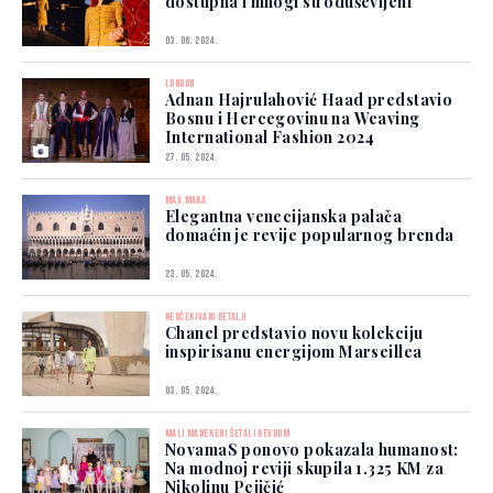
dostupna i mnogi su oduševljeni
03. 06. 2024.
LONDON
Adnan Hajrulahović Haad predstavio
Bosnu i Hercegovinu na Weaving
International Fashion 2024
27. 05. 2024.
MAX MARA
Elegantna venecijanska palača
domaćin je revije popularnog brenda
23. 05. 2024.
NEOČEKIVANI DETALJI
Chanel predstavio novu kolekciju
inspirisanu energijom Marseillea
03. 05. 2024.
MALI MANEKENI ŠETALI REVIJOM
NovamaS ponovo pokazala humanost:
Na modnoj reviji skupila 1.325 KM za
Nikolinu Pejičić