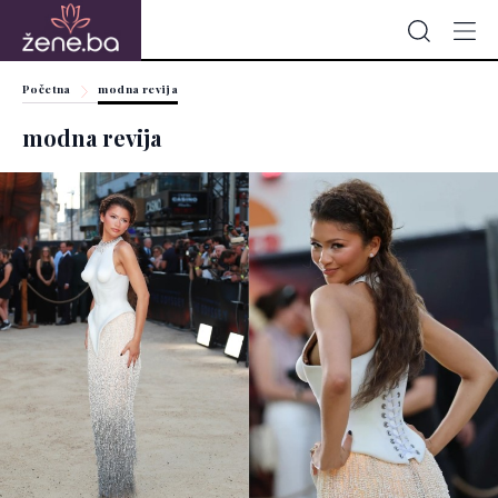
Početna
modna revija
modna revija