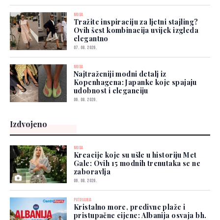
MODA
Tražite inspiraciju za ljetni stajling?
Ovih šest kombinacija uvijek izgleda
elegantno
07. 08. 2026.
MODA
Najtraženiji modni detalj iz
Kopenhagena: Japanke koje spajaju
udobnost i eleganciju
06. 08. 2026.
Izdvojeno
MODA
Kreacije koje su ušle u historiju Met
Gale: Ovih 15 modnih trenutaka se ne
zaboravlja
06. 08. 2026.
PUTOVANJA
Kristalno more, predivne plaže i
pristupačne cijene: Albanija osvaja bh.