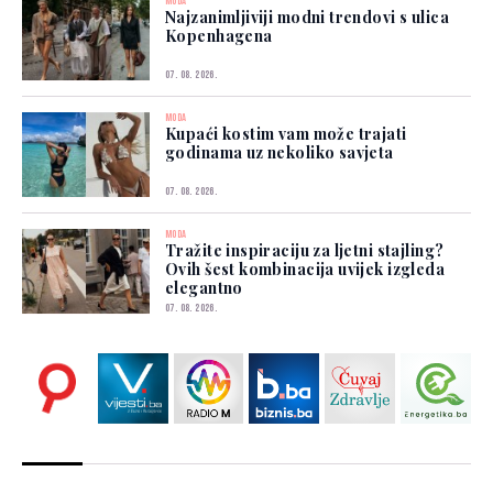
MODA
Najzanimljiviji modni trendovi s ulica
Kopenhagena
07. 08. 2026.
MODA
Kupaći kostim vam može trajati
godinama uz nekoliko savjeta
07. 08. 2026.
MODA
Tražite inspiraciju za ljetni stajling?
Ovih šest kombinacija uvijek izgleda
elegantno
07. 08. 2026.