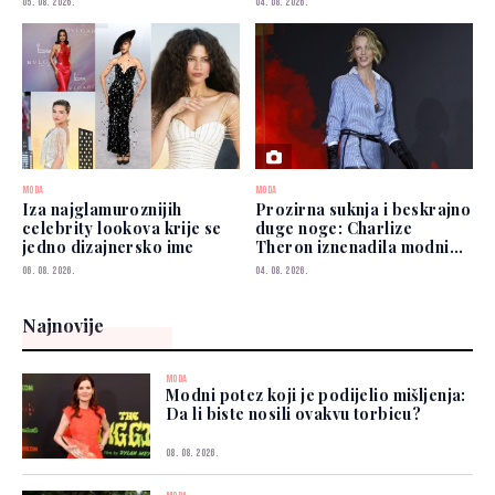
05. 08. 2026.
04. 08. 2026.
MODA
MODA
Iza najglamuroznijih
Prozirna suknja i beskrajno
celebrity lookova krije se
duge noge: Charlize
jedno dizajnersko ime
Theron iznenadila modnim
izborom
06. 08. 2026.
04. 08. 2026.
Najnovije
MODA
Modni potez koji je podijelio mišljenja:
Da li biste nosili ovakvu torbicu?
08. 08. 2026.