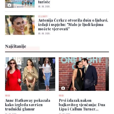
turiste
06. 08. 2026.
CELEBRITY
Antonija Čerkez otvorila dušu o ljubavi,
izdaji i uspjehu: "Malo je ljudi kojima
možete vjerovati"
05. 08. 2026.
Najčitanije
MODA
MODA
Anne Hathaway pokazala
Prvi izlazak nakon
kako izgleda savršen
bajkovitog vjenčanja: Dua
trudnički glamur
Lipa i Callum Turner
zablistali u New Yorku