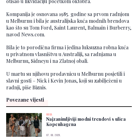
otišao u likvidaciju početkom oktobra.
Kompanija je osnovana 1985. godine sa prvom radnjom
u Melburnu i bila je australijska kuća modnih brendova
kao što su Tom Ford, Saint Laurent, Balmain i Burberry,
navod News.com.
Bila je to porodična firma i jedina luksuzna robna kuća
u privatnom vlasništvu u Australiji, sa radnjama u
Melburnu, Sidneyu i na Zlatnoj obali.
U martu su njihovu prodavnicu u Melburnu posjetili i
slavni gosti – Nick i Kevin Jonas, koji su zabilježeni u
radnji, piše Biznis.
Povezane vijesti
MODA
Najzanimljiviji modni trendovi s ulica
Kopenhagena
07. 08. 2026.