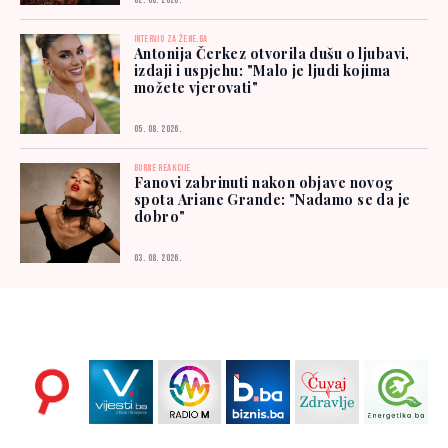
02. 08. 2026.
INTERVJU ZA ŽENE.BA
Antonija Čerkez otvorila dušu o ljubavi,
izdaji i uspjehu: "Malo je ljudi kojima
možete vjerovati"
05. 08. 2026.
BURNE REAKCIJE
Fanovi zabrinuti nakon objave novog
spota Ariane Grande: "Nadamo se da je
dobro"
03. 08. 2026.