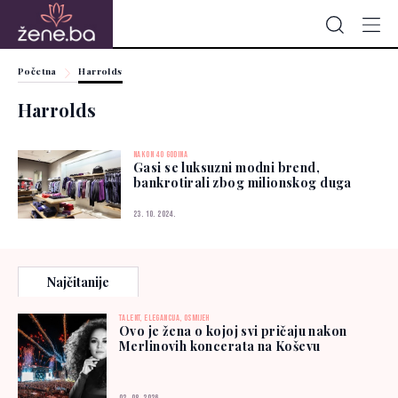
Početna
Harrolds
Harrolds
NAKON 40 GODINA
Gasi se luksuzni modni brend,
bankrotirali zbog milionskog duga
23. 10. 2024.
Najčitanije
TALENT, ELEGANCIJA, OSMIJEH
Ovo je žena o kojoj svi pričaju nakon
Merlinovih koncerata na Koševu