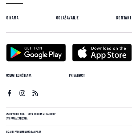
O nama
Oglašavanje
Kontakt
Uslovi korištenja
Privatnost
© Copyright 2005. - 2026. Radio M Media Group.
Sva prava zadržana.
Dizajn i programiranje:
Lampa.ba